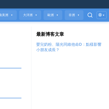
🌐
南美洲
大洋洲
歐洲
非洲
▾
▼
▼
▼
▼
最新博客文章
嬰兒奶粉、陽光同維他命D：點樣影響
小朋友成長？