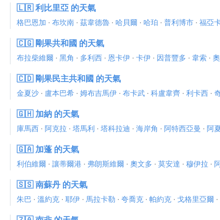
🇱🇷 利比里亞 的天氣
格巴恩加
·
布坎南
·
茲韋德魯
·
哈貝爾
·
哈珀
·
普利博市
·
福亞
🇨🇬 剛果共和國 的天氣
布拉柴維爾
·
黑角
·
多利西
·
恩卡伊
·
卡伊
·
因普豐多
·
韋索
·
奧
🇨🇩 剛果民主共和國 的天氣
金夏沙
·
盧本巴希
·
姆布吉馬伊
·
布卡武
·
科盧韋齊
·
利卡西
·
🇬🇭 加納 的天氣
庫馬西
·
阿克拉
·
塔馬利
·
塔科拉迪
·
海岸角
·
阿特西亞曼
·
阿
🇬🇦 加蓬 的天氣
利伯維爾
·
讓蒂爾港
·
弗朗斯維爾
·
奧文多
·
莫安達
·
穆伊拉
·
🇸🇸 南蘇丹 的天氣
朱巴
·
溫約克
·
耶伊
·
馬拉卡勒
·
夸喬克
·
帕約克
·
戈格里亞爾
·