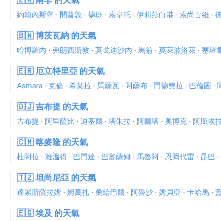
🇿🇦 南非 的天氣
約翰內斯堡
·
開普敦
·
德班
·
索韋托
·
伊莉莎白港
·
索尚古維
·
🇧🇼 博茨瓦納 的天氣
哈博羅內
·
弗朗西斯敦
·
莫戈迪沙內
·
馬翁
·
莫萊波洛萊
·
塞羅
🇪🇷 厄立特里亞 的天氣
Asmara
·
克倫
·
希莫拉
·
馬薩瓦
·
阿薩布
·
門德費拉
·
巴倫圖
·
🇩🇯 吉布提 的天氣
吉布提
·
阿里薩比
·
迪基爾
·
塔朱拉
·
阿爾塔
·
奧博克
·
阿斯埃
🇨🇲 喀麥隆 的天氣
杜阿拉
·
雅溫得
·
巴門達
·
巴富薩姆
·
馬魯阿
·
恩岡代雷
·
昆巴
·
🇹🇿 坦尚尼亞 的天氣
達累斯薩拉姆
·
姆萬扎
·
桑給巴爾
·
阿魯沙
·
姆貝亞
·
卡哈馬
·
🇪🇬 埃及 的天氣