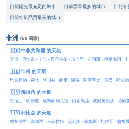
目前陽光最充足的城市
目前雲量最多的城市
目前有
目前空氣品質最差的城市
非洲
(58 國家)
🇨🇫 中非共和國 的天氣
賓博
·
貝戈瓦
·
卡諾
·
貝貝拉蒂
·
班巴里
·
布阿爾
·
博桑戈阿
·
卡
🇹🇩 乍得 的天氣
恩賈梅納
·
蒙杜
·
阿貝歇
·
薩爾
·
凱洛
·
阿姆蒂曼
·
多巴
·
邦戈爾
🇨🇻 佛得角 的天氣
普拉亞
·
明德盧
·
埃斯帕爾戈斯
·
阿索馬達
·
波爾圖諾沃
·
薩爾
🇱🇾 利比亞 的天氣
的黎波里
·
班加西
·
米蘇拉塔
·
茲利坦
·
胡姆斯
·
扎維亞
·
詹祖