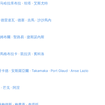
马哈拉库布拉
·
坦塔
·
艾斯尤特
·
德雷達瓦
·
德塞
·
吉馬
·
沙沙馬內
姆布爾
·
聖路易
·
捷斯諾內斯
馬格布拉卡
·
凱拉洪
·
賓科洛
斯卡德
·
安斯羅亞爾
·
Takamaka
·
Port Glaud
·
Anse Lazio
·
芒戈
·
阿涅
桑梅德斯
·
梅農蓋
·
奇塔托