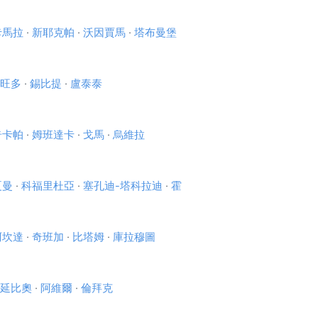
卡馬拉
·
新耶克帕
·
沃因賈馬
·
塔布曼堡
旺多
·
錫比提
·
盧泰泰
奇卡帕
·
姆班達卡
·
戈馬
·
烏維拉
夏曼
·
科福里杜亞
·
塞孔迪-塔科拉迪
·
霍
阿坎達
·
奇班加
·
比塔姆
·
庫拉穆圖
延比奧
·
阿維爾
·
倫拜克