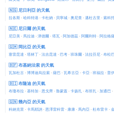
🇳🇬 尼日利亞 的天氣
拉各斯
·
哈科特港
·
卡杜納
·
貝寧城
·
奧尼查
·
邁杜古里
·
索科
🇳🇪 尼日爾 的天氣
尼亞美
·
馬拉迪
·
津德爾
·
塔瓦
·
阿加德茲
·
阿爾利特
·
阿拉格
🇬🇲 岡比亞 的天氣
塞雷昆達
·
塔林丁
·
法吉昆達
·
巴考
·
班珠爾
·
法拉芬尼
·
布松
🇧🇫 布基納法索 的天氣
瓦加杜古
·
博博迪烏拉索
·
薩巴
·
瓦希古亞
·
卡亞
·
班福拉
·
普
🇧🇮 布隆迪 的天氣
布瓊布拉
·
基特加
·
恩戈齊
·
魯蒙蓋
·
卡扬扎
·
布班扎
·
加通巴
·
🇬🇳 幾內亞 的天氣
科納克里
·
卡馬耶訥
·
恩澤雷科雷
·
康康
·
馬內亞
·
杜布雷卡
·