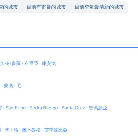
雪的城市
目前有雷暴的城市
目前空氣最清新的城市
加-班多羅
·
布里亞
·
庫安戈
·
蒙戈
·
毛
雷
·
São Filipe
·
Pedra Badejo
·
Santa Cruz
·
聖瑪麗亞
爾
·
塞卜哈
·
圖卜魯格
·
艾季達比亞