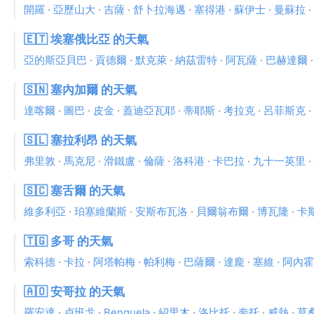
開羅
·
亞歷山大
·
吉薩
·
舒卜拉海邁
·
塞得港
·
蘇伊士
·
曼蘇拉
·
🇪🇹 埃塞俄比亞 的天氣
亞的斯亞貝巴
·
貢德爾
·
默克萊
·
納茲雷特
·
阿瓦薩
·
巴赫達爾
🇸🇳 塞內加爾 的天氣
達喀爾
·
圖巴
·
皮金
·
蓋迪亞瓦耶
·
蒂耶斯
·
考拉克
·
呂菲斯克
·
🇸🇱 塞拉利昂 的天氣
弗里敦
·
馬克尼
·
滑鐵盧
·
倫薩
·
洛科港
·
卡巴拉
·
九十一英里
·
🇸🇨 塞舌爾 的天氣
維多利亞
·
珀塞維蘭斯
·
安斯布瓦洛
·
貝爾翁布爾
·
博瓦隆
·
卡
🇹🇬 多哥 的天氣
索科德
·
卡拉
·
阿塔帕梅
·
帕利梅
·
巴薩爾
·
達龐
·
塞維
·
阿內霍
🇦🇴 安哥拉 的天氣
羅安達
·
卢班戈
·
Benguela
·
紹里木
·
洛比托
·
奎托
·
威熱
·
莫