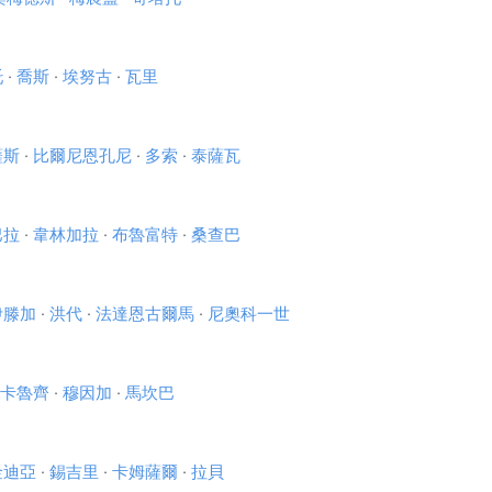
托
·
喬斯
·
埃努古
·
瓦里
薩斯
·
比爾尼恩孔尼
·
多索
·
泰薩瓦
巴拉
·
韋林加拉
·
布魯富特
·
桑查巴
伊滕加
·
洪代
·
法達恩古爾馬
·
尼奧科一世
卡魯齊
·
穆因加
·
馬坎巴
金迪亞
·
錫吉里
·
卡姆薩爾
·
拉貝