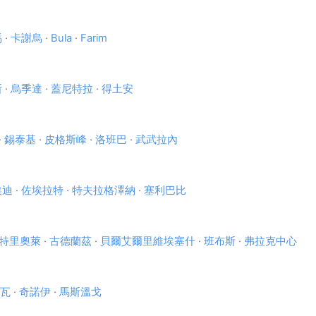
馬
·
卡謝烏
·
Bula
·
Farim
斯
·
烏季達
·
蓋尼特拉
·
得土安
·
錫泰基
·
皮格斯峰
·
洛班巴
·
武武拉內
埃迪
·
佐埃拉特
·
特夫拉格澤納
·
塞利巴比
特里奧萊
·
古德蘭茲
·
貝爾艾爾里維埃塞什
·
班布斯
·
弗拉克中心
瓦
·
奇諾伊
·
馬斯溫戈