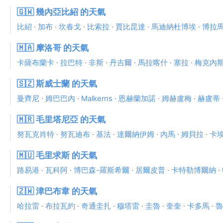
🇬🇼 幾內亞比紹 的天氣
比紹
·
加布
·
坎春戈
·
比索拉
·
賈比昆達
·
馬迪納杜博埃
·
博拉
🇲🇦 摩洛哥 的天氣
卡薩布蘭卡
·
拉巴特
·
非斯
·
丹吉爾
·
馬拉喀什
·
塞拉
·
梅克內
🇸🇿 斯威士蘭 的天氣
曼齊尼
·
姆巴巴內
·
Malkerns
·
恩赫蘭加諾
·
姆赫盧梅
·
赫盧蒂
🇲🇷 毛里塔尼亞 的天氣
努瓦克肖特
·
努瓦迪布
·
基法
·
達爾納伊姆
·
內馬
·
姆貝拉
·
卡
🇲🇺 毛里求斯 的天氣
路易港
·
瓦科阿
·
博巴森-羅斯希爾
·
居爾皮普
·
卡特勒博爾納
·
🇿🇼 津巴布韋 的天氣
哈拉雷
·
布拉瓦約
·
奇通圭扎
·
穆塔雷
·
圭魯
·
奎奎
·
卡多馬
·
魯