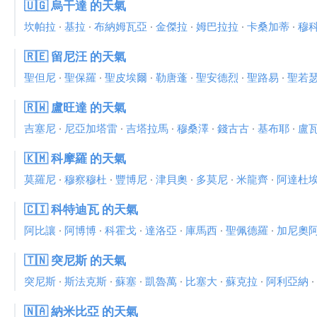
🇺🇬 烏干達 的天氣
坎帕拉
·
基拉
·
布納姆瓦亞
·
金傑拉
·
姆巴拉拉
·
卡桑加蒂
·
穆
🇷🇪 留尼汪 的天氣
聖但尼
·
聖保羅
·
聖皮埃爾
·
勒唐蓬
·
聖安德烈
·
聖路易
·
聖若
🇷🇼 盧旺達 的天氣
吉塞尼
·
尼亞加塔雷
·
吉塔拉馬
·
穆桑澤
·
錢古古
·
基布耶
·
盧
🇰🇲 科摩羅 的天氣
莫羅尼
·
穆察穆杜
·
豐博尼
·
津貝奧
·
多莫尼
·
米龍齊
·
阿達杜
🇨🇮 科特迪瓦 的天氣
阿比讓
·
阿博博
·
科霍戈
·
達洛亞
·
庫馬西
·
聖佩德羅
·
加尼奧
🇹🇳 突尼斯 的天氣
突尼斯
·
斯法克斯
·
蘇塞
·
凱魯萬
·
比塞大
·
蘇克拉
·
阿利亞納
·
🇳🇦 納米比亞 的天氣