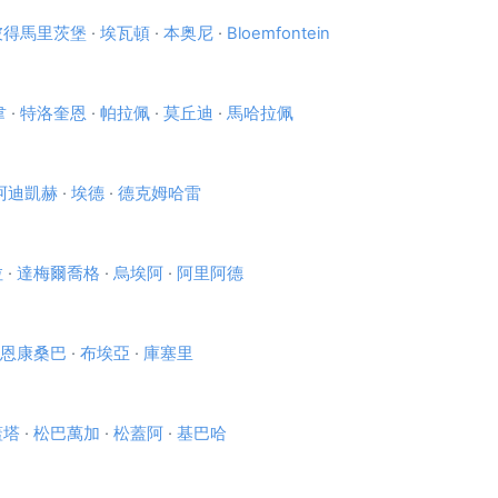
彼得馬里茨堡
·
埃瓦頓
·
本奥尼
·
Bloemfontein
韋
·
特洛奎恩
·
帕拉佩
·
莫丘迪
·
馬哈拉佩
阿迪凱赫
·
埃德
·
德克姆哈雷
拉
·
達梅爾喬格
·
烏埃阿
·
阿里阿德
恩康桑巴
·
布埃亞
·
庫塞里
蓋塔
·
松巴萬加
·
松蓋阿
·
基巴哈