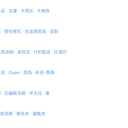
科諾
·
古盧
·
卡塔比
·
卡詹西
瑟
·
聖伯努瓦
·
拉波塞西翁
·
圣勒
瓦馬加納
·
基邦戈
·
什約龍吉
·
比溫巴
埃尼
·
Ouani
·
西馬
·
科尼-喬喬
阿
·
亞穆蘇克羅
·
辛夫拉
·
曼
加貝斯
·
塞朱米
·
穆魯杰