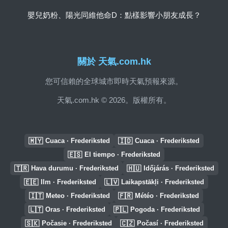
嬰兒奶粉、陽光同維他命D：點樣影響小朋友成長？
關於 天氣.com.hk
您可信賴的全球城市即時天氣預報來源。
天氣.com.hk © 2026。版權所有。
🇲🇾
🇮🇩
Cuaca · Frederiksted
Cuaca · Frederiksted
🇪🇸
El tiempo · Frederiksted
🇹🇷
🇭🇺
Hava durumu · Frederiksted
Időjárás · Frederiksted
🇪🇪
🇱🇻
Ilm · Frederiksted
Laikapstākļi · Frederiksted
🇮🇹
🇫🇷
Meteo · Frederiksted
Météo · Frederiksted
🇱🇹
🇵🇱
Oras · Frederiksted
Pogoda · Frederiksted
🇸🇰
🇨🇿
Počasie · Frederiksted
Počasí · Frederiksted