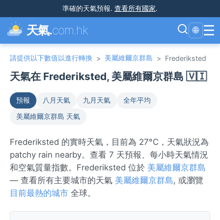
準確的天氣預報
.
查看所有國家
.
☰
天氣.
com.hk
🌐
請提供以下數值以進行轉換
美屬維爾京群島
>
>
Frederiksted
天氣在 Frederiksted, 美屬維爾京群島 🇻🇮
預報
八月天氣
九月天氣
全年平均
美屬維爾京群島 天氣
Frederiksted 的實時天氣，目前為 27°C，天氣狀況為
patchy rain nearby。查看 7 天預報、每小時天氣情況
和空氣質量指數。Frederiksted 位於
美屬維爾京群島
— 查看所有主要城市的天氣
美屬維爾京群島
, 或瀏覽
目前最熱的城市
全球。