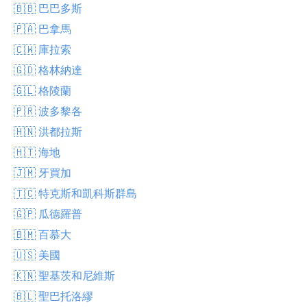
🇧🇧 巴巴多斯
🇵🇦 巴拿馬
🇨🇼 庫拉索
🇬🇩 格林納達
🇬🇱 格陵蘭
🇵🇷 波多黎各
🇭🇳 洪都拉斯
🇭🇹 海地
🇯🇲 牙買加
🇹🇨 特克斯和凱科斯群島
🇬🇵 瓜德羅普
🇧🇲 百慕大
🇺🇸 美國
🇰🇳 聖基茨和尼維斯
🇧🇱 聖巴托洛繆