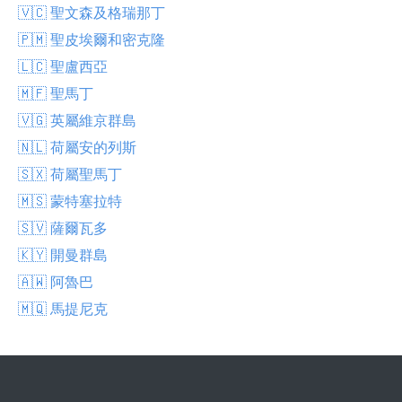
🇻🇨 聖文森及格瑞那丁
🇵🇲 聖皮埃爾和密克隆
🇱🇨 聖盧西亞
🇲🇫 聖馬丁
🇻🇬 英屬維京群島
🇳🇱 荷屬安的列斯
🇸🇽 荷屬聖馬丁
🇲🇸 蒙特塞拉特
🇸🇻 薩爾瓦多
🇰🇾 開曼群島
🇦🇼 阿魯巴
🇲🇶 馬提尼克