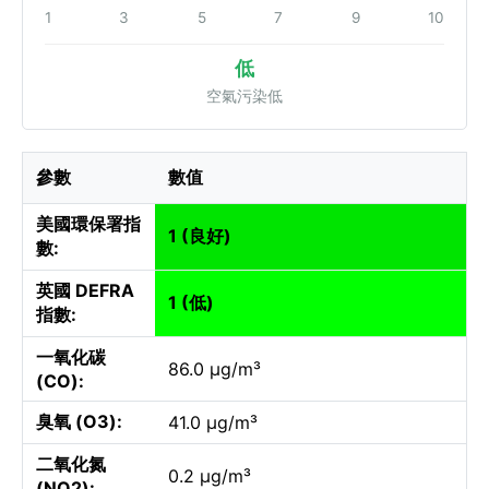
1
3
5
7
9
10
低
空氣污染低
參數
數值
美國環保署指
1 (良好)
數:
英國 DEFRA
1 (低)
指數:
一氧化碳
86.0 µg/m³
(CO):
臭氧 (O3):
41.0 µg/m³
二氧化氮
0.2 µg/m³
(NO2):