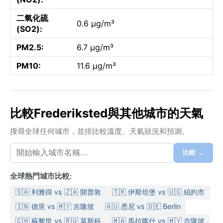
二氧化硫
0.6 µg/m³
(SO2):
PM2.5:
6.7 µg/m³
PM10:
11.6 µg/m³
比較Frederiksted與其他城市的天氣
搜尋全球任何城市，並排比較溫度、天氣狀況和預測。
比較 →
全球熱門城市比較:
🇸🇦 利雅得 vs 🇿🇦 開普敦
🇹🇷 伊斯坦堡 vs 🇺🇸 紐約市
🇮🇳 德里 vs 🇲🇾 吉隆坡
🇦🇺 悉尼 vs 🇩🇪 Berlin
🇨🇭 蘇黎世 vs 🇷🇺 莫斯科
🇲🇦 馬拉喀什 vs 🇲🇾 吉隆坡