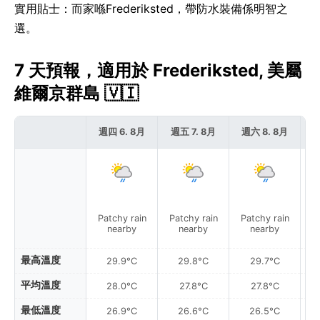
實用貼士：而家喺Frederiksted，帶防水裝備係明智之
選。
7 天預報，適用於 Frederiksted, 美屬
維爾京群島 🇻🇮
週四 6. 8月
週五 7. 8月
週六 8. 8月
週
Patchy rain
Patchy rain
Patchy rain
P
nearby
nearby
nearby
最高溫度
29.9°C
29.8°C
29.7°C
平均溫度
28.0°C
27.8°C
27.8°C
最低溫度
26.9°C
26.6°C
26.5°C