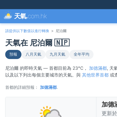
天氣.
com.hk
請提供以下數值以進行轉換
>
尼泊爾
天氣在 尼泊爾 🇳🇵
預報
八月天氣
九月天氣
全年平均
尼泊爾 的即時天氣 — 首都目前為 23°C，
加德滿都
, 天
以及以下列出每個主要城市的天氣。與
其他世界首都
或
首都的詳細預報：
加德滿都
.
加德
更新於 