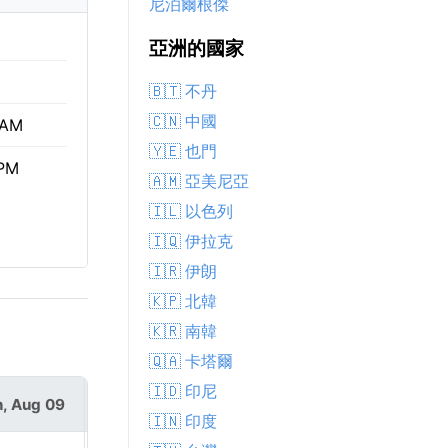
尼泊爾根傑
亞洲的國家
🇧🇹 不丹
🇨🇳 中國
 AM
🇾🇪 也門
 PM
🇦🇲 亞美尼亞
🇮🇱 以色列
🇮🇶 伊拉克
🇮🇷 伊朗
🇰🇵 北韓
🇰🇷 南韓
🇶🇦 卡塔爾
🇮🇩 印尼
, Aug 09
Mon, Aug 10
🇮🇳 印度