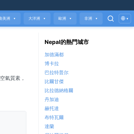
🌐
南美洲
大洋洲
歐洲
非洲
▾
▼
▼
▼
▼
Nepal的熱門城市
加德滿都
博卡拉
巴拉特普尔
新、空氣質素，
比爾甘傑
比拉德納格爾
丹加迪
赫托達
布特瓦爾
達蘭