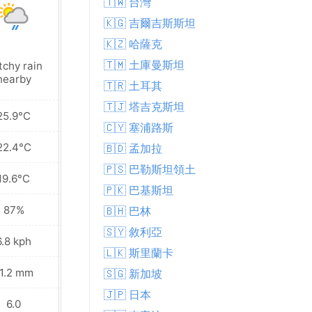
🇹🇼 台灣
🇰🇬 吉爾吉斯斯坦
🇰🇿 哈薩克
🇹🇲 土庫曼斯坦
tchy rain
Patchy rain
nearby
nearby
🇹🇷 土耳其
🇹🇯 塔吉克斯坦
25.9°C
26.8°C
🇨🇾 塞浦路斯
22.4°C
22.7°C
🇧🇩 孟加拉
🇵🇸 巴勒斯坦領土
19.6°C
19.7°C
🇵🇰 巴基斯坦
87%
85%
🇧🇭 巴林
🇸🇾 敘利亞
6.8 kph
6.5 kph
🇱🇰 斯里蘭卡
1.2 mm
17.5 mm
🇸🇬 新加坡
🇯🇵 日本
6.0
6.0