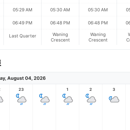
05:29 AM
05:30 AM
05:30 AM
0
06:49 PM
06:48 PM
06:48 PM
0
Waning
Waning
Last Quarter
Crescent
Crescent
C
報
ay, August 04, 2026
2
23
1
2
3