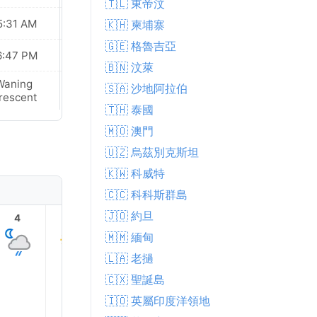
🇹🇱 東帝汶
5:31 AM
05:31 AM
🇰🇭 柬埔寨
🇬🇪 格魯吉亞
6:47 PM
06:46 PM
🇧🇳 汶萊
Waning
New Moon
🇸🇦 沙地阿拉伯
rescent
🇹🇭 泰國
🇲🇴 澳門
🇺🇿 烏茲別克斯坦
🇰🇼 科威特
🇨🇨 科科斯群島
🇯🇴 約旦
4
5
6
7
8
9
🇲🇲 緬甸
🇱🇦 老撾
🇨🇽 聖誕島
24.0°
23.0°
🇮🇴 英屬印度洋領地
22.0°