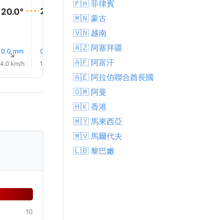
🇵🇭 菲律賓
21.0°
20.0°
20.0°
🇲🇳 蒙古
🇻🇳 越南
🇦🇿 阿塞拜疆
26% 下雨
24% 下雨
0.0 mm
0.0 mm
0.1 mm
0.5 mm
↑
↑
↑
↑
↑
↑
🇦🇫 阿富汗
4.0 km/h
1.0 km/h
2.0 km/h
4.0 km/h
4.0 km/h
3.0 km/
🇦🇪 阿拉伯聯合酋長國
🇴🇲 阿曼
🇭🇰 香港
🇲🇾 馬來西亞
🇲🇻 馬爾代夫
🇱🇧 黎巴嫩
10