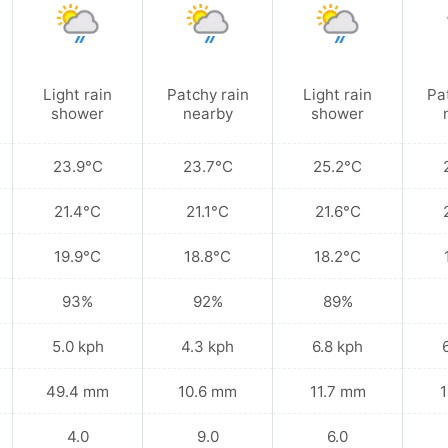
Light rain
Patchy rain
Light rain
Pa
shower
nearby
shower
23.9°C
23.7°C
25.2°C
21.4°C
21.1°C
21.6°C
19.9°C
18.8°C
18.2°C
93%
92%
89%
5.0 kph
4.3 kph
6.8 kph
49.4 mm
10.6 mm
11.7 mm
1
4.0
9.0
6.0