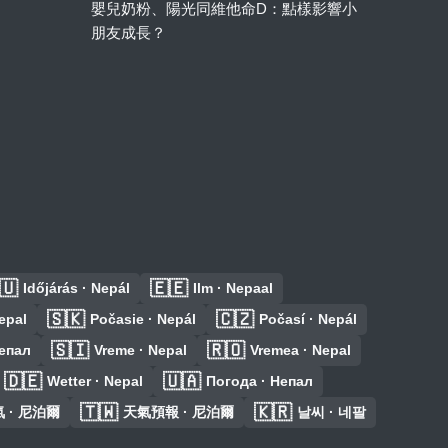
嬰兒奶粉、陽光同維他命D：點樣影響小
朋友成長？
🇺
🇪🇪
Időjárás · Nepál
Ilm · Nepaal
🇸🇰
🇨🇿
epal
Počasie · Nepál
Počasí · Nepál
🇸🇮
🇷🇴
Непал
Vreme · Nepal
Vremea · Nepal
🇩🇪
🇺🇦
Wetter · Nepal
Погода · Непал
🇹🇼
🇰🇷
 · 尼泊爾
天氣預報 · 尼泊爾
날씨 · 네팔