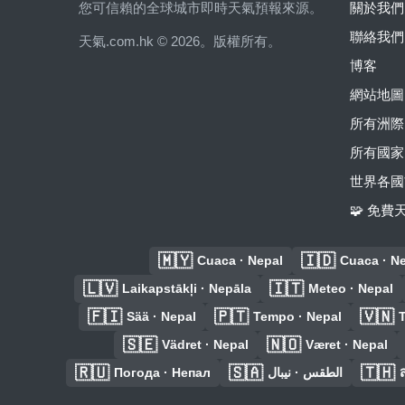
您可信賴的全球城市即時天氣預報來源。
關於我們
聯絡我們
天氣.com.hk © 2026。版權所有。
博客
網站地圖
所有洲際
所有國家
世界各國
🧩 免
🇲🇾
🇮🇩
Cuaca · Nepal
Cuaca · N
🇱🇻
🇮🇹
Laikapstākļi · Nepāla
Meteo · Nepal
🇫🇮
🇵🇹
🇻🇳
Sää · Nepal
Tempo · Nepal
T
🇸🇪
🇳🇴
Vädret · Nepal
Været · Nepal
🇷🇺
🇸🇦
🇹🇭
Погода · Непал
الطقس · نيبال