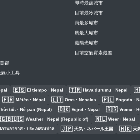
即時最熱城市
目前最冷城市
雨最多城市
風最大城市
最陽光城市
目前空氣質素最差
首都
費天氣小工具
🇪🇸
🇹🇷
🇭
epal
El tiempo · Nepal
Hava durumu · Nepal
🇫🇷
🇱🇹
🇵🇱
Météo · Népal
Oras · Nepalas
Pogoda · N
🇩🇰
🇷🇸
hời tiết · Nê-pan (Nepal)
Vejret · Nepal
Vreme · 
🇬🇧🇺🇸
🇳🇱
Weather · Nepal (Republic of)
Weer · Nepal
🇯🇵
🇭🇰
สภาพอากาศ · ประเทศเนปาล
天気 · ネパール王国
天氣