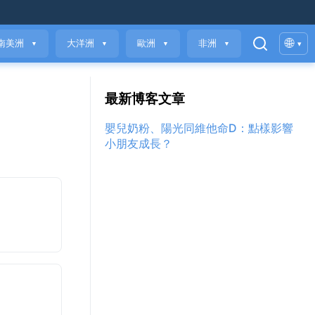
🌐
南美洲
大洋洲
歐洲
非洲
▾
▼
▼
▼
▼
最新博客文章
嬰兒奶粉、陽光同維他命D：點樣影響
小朋友成長？