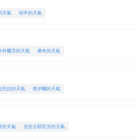
的天氣
埃申的天氣
什科爾茨的天氣
佩奇的天氣
比托拉的天氣
查伊爾的天氣
蒙的天氣
克拉古耶瓦茨的天氣