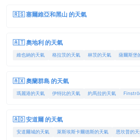
🇷🇸 塞爾維亞和黑山 的天氣
🇦🇹 奧地利 的天氣
維也納的天氣
格拉茨的天氣
林茨的天氣
薩爾斯堡
🇦🇽 奧蘭群島 的天氣
瑪麗港的天氣
伊特比的天氣
約馬拉的天氣
Finst
🇦🇩 安道爾 的天氣
安道爾城的天氣
萊斯埃斯卡爾德斯的天氣
恩坎普的天