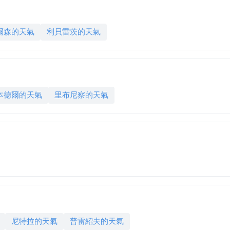
爾森的天氣
利貝雷茨的天氣
本德爾的天氣
里布尼察的天氣
尼特拉的天氣
普雷紹夫的天氣