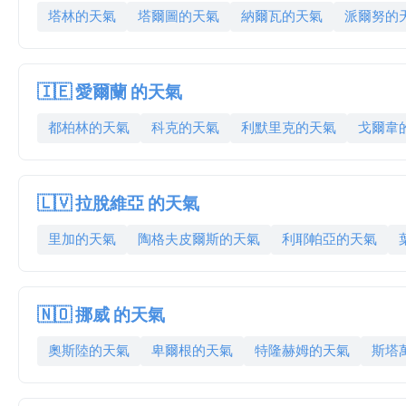
塔林的天氣
塔爾圖的天氣
納爾瓦的天氣
派爾努的
🇮🇪 愛爾蘭 的天氣
都柏林的天氣
科克的天氣
利默里克的天氣
戈爾韋
🇱🇻 拉脫維亞 的天氣
里加的天氣
陶格夫皮爾斯的天氣
利耶帕亞的天氣
🇳🇴 挪威 的天氣
奧斯陸的天氣
卑爾根的天氣
特隆赫姆的天氣
斯塔