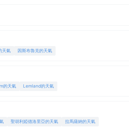
的天氣
因斯布魯克的天氣
röm的天氣
Lemland的天氣
氣
聖胡利婭德洛里亞的天氣
拉馬薩納的天氣