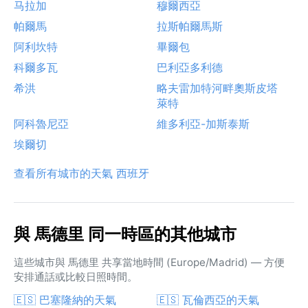
马拉加
穆爾西亞
帕爾馬
拉斯帕爾馬斯
阿利坎特
畢爾包
科爾多瓦
巴利亞多利德
希洪
略夫雷加特河畔奧斯皮塔
萊特
阿科魯尼亞
維多利亞-加斯泰斯
埃爾切
查看所有城市的天氣 西班牙
與 馬德里 同一時區的其他城市
這些城市與 馬德里 共享當地時間 (Europe/Madrid) — 方便
安排通話或比較日照時間。
🇪🇸 巴塞隆納的天氣
🇪🇸 瓦倫西亞的天氣