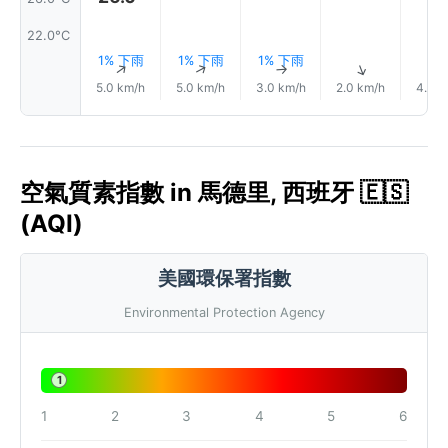
22.0°C
1% 下雨
1% 下雨
1% 下雨
↑
↑
↑
↑
5.0 km/h
5.0 km/h
3.0 km/h
2.0 km/h
4.0 k
空氣質素指數 in 馬德里, 西班牙 🇪🇸
(AQI)
美國環保署指數
Environmental Protection Agency
1
1
2
3
4
5
6