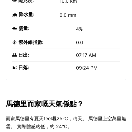
👁️
能見度:
10.0 km
🌧️
降水量:
0.0 mm
☁️
雲量:
4%
☀️
紫外線指數:
0.0
🌅
日出:
07:17 AM
🌇
日落:
09:24 PM
馬德里而家嘅天氣係點？
而家馬德里有夏天feel嘅25°C，晴天。 馬德里上空萬里無
雲。 實際體感略低，約 24°C。