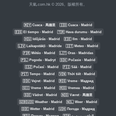
天氣.com.hk © 2026。版權所有。
🇲🇾
🇮🇩
Cuaca · 馬德里
Cuaca · Madrid
🇪🇸
🇹🇷
El tiempo · Madrid
Hava durumu · Madrid
🇭🇺
🇪🇪
Időjárás · Madrid
Ilm · Madrid
🇱🇻
🇮🇹
Laikapstākļi · Madride
Meteo · Madrid
🇫🇷
🇱🇹
Météo · Madrid
Oras · Madridas
🇵🇱
🇸🇰
Pogoda · Madryt
Počasie · Madrid
🇨🇿
🇫🇮
Počasí · Madrid
Sää · Madrid
🇵🇹
🇻🇳
Tempo · Madrid
Thời tiết · Madrid
🇩🇰
🇷🇸
Vejret · Madrid
Vreme · Мадрид
🇸🇮
🇷🇴
Vreme · Madrid
Vremea · Madrid
🇸🇪
🇳🇴
Vädret · Madrid
Været · 馬德里
🇬🇧🇺🇸
🇳🇱
Weather · Madrid
Weer · Madrid
🇩🇪
🇺🇦
Wetter · Madrid
Погода · Мадрид
🇷🇺
🇸🇦
Погода · Мадрид
الطقس · مدريد