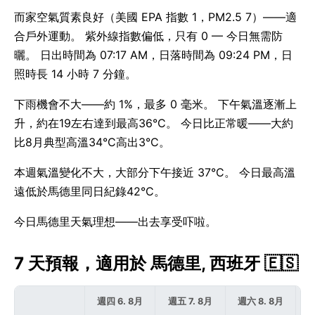
而家空氣質素良好（美國 EPA 指數 1，PM2.5 7）——適
合戶外運動。 紫外線指數偏低，只有 0 — 今日無需防
曬。 日出時間為 07:17 AM，日落時間為 09:24 PM，日
照時長 14 小時 7 分鐘。
下雨機會不大——約 1%，最多 0 毫米。 下午氣溫逐漸上
升，約在19左右達到最高36°C。 今日比正常暖——大約
比8月典型高溫34°C高出3°C。
本週氣溫變化不大，大部分下午接近 37°C。 今日最高溫
遠低於馬德里同日紀錄42°C。
今日馬德里天氣理想——出去享受吓啦。
7 天預報，適用於 馬德里, 西班牙 🇪🇸
週四 6. 8月
週五 7. 8月
週六 8. 8月
週