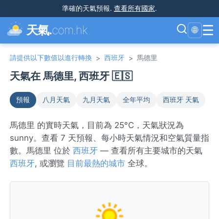
準確的天氣預報
.
查看所有國家
.
☰
天氣.
com.hk
🌐
請提供以下數值以進行轉換
西班牙
馬德里
>
>
天氣在 馬德里, 西班牙 🇪🇸
預報
八月天氣
九月天氣
全年平均
西班牙 天氣
馬德里 的實時天氣，目前為 25°C，天氣狀況為
sunny。查看 7 天預報、每小時天氣情況和空氣質量指
數。馬德里 位於
西班牙
— 查看所有主要城市的天氣
西班牙
, 或瀏覽
目前最熱的城市
全球。