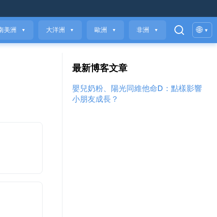
🌐
南美洲
大洋洲
歐洲
非洲
▾
▼
▼
▼
▼
最新博客文章
嬰兒奶粉、陽光同維他命D：點樣影響
小朋友成長？