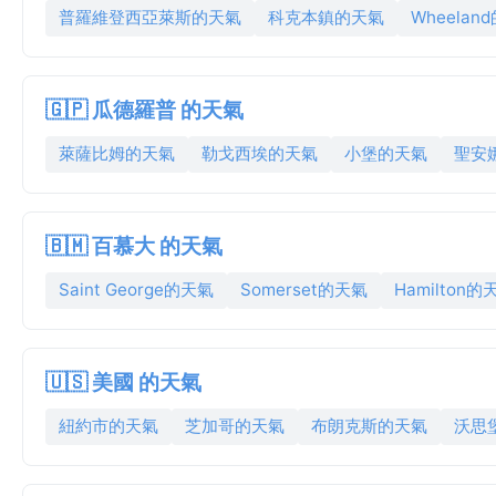
普羅維登西亞萊斯的天氣
科克本鎮的天氣
Wheelan
🇬🇵 瓜德羅普 的天氣
萊薩比姆的天氣
勒戈西埃的天氣
小堡的天氣
聖安
🇧🇲 百慕大 的天氣
Saint George的天氣
Somerset的天氣
Hamilton的
🇺🇸 美國 的天氣
紐約市的天氣
芝加哥的天氣
布朗克斯的天氣
沃思