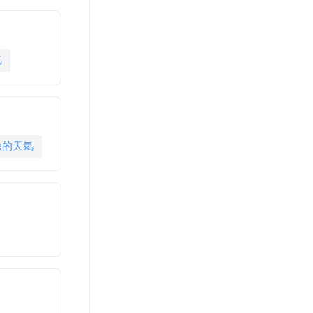
氣
age的天氣