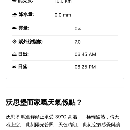
👁️
能見度:
10.0 km
🌧️
降水量:
0.0 mm
☁️
雲量:
0%
☀️
紫外線指數:
7.0
🌅
日出:
06:45 AM
🌇
日落:
08:25 PM
沃思堡而家嘅天氣係點？
沃思堡 呢個鐘頭正承受 39°C 高溫——極端酷熱，晴天
喺上空。 此刻陽光普照，天色晴朗。 此刻空氣感覺與讀