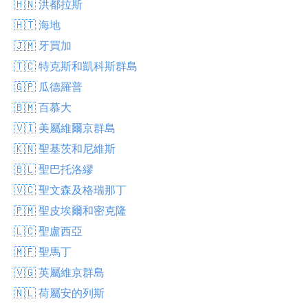
🇭🇳 洪都拉斯
🇭🇹 海地
🇯🇲 牙買加
🇹🇨 特克斯和凱科斯群島
🇬🇵 瓜德羅普
🇧🇲 百慕大
🇻🇮 美屬維爾京群島
🇰🇳 聖基茨和尼維斯
🇧🇱 聖巴托洛繆
🇻🇨 聖文森及格瑞那丁
🇵🇲 聖皮埃爾和密克隆
🇱🇨 聖盧西亞
🇲🇫 聖馬丁
🇻🇬 英屬維京群島
🇳🇱 荷屬安的列斯