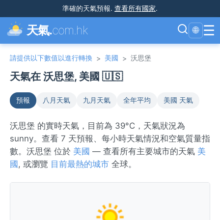
準確的天氣預報
.
查看所有國家
.
☰
天氣.
com.hk
🌐
請提供以下數值以進行轉換
美國
沃思堡
>
>
天氣在 沃思堡, 美國 🇺🇸
預報
八月天氣
九月天氣
全年平均
美國 天氣
沃思堡 的實時天氣，目前為 39°C，天氣狀況為
sunny。查看 7 天預報、每小時天氣情況和空氣質量指
數。沃思堡 位於
美國
— 查看所有主要城市的天氣
美
國
, 或瀏覽
目前最熱的城市
全球。