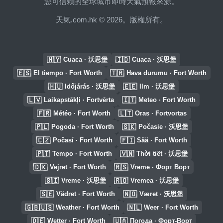
您可信賴的全球城市即時天氣預報來源。
天氣.com.hk © 2026。版權所有。
🇲🇾
🇮🇩
Cuaca · 沃思堡
Cuaca · 沃思堡
🇪🇸
🇹🇷
El tiempo · Fort Worth
Hava durumu · Fort Worth
🇭🇺
🇪🇪
Időjárás · 沃思堡
Ilm · 沃思堡
🇱🇻
🇮🇹
Laikapstākļi · Fortvērta
Meteo · Fort Worth
🇫🇷
🇱🇹
Météo · Fort Worth
Oras · Fortvortas
🇵🇱
🇸🇰
Pogoda · Fort Worth
Počasie · 沃思堡
🇨🇿
🇫🇮
Počasí · Fort Worth
Sää · Fort Worth
🇵🇹
🇻🇳
Tempo · Fort Worth
Thời tiết · 沃思堡
🇩🇰
🇷🇸
Vejret · Fort Worth
Vreme · Форт Ворт
🇸🇮
🇷🇴
Vreme · 沃思堡
Vremea · 沃思堡
🇸🇪
🇳🇴
Vädret · Fort Worth
Været · 沃思堡
🇬🇧🇺🇸
🇳🇱
Weather · Fort Worth
Weer · Fort Worth
🇩🇪
🇺🇦
Wetter · Fort Worth
Погода · Форт-Ворт