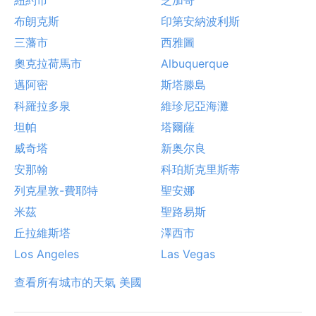
布朗克斯
印第安納波利斯
三藩市
西雅圖
奧克拉荷馬市
Albuquerque
邁阿密
斯塔滕島
科羅拉多泉
維珍尼亞海灘
坦帕
塔爾薩
威奇塔
新奥尔良
安那翰
科珀斯克里斯蒂
列克星敦-費耶特
聖安娜
米茲
聖路易斯
丘拉維斯塔
澤西市
Los Angeles
Las Vegas
查看所有城市的天氣 美國