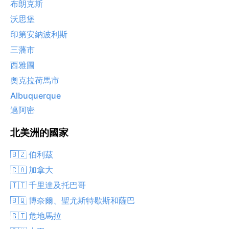
布朗克斯
沃思堡
印第安納波利斯
三藩市
西雅圖
奧克拉荷馬市
Albuquerque
邁阿密
北美洲的國家
🇧🇿 伯利茲
🇨🇦 加拿大
🇹🇹 千里達及托巴哥
🇧🇶 博奈爾、聖尤斯特歇斯和薩巴
🇬🇹 危地馬拉