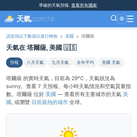
準確的天氣預報
.
查看所有國家
.
☰
天氣.
com.hk
🌐
請提供以下數值以進行轉換
美國
塔爾薩
>
>
天氣在 塔爾薩, 美國 🇺🇸
預報
八月天氣
九月天氣
全年平均
美國 天氣
塔爾薩 的實時天氣，目前為 29°C，天氣狀況為
sunny。查看 7 天預報、每小時天氣情況和空氣質量指
數。塔爾薩 位於
美國
— 查看所有主要城市的天氣
美
國
, 或瀏覽
目前最熱的城市
全球。