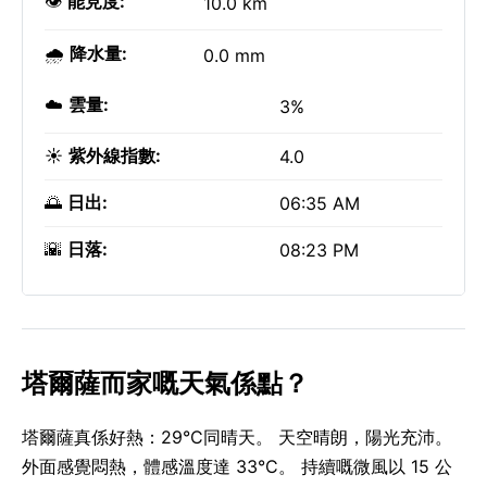
👁️
能見度:
10.0 km
🌧️
降水量:
0.0 mm
☁️
雲量:
3%
☀️
紫外線指數:
4.0
🌅
日出:
06:35 AM
🌇
日落:
08:23 PM
塔爾薩而家嘅天氣係點？
塔爾薩真係好熱：29°C同晴天。 天空晴朗，陽光充沛。
外面感覺悶熱，體感溫度達 33°C。 持續嘅微風以 15 公