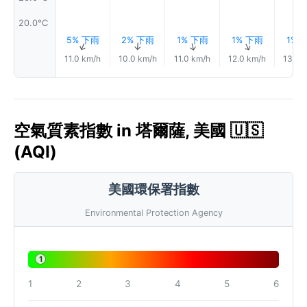
20.0°C
5% 下雨
2% 下雨
1% 下雨
1% 下雨
1% 
↑
↑
↑
↑
11.0 km/h
10.0 km/h
11.0 km/h
12.0 km/h
13.0 
空氣質素指數 in 塔爾薩, 美國 🇺🇸
(AQI)
美國環保署指數
Environmental Protection Agency
1
1
2
3
4
5
6