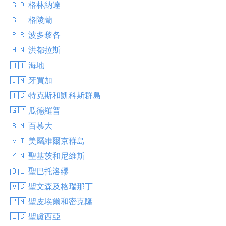
🇬🇩 格林納達
🇬🇱 格陵蘭
🇵🇷 波多黎各
🇭🇳 洪都拉斯
🇭🇹 海地
🇯🇲 牙買加
🇹🇨 特克斯和凱科斯群島
🇬🇵 瓜德羅普
🇧🇲 百慕大
🇻🇮 美屬維爾京群島
🇰🇳 聖基茨和尼維斯
🇧🇱 聖巴托洛繆
🇻🇨 聖文森及格瑞那丁
🇵🇲 聖皮埃爾和密克隆
🇱🇨 聖盧西亞