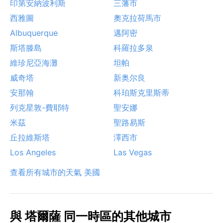
印第安納波利斯
三藩市
西雅圖
奧克拉荷馬市
Albuquerque
邁阿密
斯塔滕島
科羅拉多泉
維珍尼亞海灘
坦帕
威奇塔
新奥尔良
安那翰
科珀斯克里斯蒂
列克星敦-費耶特
聖安娜
米茲
聖路易斯
丘拉維斯塔
澤西市
Los Angeles
Las Vegas
查看所有城市的天氣 美國
與 塔爾薩 同一時區的其他城市