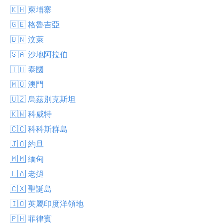
🇰🇭 柬埔寨
🇬🇪 格魯吉亞
🇧🇳 汶萊
🇸🇦 沙地阿拉伯
🇹🇭 泰國
🇲🇴 澳門
🇺🇿 烏茲別克斯坦
🇰🇼 科威特
🇨🇨 科科斯群島
🇯🇴 約旦
🇲🇲 緬甸
🇱🇦 老撾
🇨🇽 聖誕島
🇮🇴 英屬印度洋領地
🇵🇭 菲律賓