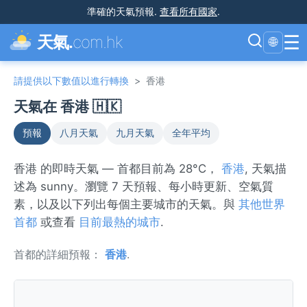
準確的天氣預報
.
查看所有國家
.
☰
天氣.
com.hk
🌐
請提供以下數值以進行轉換
>
香港
天氣在 香港 🇭🇰
預報
八月天氣
九月天氣
全年平均
香港 的即時天氣 — 首都目前為 28°C，
香港
, 天氣描
述為 sunny。瀏覽 7 天預報、每小時更新、空氣質
素，以及以下列出每個主要城市的天氣。與
其他世界
首都
或查看
目前最熱的城市
.
首都的詳細預報：
香港
.