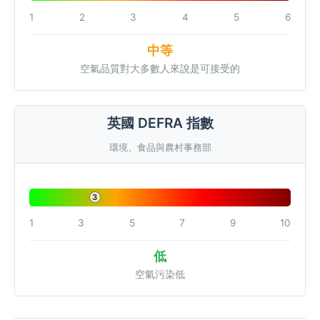
1
2
3
4
5
6
中等
空氣品質對大多數人來說是可接受的
英國 DEFRA 指數
環境、食品與農村事務部
3
1
3
5
7
9
10
低
空氣污染低