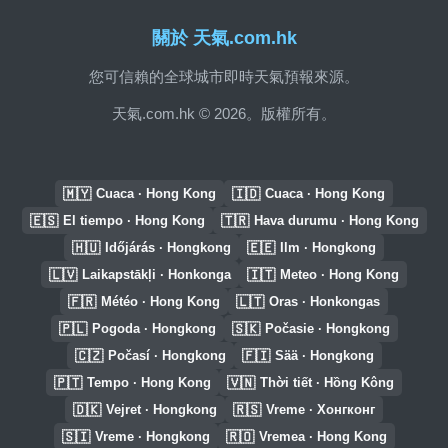
關於 天氣.com.hk
您可信賴的全球城市即時天氣預報來源。
天氣.com.hk © 2026。版權所有。
🇲🇾
🇮🇩
Cuaca · Hong Kong
Cuaca · Hong Kong
🇪🇸
🇹🇷
El tiempo · Hong Kong
Hava durumu · Hong Kong
🇭🇺
🇪🇪
Időjárás · Hongkong
Ilm · Hongkong
🇱🇻
🇮🇹
Laikapstākļi · Honkonga
Meteo · Hong Kong
🇫🇷
🇱🇹
Météo · Hong Kong
Oras · Honkongas
🇵🇱
🇸🇰
Pogoda · Hongkong
Počasie · Hongkong
🇨🇿
🇫🇮
Počasí · Hongkong
Sää · Hongkong
🇵🇹
🇻🇳
Tempo · Hong Kong
Thời tiết · Hồng Kông
🇩🇰
🇷🇸
Vejret · Hongkong
Vreme · Хонгконг
🇸🇮
🇷🇴
Vreme · Hongkong
Vremea · Hong Kong