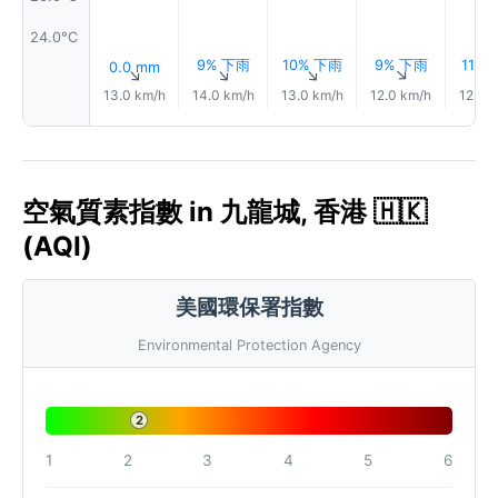
24.0°C
9% 下雨
10% 下雨
9% 下雨
11%
0.0 mm
↑
↑
↑
↑
13.0 km/h
14.0 km/h
13.0 km/h
12.0 km/h
12.0 
空氣質素指數 in 九龍城, 香港 🇭🇰
(AQI)
美國環保署指數
Environmental Protection Agency
2
1
2
3
4
5
6