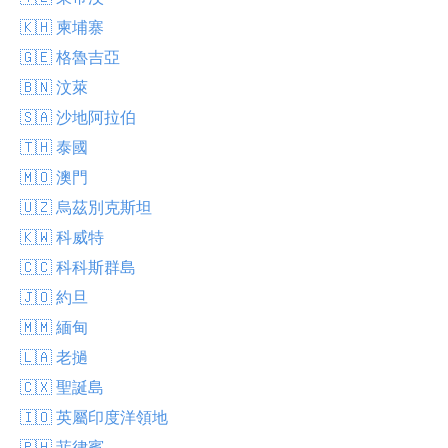
🇰🇭 柬埔寨
🇬🇪 格魯吉亞
🇧🇳 汶萊
🇸🇦 沙地阿拉伯
🇹🇭 泰國
🇲🇴 澳門
🇺🇿 烏茲別克斯坦
🇰🇼 科威特
🇨🇨 科科斯群島
🇯🇴 約旦
🇲🇲 緬甸
🇱🇦 老撾
🇨🇽 聖誕島
🇮🇴 英屬印度洋領地
🇵🇭 菲律賓