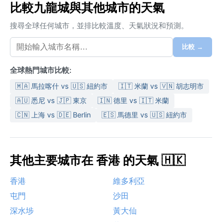
比較九龍城與其他城市的天氣
搜尋全球任何城市，並排比較溫度、天氣狀況和預測。
比較 →
全球熱門城市比較:
🇲🇦 馬拉喀什 vs 🇺🇸 紐約市
🇮🇹 米蘭 vs 🇻🇳 胡志明市
🇦🇺 悉尼 vs 🇯🇵 東京
🇮🇳 德里 vs 🇮🇹 米蘭
🇨🇳 上海 vs 🇩🇪 Berlin
🇪🇸 馬德里 vs 🇺🇸 紐約市
其他主要城市在 香港 的天氣 🇭🇰
香港
維多利亞
屯門
沙田
深水埗
黃大仙