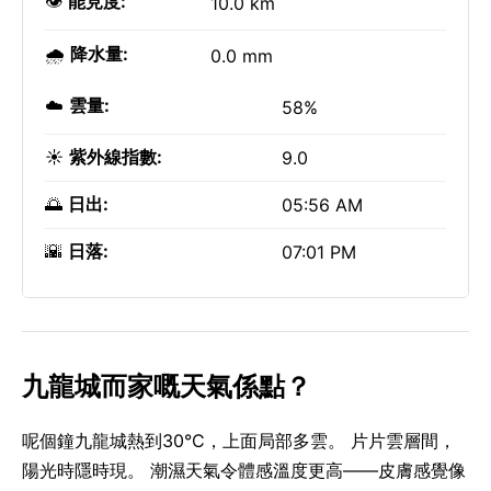
👁️
能見度:
10.0 km
🌧️
降水量:
0.0 mm
☁️
雲量:
58%
☀️
紫外線指數:
9.0
🌅
日出:
05:56 AM
🌇
日落:
07:01 PM
九龍城而家嘅天氣係點？
呢個鐘九龍城熱到30°C，上面局部多雲。 片片雲層間，
陽光時隱時現。 潮濕天氣令體感溫度更高——皮膚感覺像