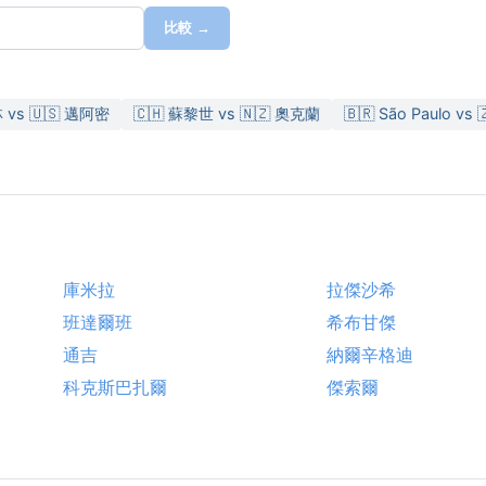
比較 →
 vs 🇺🇸 邁阿密
🇨🇭 蘇黎世 vs 🇳🇿 奧克蘭
🇧🇷 São Paulo vs
庫米拉
拉傑沙希
班達爾班
希布甘傑
通吉
納爾辛格迪
科克斯巴扎爾
傑索爾