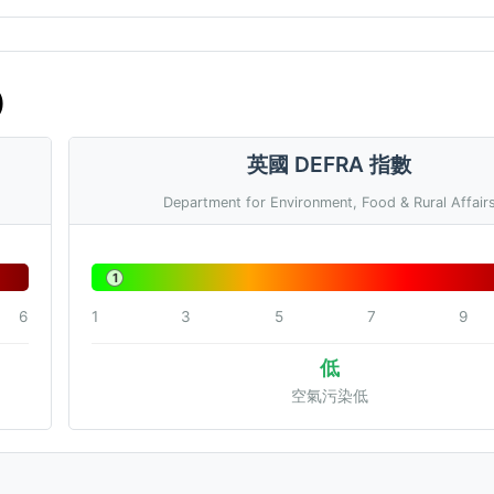
)
英國 DEFRA 指數
Department for Environment, Food & Rural Affair
1
6
1
3
5
7
9
低
空氣污染低