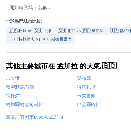
全球熱門城市比較:
🇦🇪 杜拜 vs 🇨🇳 上海
🇨🇳 北京 vs 🇷🇺 莫斯科
🇮🇪 都柏林
🇮🇱 特拉維夫 vs 🇸🇪 斯德哥爾摩
其他主要城市在 孟加拉 的天氣 🇧🇩
吉大港
朗布爾
穆罕默德布爾
哈塔扎里
纳托尔
卡夫魯爾
納加爾納盧阿科特
巴蓋爾哈特
查看所有城市的天氣 孟加拉