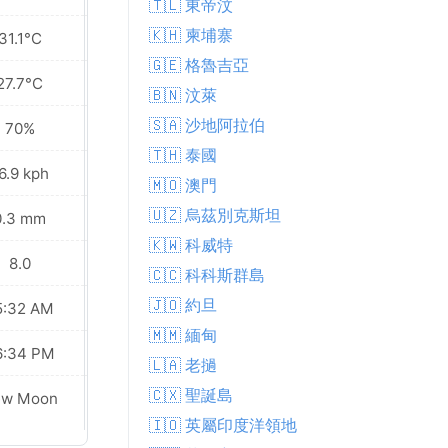
🇹🇱 東帝汶
🇰🇭 柬埔寨
31.1°C
31.1°C
🇬🇪 格魯吉亞
27.7°C
27.9°C
🇧🇳 汶萊
🇸🇦 沙地阿拉伯
70%
69%
🇹🇭 泰國
6.9 kph
17.6 kph
🇲🇴 澳門
🇺🇿 烏茲別克斯坦
0.3 mm
0.0 mm
🇰🇼 科威特
8.0
8.0
🇨🇨 科科斯群島
🇯🇴 約旦
5:32 AM
05:33 AM
🇲🇲 緬甸
6:34 PM
06:33 PM
🇱🇦 老撾
🇨🇽 聖誕島
ew Moon
New Moon
🇮🇴 英屬印度洋領地