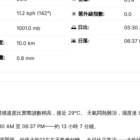
11.2 kph (142°)
☀️
紫外線指數:
0.0
🌅
日出:
05:30
1001.0 mb
🌇
日落:
06:37
度:
10.0 km
量:
0.8 mm
感溫度比實際讀數稍高，接近 29°C。 天氣悶熱難頂，濕度達 
M 至 06:37 PM——約 13 小時 7 分鐘。
而家落緊雨，但係大約13左右天氣會好轉。 今日比正常涼——大約