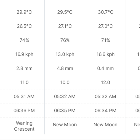
29.9°C
29.5°C
30.7°C
26.5°C
27.1°C
27.0°C
74%
76%
71%
16.9 kph
13.0 kph
16.6 kph
1
2.8 mm
4.8 mm
0.4 mm
11.0
10.0
12.0
05:31 AM
05:32 AM
05:32 AM
0
06:36 PM
06:35 PM
06:34 PM
0
Waning
New Moon
New Moon
N
Crescent