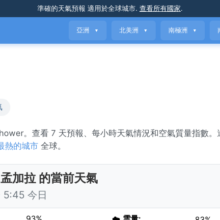
準確的天氣預報
適用於全球城市
.
查看所有國家
.
亞洲
北美洲
南極洲
▼
▼
▼
氣
in shower。查看 7 天預報、每小時天氣情況和空氣質量指數
最熱的城市
全球。
, 孟加拉 的當前天氣
5:45 今日
93%
☁️
雲量:
83%