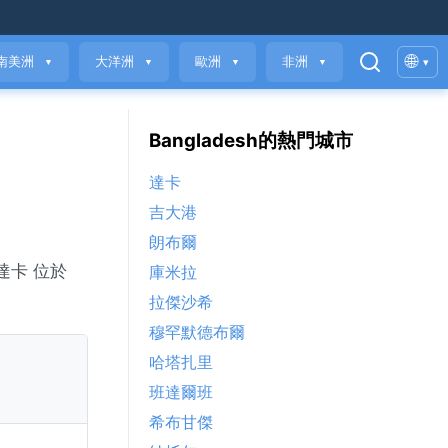
🌐
南美洲
大洋洲
歐洲
非洲
▾
▼
▼
▼
▼
Bangladesh的熱門城市
達卡
吉大港
朗布爾
。達卡 位於
庫米拉
拉傑沙希
穆罕默德布爾
哈塔扎里
班達爾班
希布甘傑