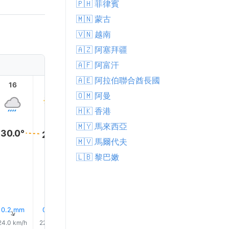
🇵🇭 菲律賓
🇲🇳 蒙古
🇻🇳 越南
🇦🇿 阿塞拜疆
🇦🇫 阿富汗
🇦🇪 阿拉伯聯合酋長國
16
17
18
19
20
21
🇴🇲 阿曼
🇭🇰 香港
🇲🇾 馬來西亞
30.0°
29.0°
🇲🇻 馬爾代夫
28.0°
27.0°
🇱🇧 黎巴嫩
27.0°
27.0°
0.2 mm
0.1 mm
0.3 mm
0.2 mm
0.1 mm
0.2 mm
↑
↑
↑
↑
↑
↑
24.0 km/h
22.0 km/h
21.0 km/h
20.0 km/h
18.0 km/h
17.0 km/