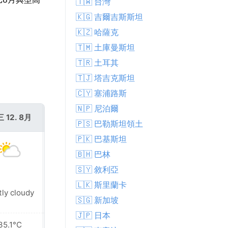
🇹🇼 台灣
🇰🇬 吉爾吉斯斯坦
🇰🇿 哈薩克
🇹🇲 土庫曼斯坦
🇹🇷 土耳其
🇹🇯 塔吉克斯坦
🇨🇾 塞浦路斯
🇳🇵 尼泊爾
 12. 8月
週四 13. 8月
🇵🇸 巴勒斯坦領土
🇵🇰 巴基斯坦
🇧🇭 巴林
🇸🇾 敘利亞
🇱🇰 斯里蘭卡
tly cloudy
Partly cloudy
🇸🇬 新加坡
🇯🇵 日本
35.1°C
35.3°C