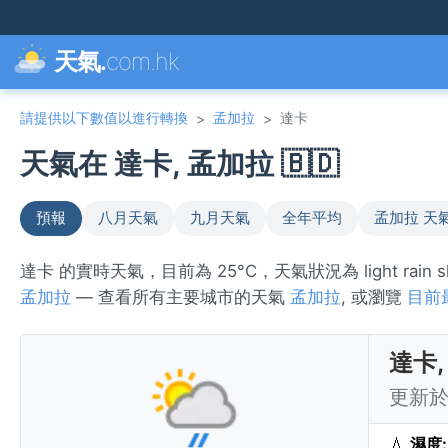
天氣.
com.hk
請提供以下數值以進行轉換
孟加拉
達卡
>
>
天氣在 達卡, 孟加拉 🇧🇩
預報
八月天氣
九月天氣
全年平均
孟加拉 天
達卡 的實時天氣，目前為 25°C，天氣狀況為 light ra
孟加拉
— 查看所有主要城市的天氣
孟加拉
, 或瀏覽
目前
達卡
更新於 
💧
濕度: