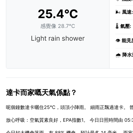
25.4°C
🌬️
風速:
感覺像 28.7°C
🌡️
氣壓:
Light rain shower
👁️
能見
🌧️
降水
達卡而家嘅天氣係點？
呢個鐘數達卡曬住25°C，頭頂小陣雨。 細雨正飄過達卡。 體
放心呼吸：空氣質素良好，EPA指數1。 今日日照時間由 05:30 A
今日好大機會落雨，有 88% 機會，預計最多 14 毫米。 