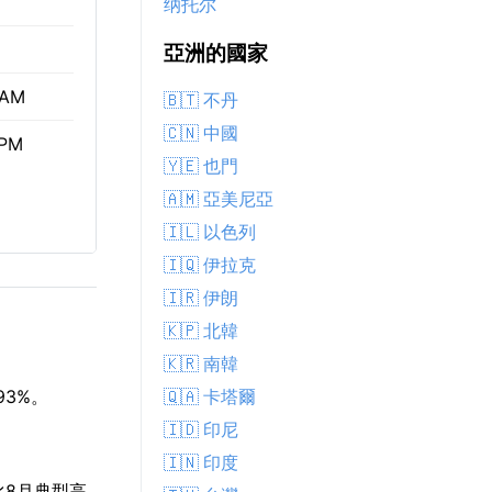
纳托尔
亞洲的國家
 AM
🇧🇹 不丹
🇨🇳 中國
 PM
🇾🇪 也門
🇦🇲 亞美尼亞
🇮🇱 以色列
🇮🇶 伊拉克
🇮🇷 伊朗
🇰🇵 北韓
🇰🇷 南韓
🇶🇦 卡塔爾
93%。
🇮🇩 印尼
🇮🇳 印度
比8月典型高