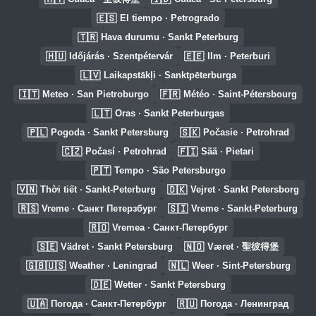
🇪🇸
El tiempo · Petrogrado
🇹🇷
Hava durumu · Sankt Peterburg
🇭🇺
🇪🇪
Időjárás · Szentpétervár
Ilm · Peterburi
🇱🇻
Laikapstākļi · Sanktpēterburga
🇮🇹
🇫🇷
Meteo · San Pietroburgo
Météo · Saint-Pétersbourg
🇱🇹
Oras · Sankt Peterburgas
🇵🇱
🇸🇰
Pogoda · Sankt Petersburg
Počasie · Petrohrad
🇨🇿
🇫🇮
Počasí · Petrohrad
Sää · Pietari
🇵🇹
Tempo · São Petersburgo
🇻🇳
🇩🇰
Thời tiết · Sankt-Peterburg
Vejret · Sankt Petersborg
🇷🇸
🇸🇮
Vreme · Санкт Петерзбург
Vreme · Sankt-Peterburg
🇷🇴
Vremea · Санкт-Петербург
🇸🇪
🇳🇴
Vädret · Sankt Petersburg
Været · 聖彼得堡
🇬🇧🇺🇸
🇳🇱
Weather · Leningrad
Weer · Sint-Petersburg
🇩🇪
Wetter · Sankt Petersburg
🇺🇦
🇷🇺
Погода · Санкт-Петербург
Погода · Ленинград