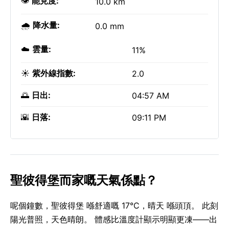
👁️
能見度:
10.0 km
🌧️
降水量:
0.0 mm
☁️
雲量:
11%
☀️
紫外線指數:
2.0
🌅
日出:
04:57 AM
🌇
日落:
09:11 PM
聖彼得堡而家嘅天氣係點？
呢個鐘數，聖彼得堡 喺舒適嘅 17°C，晴天 喺頭頂。 此刻
陽光普照，天色晴朗。 體感比溫度計顯示明顯更凍——出