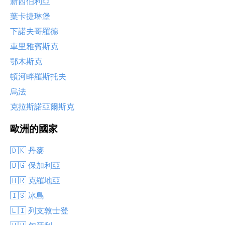
新西伯利亞
葉卡捷琳堡
下諾夫哥羅德
車里雅賓斯克
鄂木斯克
頓河畔羅斯托夫
烏法
克拉斯諾亞爾斯克
歐洲的國家
🇩🇰 丹麥
🇧🇬 保加利亞
🇭🇷 克羅地亞
🇮🇸 冰島
🇱🇮 列支敦士登