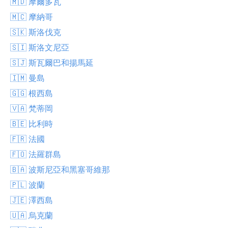
🇲🇩 摩爾多瓦
🇲🇨 摩納哥
🇸🇰 斯洛伐克
🇸🇮 斯洛文尼亞
🇸🇯 斯瓦爾巴和揚馬延
🇮🇲 曼島
🇬🇬 根西島
🇻🇦 梵蒂岡
🇧🇪 比利時
🇫🇷 法國
🇫🇴 法羅群島
🇧🇦 波斯尼亞和黑塞哥維那
🇵🇱 波蘭
🇯🇪 澤西島
🇺🇦 烏克蘭