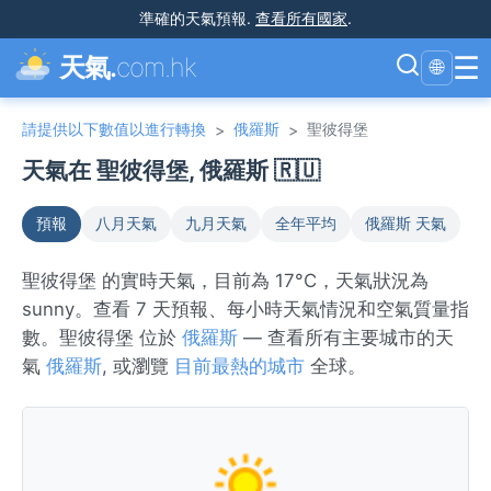
準確的天氣預報
.
查看所有國家
.
☰
天氣.
com.hk
🌐
請提供以下數值以進行轉換
俄羅斯
聖彼得堡
>
>
天氣在 聖彼得堡, 俄羅斯 🇷🇺
預報
八月天氣
九月天氣
全年平均
俄羅斯 天氣
聖彼得堡 的實時天氣，目前為 17°C，天氣狀況為
sunny。查看 7 天預報、每小時天氣情況和空氣質量指
數。聖彼得堡 位於
俄羅斯
— 查看所有主要城市的天
氣
俄羅斯
, 或瀏覽
目前最熱的城市
全球。