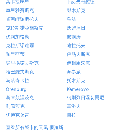
葉卡捷琳堡
下諾夫哥羅德
車里雅賓斯克
鄂木斯克
頓河畔羅斯托夫
烏法
克拉斯諾亞爾斯克
沃羅涅日
伏爾加格勒
彼爾姆
克拉斯諾達爾
薩拉托夫
陶里亞蒂
伊熱夫斯克
烏里揚諾夫斯克
伊爾庫茨克
哈巴羅夫斯克
海参崴
马哈奇卡拉
托木斯克
Orenburg
Kemerovo
新庫茲涅茨克
納別列日涅切爾尼
利佩茨克
基洛夫
切博克薩雷
圖拉
查看所有城市的天氣 俄羅斯