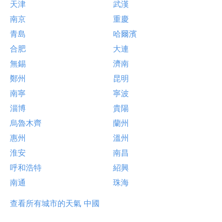
天津
武漢
南京
重慶
青島
哈爾濱
合肥
大連
無錫
濟南
鄭州
昆明
南寧
寧波
淄博
貴陽
烏魯木齊
蘭州
惠州
溫州
淮安
南昌
呼和浩特
紹興
南通
珠海
查看所有城市的天氣 中國