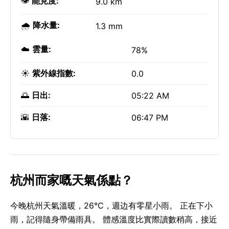
👁️
能見度:
9.0 km
🌧️
降水量:
1.3 mm
☁️
雲量:
78%
☀️
紫外線指數:
0.0
🌅
日出:
05:22 AM
🌇
日落:
06:47 PM
杭州而家嘅天氣係點？
今晚杭州天氣溫暖，26°C，週边有零星小雨。 正在下小
雨，記得隨身帶備雨具。 體感溫度比實際讀數稍高，接近