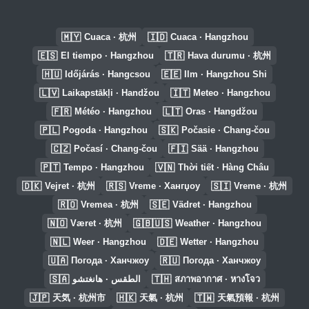
🇲🇾
🇮🇩
Cuaca · 杭州
Cuaca · Hangzhou
🇪🇸
🇹🇷
El tiempo · Hangzhou
Hava durumu · 杭州
🇭🇺
🇪🇪
Időjárás · Hangcsou
Ilm · Hangzhou Shi
🇱🇻
🇮🇹
Laikapstākļi · Handžou
Meteo · Hangzhou
🇫🇷
🇱🇹
Météo · Hangzhou
Oras · Hangdžou
🇵🇱
🇸🇰
Pogoda · Hangzhou
Počasie · Chang-čou
🇨🇿
🇫🇮
Počasí · Chang-čou
Sää · Hangzhou
🇵🇹
🇻🇳
Tempo · Hangzhou
Thời tiết · Hàng Châu
🇩🇰
🇷🇸
🇸🇮
Vejret · 杭州
Vreme · Хангџоу
Vreme · 杭州
🇷🇴
🇸🇪
Vremea · 杭州
Vädret · Hangzhou
🇳🇴
🇬🇧🇺🇸
Været · 杭州
Weather · Hangzhou
🇳🇱
🇩🇪
Weer · Hangzhou
Wetter · Hangzhou
🇺🇦
🇷🇺
Погода · Ханчжоу
Погода · Ханчжоу
🇸🇦
🇹🇭
الطقس · هانغتشو
สภาพอากาศ · หางโจว
🇯🇵
🇭🇰
🇹🇼
天気 · 杭州市
天氣 · 杭州
天氣預報 · 杭州