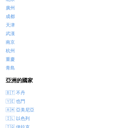
廣州
成都
天津
武漢
南京
杭州
重慶
青島
亞洲的國家
🇧🇹 不丹
🇾🇪 也門
🇦🇲 亞美尼亞
🇮🇱 以色列
🇮🇶 伊拉克