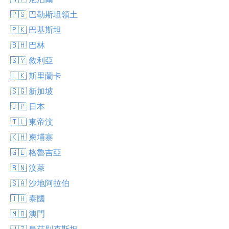
🇵🇸 巴勒斯坦領土
🇵🇰 巴基斯坦
🇧🇭 巴林
🇸🇾 敘利亞
🇱🇰 斯里蘭卡
🇸🇬 新加坡
🇯🇵 日本
🇹🇱 東帝汶
🇰🇭 柬埔寨
🇬🇪 格魯吉亞
🇧🇳 汶萊
🇸🇦 沙地阿拉伯
🇹🇭 泰國
🇲🇴 澳門
🇺🇿 烏茲別克斯坦