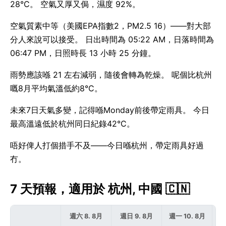
28°C。 空氣又厚又侷，濕度 92%。
空氣質素中等（美國EPA指數2，PM2.5 16）——對大部
分人來說可以接受。 日出時間為 05:22 AM，日落時間為
06:47 PM，日照時長 13 小時 25 分鐘。
雨勢應該喺 21 左右減弱，隨後會轉為乾燥。 呢個比杭州
嘅8月平均氣溫低約8°C。
未來7日天氣多變，記得喺Monday前後帶定雨具。 今日
最高溫遠低於杭州同日紀錄42°C。
唔好俾人打個措手不及——今日喺杭州，帶定雨具好過
冇。
7 天預報，適用於 杭州, 中國 🇨🇳
週六 8. 8月
週日 9. 8月
週一 10. 8月
週