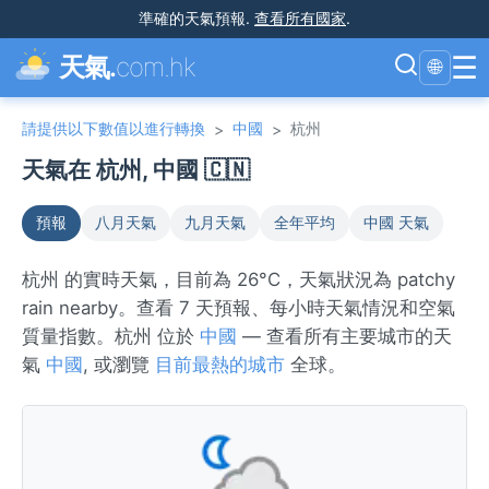
準確的天氣預報
.
查看所有國家
.
☰
天氣.
com.hk
🌐
請提供以下數值以進行轉換
中國
杭州
>
>
天氣在 杭州, 中國 🇨🇳
預報
八月天氣
九月天氣
全年平均
中國 天氣
杭州 的實時天氣，目前為 26°C，天氣狀況為 patchy
rain nearby。查看 7 天預報、每小時天氣情況和空氣
質量指數。杭州 位於
中國
— 查看所有主要城市的天
氣
中國
, 或瀏覽
目前最熱的城市
全球。