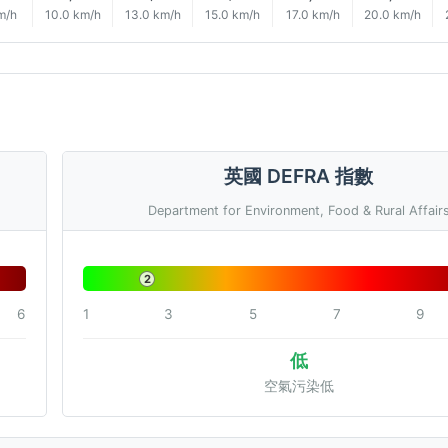
m/h
10.0 km/h
13.0 km/h
15.0 km/h
17.0 km/h
20.0 km/h
英國 DEFRA 指數
Department for Environment, Food & Rural Affair
2
6
1
3
5
7
9
低
空氣污染低