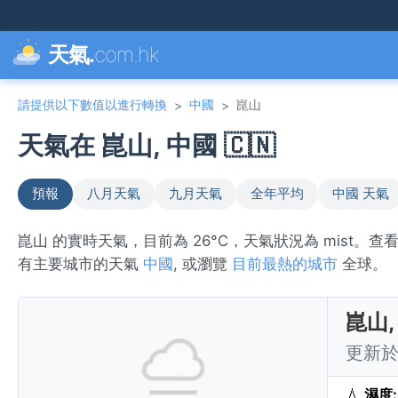
天氣.
com.hk
請提供以下數值以進行轉換
中國
崑山
>
>
天氣在 崑山, 中國 🇨🇳
預報
八月天氣
九月天氣
全年平均
中國 天氣
崑山 的實時天氣，目前為 26°C，天氣狀況為 mist。
有主要城市的天氣
中國
, 或瀏覽
目前最熱的城市
全球。
崑山,
更新於 
💧
濕度: