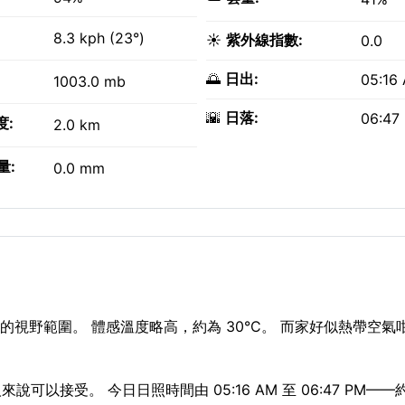
8.3 kph (23°)
☀️
紫外線指數:
0.0
🌅
日出:
05:16
1003.0 mb
🌇
日落:
06:47
度:
2.0 km
量:
0.0 mm
的視野範圍。 體感溫度略高，約為 30°C。 而家好似熱帶空氣
以接受。 今日日照時間由 05:16 AM 至 06:47 PM——約 