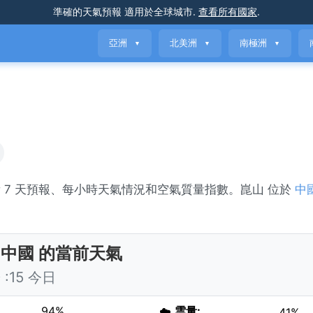
準確的天氣預報
適用於全球城市
.
查看所有國家
.
亞洲
北美洲
南極洲
▼
▼
▼
查看 7 天預報、每小時天氣情況和空氣質量指數。崑山 位於
中
 中國 的當前天氣
:15 今日
94%
☁️
雲量:
41%