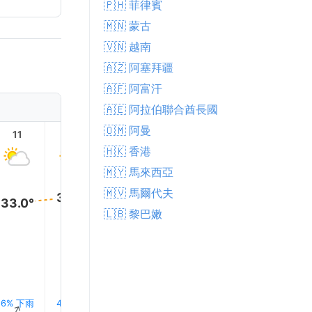
🇵🇭 菲律賓
🇲🇳 蒙古
🇻🇳 越南
🇦🇿 阿塞拜疆
🇦🇫 阿富汗
🇦🇪 阿拉伯聯合酋長國
🇴🇲 阿曼
11
12
13
14
15
16
🇭🇰 香港
🇲🇾 馬來西亞
🇲🇻 馬爾代夫
34.0°
34.0°
34.0°
34.0°
33.0°
33.0
🇱🇧 黎巴嫩
6% 下雨
4% 下雨
4% 下雨
3% 下雨
2% 下雨
2% 下
↑
↑
↑
↑
↑
↑