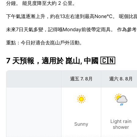
分鐘。 能見度降至大約 2 公里。
下午氣溫逐漸上升，約在13左右達到最高None°C。 呢個比
未來7日天氣多變，記得喺Monday前後帶定雨具。 作為參
重點：今日好適合去崑山戶外活動。
7 天預報，適用於 崑山, 中國 🇨🇳
週五 7. 8月
週六 8. 8月
Light rain
Sunny
shower