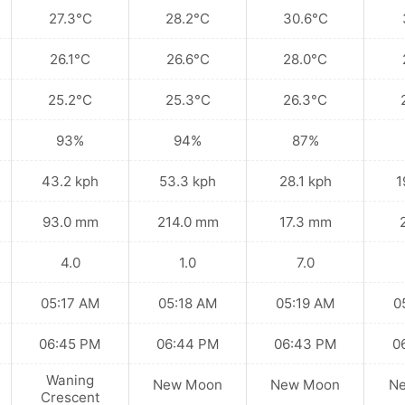
27.3°C
28.2°C
30.6°C
26.1°C
26.6°C
28.0°C
25.2°C
25.3°C
26.3°C
93%
94%
87%
43.2 kph
53.3 kph
28.1 kph
1
93.0 mm
214.0 mm
17.3 mm
4.0
1.0
7.0
05:17 AM
05:18 AM
05:19 AM
0
06:45 PM
06:44 PM
06:43 PM
0
Waning
New Moon
New Moon
N
Crescent