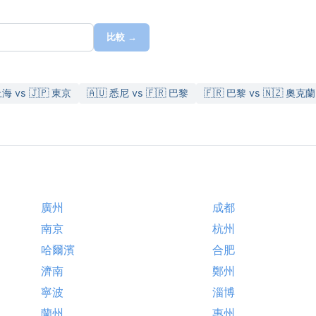
比較 →
上海 vs 🇯🇵 東京
🇦🇺 悉尼 vs 🇫🇷 巴黎
🇫🇷 巴黎 vs 🇳🇿 奧克蘭
廣州
成都
南京
杭州
哈爾濱
合肥
濟南
鄭州
寧波
淄博
蘭州
惠州