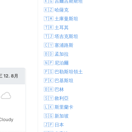
🇰🇬 吉爾吉斯斯坦
🇰🇿 哈薩克
🇹🇲 土庫曼斯坦
🇹🇷 土耳其
🇹🇯 塔吉克斯坦
🇨🇾 塞浦路斯
🇧🇩 孟加拉
🇳🇵 尼泊爾
🇵🇸 巴勒斯坦領土
 12. 8月
🇵🇰 巴基斯坦
🇧🇭 巴林
🇸🇾 敘利亞
🇱🇰 斯里蘭卡
🇸🇬 新加坡
Cloudy
🇯🇵 日本