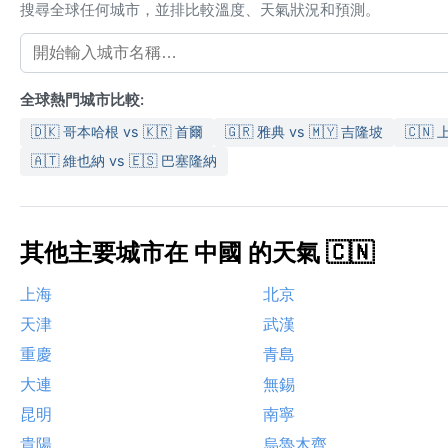
搜尋全球任何城市，並排比較溫度、天氣狀況和預測。
全球熱門城市比較:
🇩🇰 哥本哈根 vs 🇰🇷 首爾
🇬🇷 雅典 vs 🇲🇾 吉隆坡
🇨🇳 
🇦🇹 維也納 vs 🇪🇸 巴塞隆納
其他主要城市在 中國 的天氣 🇨🇳
上海
北京
天津
武漢
重慶
青島
大連
無錫
昆明
南寧
貴陽
烏魯木齊