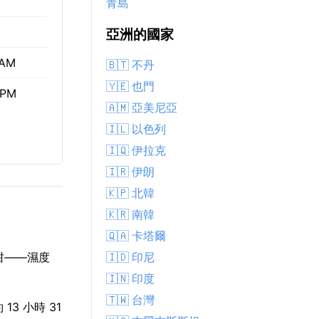
青島
亞洲的國家
 AM
🇧🇹 不丹
🇾🇪 也門
 PM
🇦🇲 亞美尼亞
🇮🇱 以色列
🇮🇶 伊拉克
🇮🇷 伊朗
🇰🇵 北韓
🇰🇷 南韓
🇶🇦 卡塔爾
🇮🇩 印尼
咁——濕度
🇮🇳 印度
🇹🇼 台灣
13 小時 31