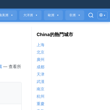
🌐
南美洲
大洋洲
歐洲
非洲
▾
▼
▼
▼
▼
China的熱門城市
上海
北京
廣州
國
— 查看所
成都
天津
武漢
南京
杭州
重慶