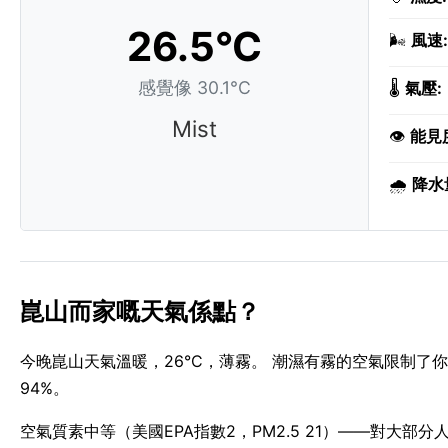
26.5°C
🌬️
風速:
感覺像 30.1°C
🌡️
氣壓:
Mist
👁️
能見
🌧️
降水
崑山而家嘅天氣係點？
今晚崑山天氣溫暖，26°C，薄霧。 潮濕有霧的空氣限制了你
94%。
空氣質素中等（美國EPA指數2，PM2.5 21）——對大部分人來說可