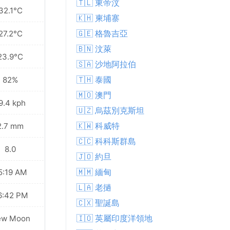
🇹🇱 東帝汶
32.1°C
🇰🇭 柬埔寨
🇬🇪 格魯吉亞
27.2°C
🇧🇳 汶萊
23.9°C
🇸🇦 沙地阿拉伯
🇹🇭 泰國
82%
🇲🇴 澳門
9.4 kph
🇺🇿 烏茲別克斯坦
🇰🇼 科威特
2.7 mm
🇨🇨 科科斯群島
8.0
🇯🇴 約旦
🇲🇲 緬甸
5:19 AM
🇱🇦 老撾
6:42 PM
🇨🇽 聖誕島
🇮🇴 英屬印度洋領地
ew Moon