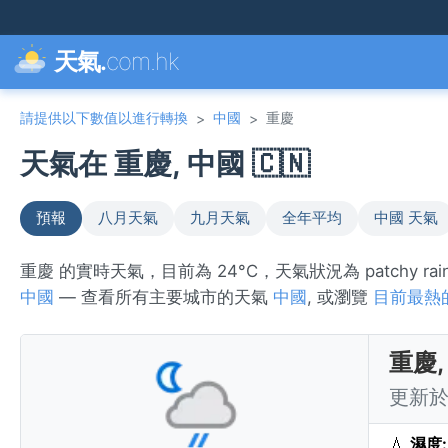
天氣.
com.hk
請提供以下數值以進行轉換
中國
重慶
>
>
天氣在 重慶, 中國 🇨🇳
預報
八月天氣
九月天氣
全年平均
中國 天氣
重慶 的實時天氣，目前為 24°C，天氣狀況為 patchy r
中國
— 查看所有主要城市的天氣
中國
, 或瀏覽
目前最熱
重慶,
更新於 
💧
濕度: