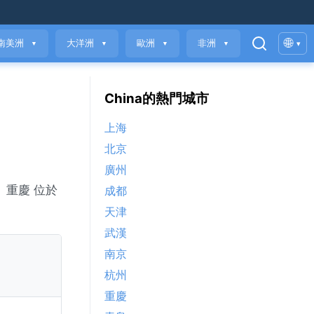
🌐
南美洲
大洋洲
歐洲
非洲
▾
▼
▼
▼
▼
China的熱門城市
上海
北京
廣州
數。重慶 位於
成都
天津
武漢
南京
杭州
重慶