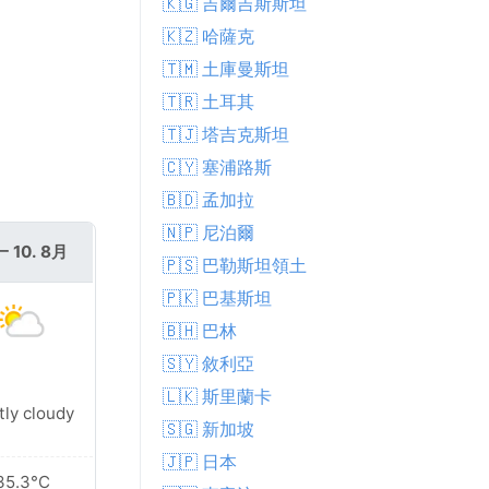
🇰🇬 吉爾吉斯斯坦
🇰🇿 哈薩克
🇹🇲 土庫曼斯坦
🇹🇷 土耳其
🇹🇯 塔吉克斯坦
🇨🇾 塞浦路斯
🇧🇩 孟加拉
🇳🇵 尼泊爾
 10. 8月
🇵🇸 巴勒斯坦領土
🇵🇰 巴基斯坦
🇧🇭 巴林
🇸🇾 敘利亞
🇱🇰 斯里蘭卡
tly cloudy
🇸🇬 新加坡
🇯🇵 日本
35.3°C