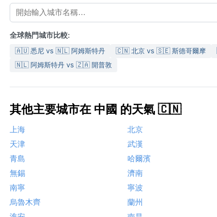
全球熱門城市比較:
🇦🇺 悉尼 vs 🇳🇱 阿姆斯特丹
🇨🇳 北京 vs 🇸🇪 斯德哥爾摩
🇳🇱 阿姆斯特丹 vs 🇿🇦 開普敦
其他主要城市在 中國 的天氣 🇨🇳
上海
北京
天津
武漢
青島
哈爾濱
無錫
濟南
南寧
寧波
烏魯木齊
蘭州
淮安
南昌