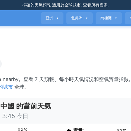
準確的天氣預報
適用於全球城市
.
查看所有國家
.
亞洲
北美洲
南極洲
▼
▼
▼
ain nearby。查看 7 天預報、每小時天氣情況和空氣質量指
的城市
全球。
 中國 的當前天氣
3:45 今日
89%
☁️
雲量:
83%