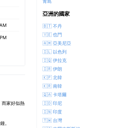
青島
亞洲的國家
 AM
🇧🇹 不丹
🇾🇪 也門
 PM
🇦🇲 亞美尼亞
🇮🇱 以色列
🇮🇶 伊拉克
🇮🇷 伊朗
🇰🇵 北韓
🇰🇷 南韓
🇶🇦 卡塔爾
🇮🇩 印尼
 而家好似熱
🇮🇳 印度
🇹🇼 台灣
分鐘。