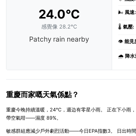
24.0°C
🌬️
風速:
感覺像 28.2°C
🌡️
氣壓:
Patchy rain nearby
👁️
能見
🌧️
降水
重慶而家嘅天氣係點？
重慶今晚持續溫暖，24°C，週边有零星小雨。 正在下小雨，
帶空氣咁——濕度 89%。
敏感群組應減少戶外劇烈活動——今日EPA指數3。 日出時間為 06