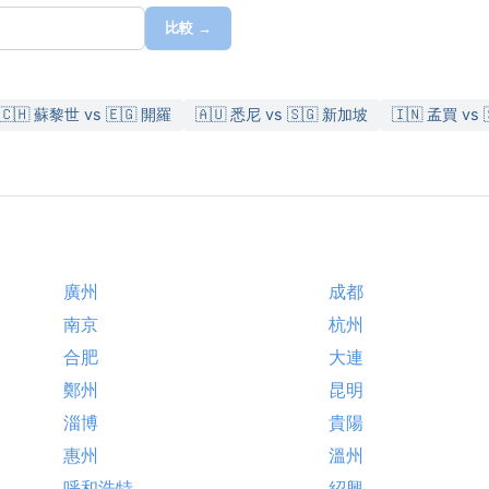
比較 →
🇨🇭 蘇黎世 vs 🇪🇬 開羅
🇦🇺 悉尼 vs 🇸🇬 新加坡
🇮🇳 孟買 vs
廣州
成都
南京
杭州
合肥
大連
鄭州
昆明
淄博
貴陽
惠州
溫州
呼和浩特
紹興