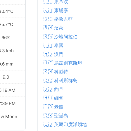
🇹🇱 東帝汶
🇰🇭 柬埔寨
30.4°C
🇬🇪 格魯吉亞
25.7°C
🇧🇳 汶萊
🇸🇦 沙地阿拉伯
66%
🇹🇭 泰國
4.3 kph
🇲🇴 澳門
🇺🇿 烏茲別克斯坦
0.6 mm
🇰🇼 科威特
9.0
🇨🇨 科科斯群島
🇯🇴 約旦
6:19 AM
🇲🇲 緬甸
7:39 PM
🇱🇦 老撾
🇨🇽 聖誕島
ew Moon
🇮🇴 英屬印度洋領地