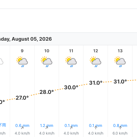
day, August 05, 2026
9
10
11
12
13
31.0°
31.0°
30.0°
28.0°
27.0°
0°
 下雨
0.6 mm
1.2 mm
0.1 mm
0.1 mm
0.8 mm
↑
↑
↑
↑
↑
↑
m/h
4.0 km/h
4.0 km/h
4.0 km/h
4.0 km/h
6.0 km/h