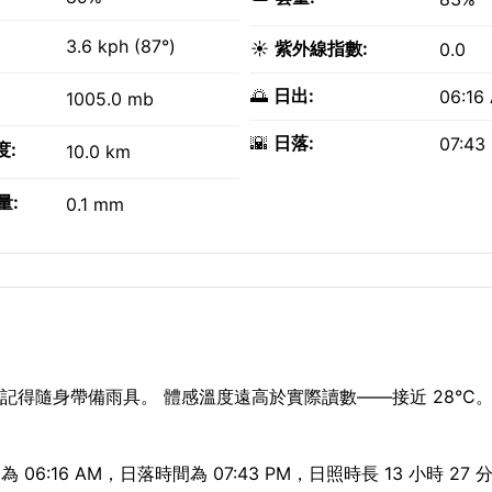
3.6 kph (87°)
☀️
紫外線指數:
0.0
🌅
日出:
06:16
1005.0 mb
🌇
日落:
07:43
度:
10.0 km
量:
0.1 mm
記得隨身帶備雨具。 體感溫度遠高於實際讀數——接近 28°C。
:16 AM，日落時間為 07:43 PM，日照時長 13 小時 27 