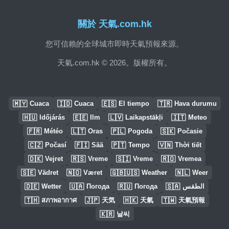
關於 天氣.com.hk
您可信賴的全球城市即時天氣預報來源。
天氣.com.hk © 2026。版權所有。
🇲🇾
🇮🇩
🇪🇸
🇹🇷
Cuaca
Cuaca
El tiempo
Hava durumu
🇭🇺
🇪🇪
🇱🇻
🇮🇹
Időjárás
Ilm
Laikapstākļi
Meteo
🇫🇷
🇱🇹
🇵🇱
🇸🇰
Météo
Oras
Pogoda
Počasie
🇨🇿
🇫🇮
🇵🇹
🇻🇳
Počasí
Sää
Tempo
Thời tiết
🇩🇰
🇷🇸
🇸🇮
🇷🇴
Vejret
Vreme
Vreme
Vremea
🇸🇪
🇳🇴
🇬🇧🇺🇸
🇳🇱
Vädret
Været
Weather
Weer
🇩🇪
🇺🇦
🇷🇺
🇸🇦
Wetter
Погода
Погода
الطقس
🇹🇭
🇯🇵
🇭🇰
🇹🇼
สภาพอากาศ
天気
天氣
天氣預報
🇰🇷
날씨