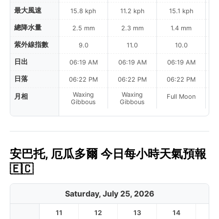
最大風速
15.8 kph
11.2 kph
15.1 kph
總降水量
2.5 mm
2.3 mm
1.4 mm
紫外線指數
9.0
11.0
10.0
日出
06:19 AM
06:19 AM
06:19 AM
日落
06:22 PM
06:22 PM
06:22 PM
Waxing
Waxing
月相
Full Moon
F
Gibbous
Gibbous
安巴托, 厄瓜多爾 今日每小時天氣預報
🇪🇨
Saturday, July 25, 2026
11
12
13
14
1