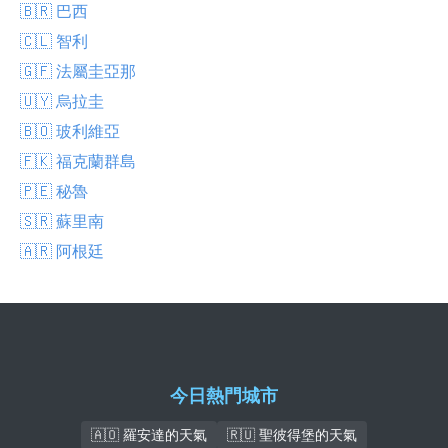
🇧🇷 巴西
🇨🇱 智利
🇬🇫 法屬圭亞那
🇺🇾 烏拉圭
🇧🇴 玻利維亞
🇫🇰 福克蘭群島
🇵🇪 秘魯
🇸🇷 蘇里南
🇦🇷 阿根廷
今日熱門城市
🇦🇴 羅安達的天氣
🇷🇺 聖彼得堡的天氣