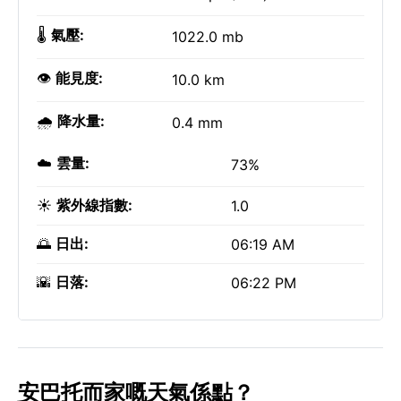
🌡️
氣壓:
1022.0 mb
👁️
能見度:
10.0 km
🌧️
降水量:
0.4 mm
☁️
雲量:
73%
☀️
紫外線指數:
1.0
🌅
日出:
06:19 AM
🌇
日落:
06:22 PM
安巴托而家嘅天氣係點？