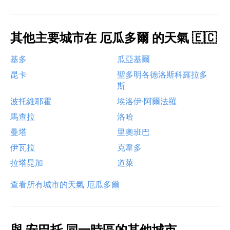
其他主要城市在 厄瓜多爾 的天氣 🇪🇨
基多
瓜亞基爾
昆卡
聖多明各德洛斯科羅拉多
斯
波托維耶霍
埃洛伊·阿爾法羅
馬查拉
洛哈
曼塔
里奧班巴
伊瓦拉
克韋多
拉塔昆加
道萊
查看所有城市的天氣 厄瓜多爾
與 安巴托 同一時區的其他城市