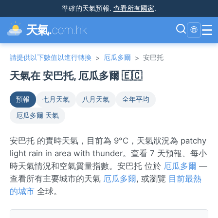
準確的天氣預報
.
查看所有國家
.
☰
天氣.
com.hk
🌐
請提供以下數值以進行轉換
厄瓜多爾
安巴托
>
>
天氣在 安巴托, 厄瓜多爾 🇪🇨
預報
七月天氣
八月天氣
全年平均
厄瓜多爾 天氣
安巴托 的實時天氣，目前為 9°C，天氣狀況為 patchy
light rain in area with thunder。查看 7 天預報、每小
時天氣情況和空氣質量指數。安巴托 位於
厄瓜多爾
—
查看所有主要城市的天氣
厄瓜多爾
, 或瀏覽
目前最熱
的城市
全球。