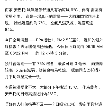
而家 安巴托 嘅氣溫係舒適又有啲涼嘅 9°C，伴有 雷區有
零星小雨。 這是一場真正的雷暴——大雨和閃電同時出
現。 體感溫度約為 7°C。 空氣又濕又凍，濕度高達
84%。
今日空氣清新——EPA指數1，PM2.5低至2。 溫和的紫外
線指數 1 表示曬傷風險極低。 今日日照時間由 06:19 AM
至 06:22 PM——約 12 小時 3 分鐘。
預計會落雨——有 75% 機會，最多可達 3 毫米。 雨勢應
該喺 15 左右減弱，隨後會轉為乾燥。 呢個同安巴托嘅7
月平均氣溫完全一致。
本週氣溫變化不大，大部分下午接近 13°C。 作為參考，
安巴托同日最高溫紀錄為18°C。
唔好俾人打個措手不及——今日喺安巴托，帶定雨具好過