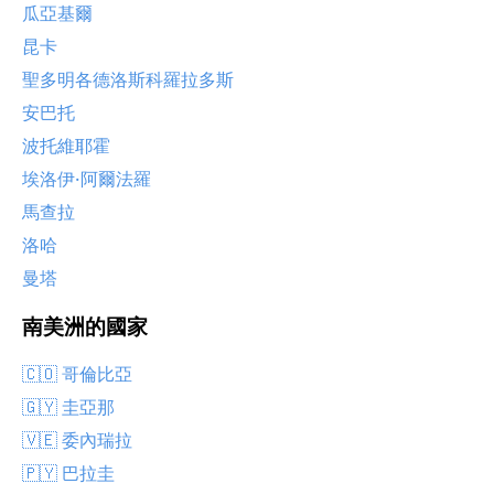
瓜亞基爾
昆卡
聖多明各德洛斯科羅拉多斯
安巴托
波托維耶霍
埃洛伊·阿爾法羅
馬查拉
洛哈
曼塔
南美洲的國家
🇨🇴 哥倫比亞
🇬🇾 圭亞那
🇻🇪 委內瑞拉
🇵🇾 巴拉圭