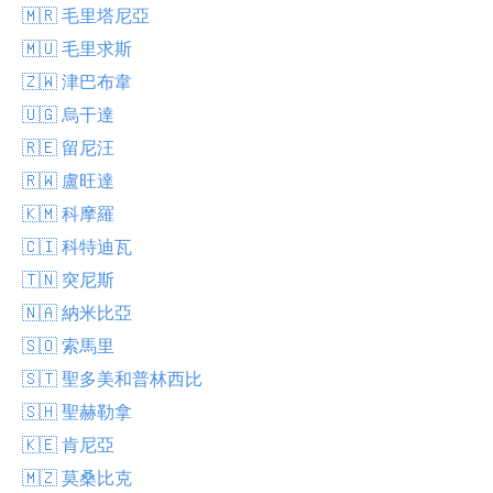
🇲🇷 毛里塔尼亞
🇲🇺 毛里求斯
🇿🇼 津巴布韋
🇺🇬 烏干達
🇷🇪 留尼汪
🇷🇼 盧旺達
🇰🇲 科摩羅
🇨🇮 科特迪瓦
🇹🇳 突尼斯
🇳🇦 納米比亞
🇸🇴 索馬里
🇸🇹 聖多美和普林西比
🇸🇭 聖赫勒拿
🇰🇪 肯尼亞
🇲🇿 莫桑比克