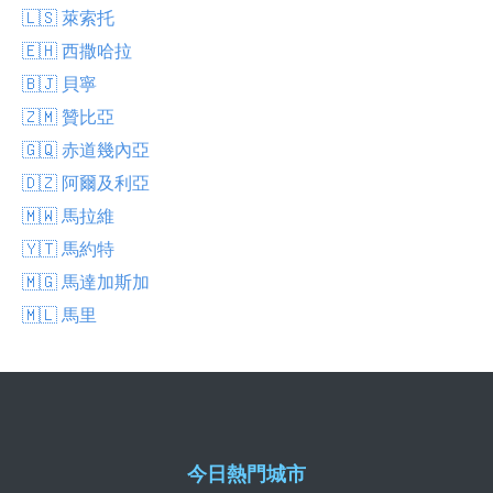
🇱🇸 萊索托
🇪🇭 西撒哈拉
🇧🇯 貝寧
🇿🇲 贊比亞
🇬🇶 赤道幾內亞
🇩🇿 阿爾及利亞
🇲🇼 馬拉維
🇾🇹 馬約特
🇲🇬 馬達加斯加
🇲🇱 馬里
今日熱門城市