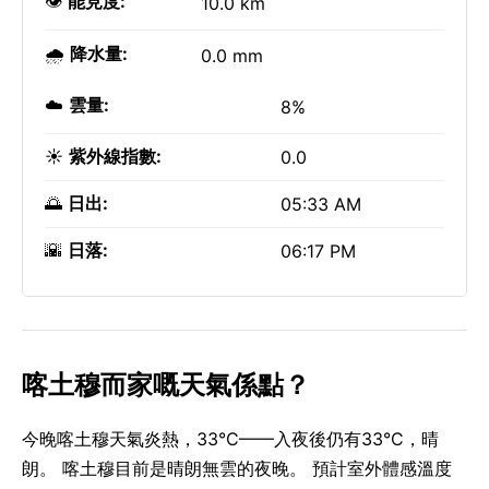
👁️
能見度:
10.0 km
🌧️
降水量:
0.0 mm
☁️
雲量:
8%
☀️
紫外線指數:
0.0
🌅
日出:
05:33 AM
🌇
日落:
06:17 PM
喀土穆而家嘅天氣係點？
今晚喀土穆天氣炎熱，33°C——入夜後仍有33°C，晴
朗。 喀土穆目前是晴朗無雲的夜晚。 預計室外體感溫度