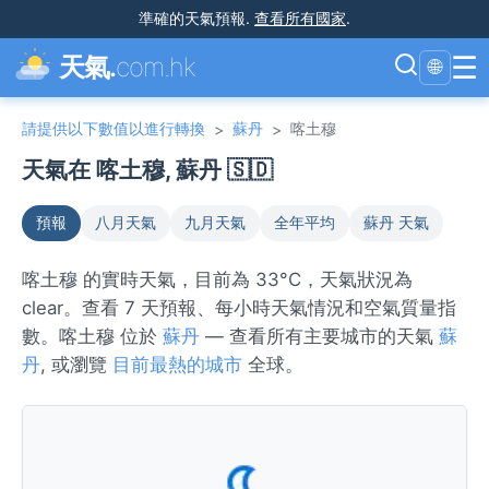
準確的天氣預報
.
查看所有國家
.
☰
天氣.
com.hk
🌐
請提供以下數值以進行轉換
蘇丹
喀土穆
>
>
天氣在 喀土穆, 蘇丹 🇸🇩
預報
八月天氣
九月天氣
全年平均
蘇丹 天氣
喀土穆 的實時天氣，目前為 33°C，天氣狀況為
clear。查看 7 天預報、每小時天氣情況和空氣質量指
數。喀土穆 位於
蘇丹
— 查看所有主要城市的天氣
蘇
丹
, 或瀏覽
目前最熱的城市
全球。