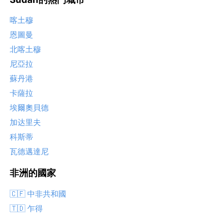
喀土穆
恩圖曼
北喀土穆
尼亞拉
蘇丹港
卡薩拉
埃爾奧貝德
加达里夫
科斯蒂
瓦德邁達尼
非洲的國家
🇨🇫 中非共和國
🇹🇩 乍得