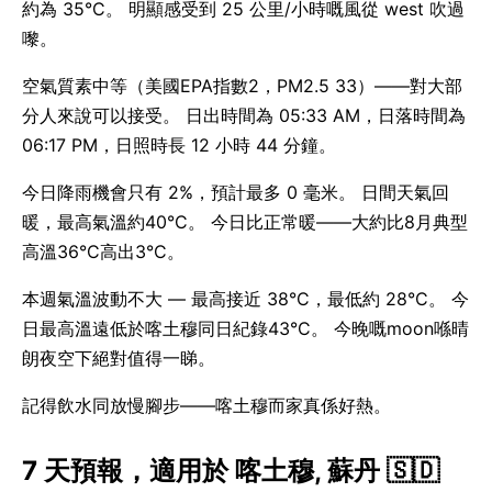
約為 35°C。 明顯感受到 25 公里/小時嘅風從 west 吹過
嚟。
空氣質素中等（美國EPA指數2，PM2.5 33）——對大部
分人來說可以接受。 日出時間為 05:33 AM，日落時間為
06:17 PM，日照時長 12 小時 44 分鐘。
今日降雨機會只有 2%，預計最多 0 毫米。 日間天氣回
暖，最高氣溫約40°C。 今日比正常暖——大約比8月典型
高溫36°C高出3°C。
本週氣溫波動不大 — 最高接近 38°C，最低約 28°C。 今
日最高溫遠低於喀土穆同日紀錄43°C。 今晚嘅moon喺晴
朗夜空下絕對值得一睇。
記得飲水同放慢腳步——喀土穆而家真係好熱。
7 天預報，適用於 喀土穆, 蘇丹 🇸🇩