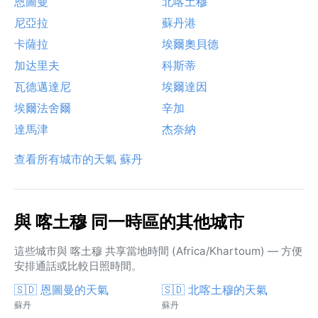
恩圖曼
北喀土穆
尼亞拉
蘇丹港
卡薩拉
埃爾奧貝德
加达里夫
科斯蒂
瓦德邁達尼
埃爾達因
埃爾法舍爾
辛加
達馬津
杰奈納
查看所有城市的天氣 蘇丹
與 喀土穆 同一時區的其他城市
這些城市與 喀土穆 共享當地時間 (Africa/Khartoum) — 方便
安排通話或比較日照時間。
🇸🇩 恩圖曼的天氣
🇸🇩 北喀土穆的天氣
蘇丹
蘇丹