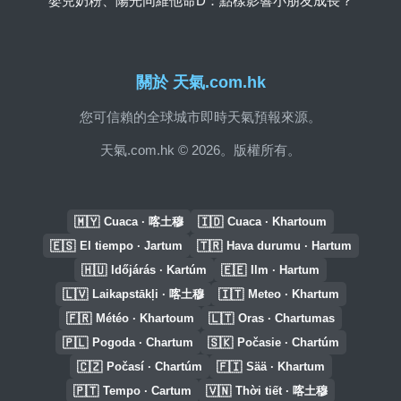
嬰兒奶粉、陽光同維他命D：點樣影響小朋友成長？
關於 天氣.com.hk
您可信賴的全球城市即時天氣預報來源。
天氣.com.hk © 2026。版權所有。
🇲🇾
🇮🇩
Cuaca · 喀土穆
Cuaca · Khartoum
🇪🇸
🇹🇷
El tiempo · Jartum
Hava durumu · Hartum
🇭🇺
🇪🇪
Időjárás · Kartúm
Ilm · Hartum
🇱🇻
🇮🇹
Laikapstākļi · 喀土穆
Meteo · Khartum
🇫🇷
🇱🇹
Météo · Khartoum
Oras · Chartumas
🇵🇱
🇸🇰
Pogoda · Chartum
Počasie · Chartúm
🇨🇿
🇫🇮
Počasí · Chartúm
Sää · Khartum
🇵🇹
🇻🇳
Tempo · Cartum
Thời tiết · 喀土穆