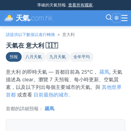
準確的天氣預報
.
查看所有國家
.
☰
天氣.
com.hk
🌐
請提供以下數值以進行轉換
>
意大利
天氣在 意大利 🇮🇹
預報
八月天氣
九月天氣
全年平均
意大利 的即時天氣 — 首都目前為 25°C，
羅馬
, 天氣
描述為 clear。瀏覽 7 天預報、每小時更新、空氣質
素，以及以下列出每個主要城市的天氣。與
其他世界
首都
或查看
目前最熱的城市
.
首都的詳細預報：
羅馬
.