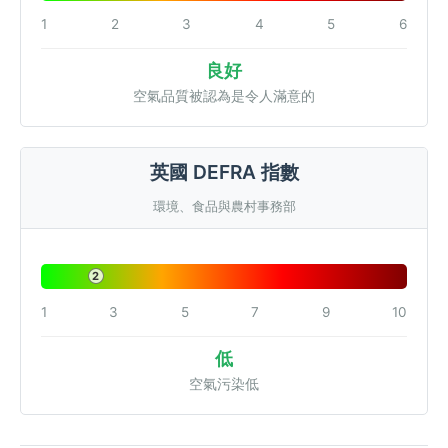
1
2
3
4
5
6
良好
空氣品質被認為是令人滿意的
英國 DEFRA 指數
環境、食品與農村事務部
2
1
3
5
7
9
10
低
空氣污染低