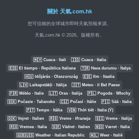
關於 天氣.com.hk
您可信賴的全球城市即時天氣預報來源。
天氣.com.hk © 2026。版權所有。
🇲🇾
🇮🇩
Cuaca · Itali
Cuaca · Italia
🇪🇸
🇹🇷
El tiempo · República Italiana
Hava durumu · İtalya
🇭🇺
🇪🇪
Időjárás · Olaszország
Ilm · Itaalia
🇱🇻
🇮🇹
Laikapstākļi · Itālija
Meteo · il Bel Paese
🇫🇷
🇱🇹
🇵🇱
Météo · Italie
Oras · Italija
Pogoda · Włochy
🇸🇰
🇨🇿
🇫🇮
Počasie · Taliansko
Počasí · Itálie
Sää · Italia
🇵🇹
🇻🇳
Tempo · Itália
Thời tiết · Italia (Ý)
🇩🇰
🇷🇸
🇸🇮
Vejret · Italien
Vreme · Италија
Vreme · Italija
🇷🇴
🇸🇪
🇳🇴
Vremea · Italia
Vädret · Italien
Været · Italia
🇬🇧🇺🇸
🇳🇱
Weather · Italian Republic
Weer · Italië