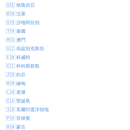
🇬🇪 格魯吉亞
🇧🇳 汶萊
🇸🇦 沙地阿拉伯
🇹🇭 泰國
🇲🇴 澳門
🇺🇿 烏茲別克斯坦
🇰🇼 科威特
🇨🇨 科科斯群島
🇯🇴 約旦
🇲🇲 緬甸
🇱🇦 老撾
🇨🇽 聖誕島
🇮🇴 英屬印度洋領地
🇵🇭 菲律賓
🇲🇳 蒙古