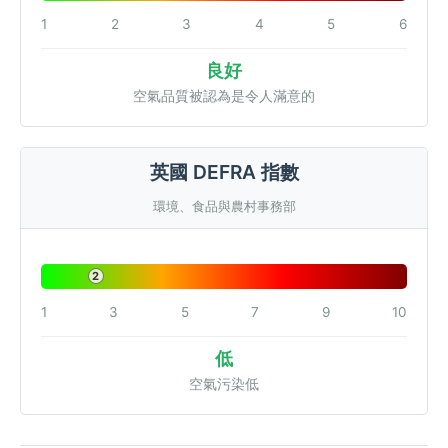
1
2
3
4
5
6
良好
空氣品質被認為是令人滿意的
英國 DEFRA 指數
環境、食品與農村事務部
2
1
3
5
7
9
10
低
空氣污染低