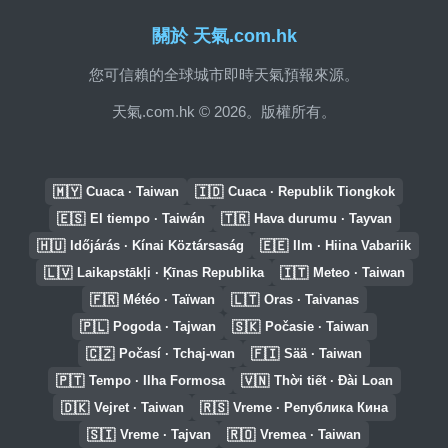
關於 天氣.com.hk
您可信賴的全球城市即時天氣預報來源。
天氣.com.hk © 2026。版權所有。
🇲🇾
🇮🇩
Cuaca · Taiwan
Cuaca · Republik Tiongkok
🇪🇸
🇹🇷
El tiempo · Taiwán
Hava durumu · Tayvan
🇭🇺
🇪🇪
Időjárás · Kínai Köztársaság
Ilm · Hiina Vabariik
🇱🇻
🇮🇹
Laikapstākļi · Ķīnas Republika
Meteo · Taiwan
🇫🇷
🇱🇹
Météo · Taïwan
Oras · Taivanas
🇵🇱
🇸🇰
Pogoda · Tajwan
Počasie · Taiwan
🇨🇿
🇫🇮
Počasí · Tchaj-wan
Sää · Taiwan
🇵🇹
🇻🇳
Tempo · Ilha Formosa
Thời tiết · Đài Loan
🇩🇰
🇷🇸
Vejret · Taiwan
Vreme · Република Кина
🇸🇮
🇷🇴
Vreme · Tajvan
Vremea · Taiwan