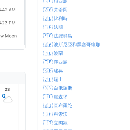
🇬🇬 根西島
🇻🇦 梵蒂岡
5:42 AM
05:43 AM
🇧🇪 比利時
8:23 PM
08:21 PM
🇫🇷 法國
🇫🇴 法羅群島
ew Moon
New Moon
🇧🇦 波斯尼亞和黑塞哥維那
🇵🇱 波蘭
🇯🇪 澤西島
🇸🇪 瑞典
🇨🇭 瑞士
🇧🇾 白俄羅斯
23
1
2
3
4
🇱🇺 盧森堡
🇬🇮 直布羅陀
🇽🇰 科索沃
🇱🇹 立陶宛