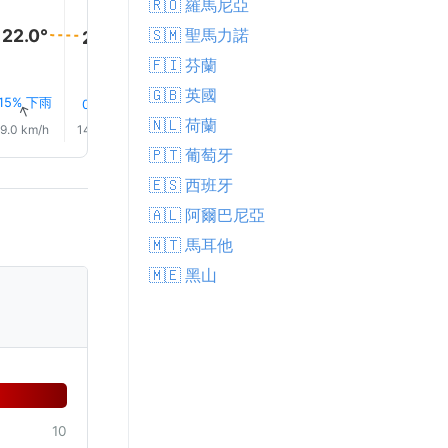
🇷🇴 羅馬尼亞
22.0°
🇸🇲 聖馬力諾
22.0°
21.0°
20.0°
19.0°
19.0°
🇫🇮 芬蘭
🇬🇧 英國
15% 下雨
24% 下雨
16% 下雨
17% 下雨
15% 下
0.0 mm
↑
↑
↑
↑
↑
↑
🇳🇱 荷蘭
9.0 km/h
14.0 km/h
18.0 km/h
18.0 km/h
17.0 km/h
18.0 km/
🇵🇹 葡萄牙
🇪🇸 西班牙
🇦🇱 阿爾巴尼亞
🇲🇹 馬耳他
🇲🇪 黑山
10