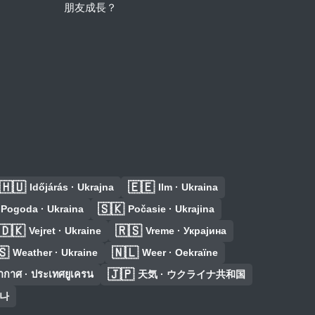
朋友成長？
🇭🇺
🇪🇪
Időjárás · Ukrajna
Ilm · Ukraina
🇸🇰
Pogoda · Ukraina
Počasie · Ukrajina
🇩🇰
🇷🇸
Vejret · Ukraine
Vreme · Украјина
🇸
🇳🇱
Weather · Ukraine
Weer · Oekraïne
🇯🇵
กาศ · ประเทศยูเครน
天気 · ウクライナ共和国
이나