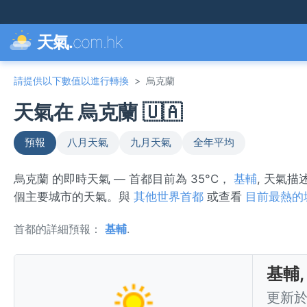
天氣.
com.hk
請提供以下數值以進行轉換
>
烏克蘭
天氣在 烏克蘭 🇺🇦
預報
八月天氣
九月天氣
全年平均
烏克蘭 的即時天氣 — 首都目前為 35°C，
基輔
, 天氣描
個主要城市的天氣。與
其他世界首都
或查看
目前最熱的
首都的詳細預報：
基輔
.
基輔,
更新於 