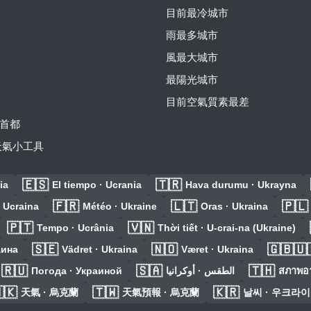
目前最冷城市
雨最多城市
風最大城市
最陽光城市
目前空氣質素最差
首都
費天氣小工具
🇪🇸
🇹🇷
ia
El tiempo · Ucrania
Hava durumu · Ukrayna
🇫🇷
🇱🇹
🇵🇱
 Ucraina
Météo · Ukraine
Oras · Ukraina
🇵🇹
🇻🇳
Tempo · Ucrânia
Thời tiết · U-crai-na (Ukraine)
🇸🇪
🇳🇴
🇬🇧🇺
аина
Vädret · Ukraina
Været · Ukraina
🇷🇺
🇸🇦
🇹🇭
Погода · Украиной
الطقس · أوكرانيا
สภาพอา
🇰
🇹🇼
🇰🇷
天氣 · 烏克蘭
天氣預報 · 烏克蘭
날씨 · 우크라