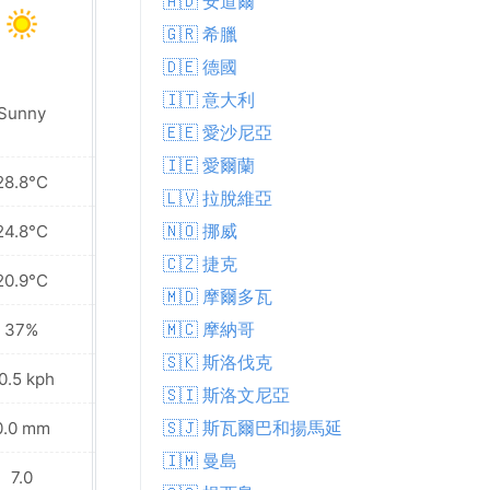
🇦🇩 安道爾
🇬🇷 希臘
🇩🇪 德國
🇮🇹 意大利
Sunny
Sunny
🇪🇪 愛沙尼亞
🇮🇪 愛爾蘭
28.8°C
26.5°C
🇱🇻 拉脫維亞
🇳🇴 挪威
24.8°C
21.8°C
🇨🇿 捷克
20.9°C
16.3°C
🇲🇩 摩爾多瓦
🇲🇨 摩納哥
37%
41%
🇸🇰 斯洛伐克
0.5 kph
14.0 kph
🇸🇮 斯洛文尼亞
🇸🇯 斯瓦爾巴和揚馬延
0.0 mm
0.0 mm
🇮🇲 曼島
7.0
7.0