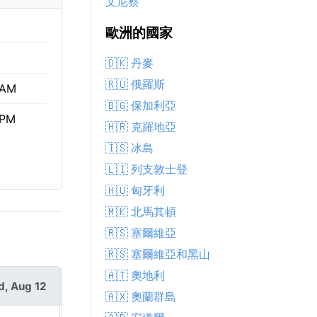
文尼察
歐洲的國家
🇩🇰 丹麥
🇷🇺 俄羅斯
 AM
🇧🇬 保加利亞
 PM
🇭🇷 克羅地亞
🇮🇸 冰島
🇱🇮 列支敦士登
🇭🇺 匈牙利
🇲🇰 北馬其頓
🇷🇸 塞爾維亞
🇷🇸 塞爾維亞和黑山
🇦🇹 奧地利
, Aug 12
Thu, Aug 13
🇦🇽 奧蘭群島