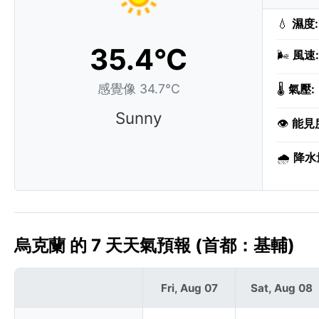
💧
濕度:
35.4°C
🌬️
風速:
感覺像 34.7°C
🌡️
氣壓:
Sunny
👁️
能見
🌧️
降水
烏克蘭 的 7 天天氣預報 (首都：基輔)
Fri, Aug 07
Sat, Aug 08