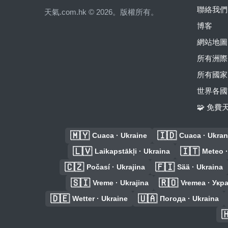
聯絡我們
天氣.com.hk © 2026。版權所有。
博客
網站地圖
所有洲際
所有國家
世界各國
🧩 免
🇲🇾
🇮🇩
Cuaca · Ukraine
Cuaca · Ukran
🇱🇻
🇮🇹
Laikapstākļi · Ukraina
Meteo ·
🇨🇿
🇫🇮
Počasí · Ukrajina
Sää · Ukraina
🇸🇮
🇷🇴
Vreme · Ukrajina
Vremea · Укр
🇩🇪
🇺🇦
Wetter · Ukraine
Погода · Ukraina
