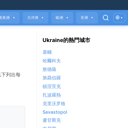
🌐
南美洲
大洋洲
歐洲
非洲
▾
▼
▼
▼
▼
Ukraine的熱門城市
基輔
哈爾科夫
敖德薩
以下列出每
第聶伯羅
頓涅茨克
扎波羅熱
克里沃罗格
Sevastopol
盧甘斯克