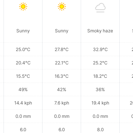
Sunny
Sunny
Smoky haze
25.0°C
27.8°C
32.9°C
20.4°C
22.1°C
25.2°C
15.5°C
16.3°C
18.2°C
49%
42%
36%
14.4 kph
7.6 kph
19.4 kph
2
0.0 mm
0.0 mm
0.0 mm
6.0
6.0
8.0