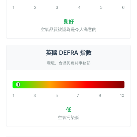
1
2
3
4
5
6
良好
空氣品質被認為是令人滿意的
英國 DEFRA 指數
環境、食品與農村事務部
1
1
3
5
7
9
10
低
空氣污染低