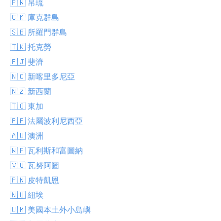
🇵🇼 帛琉
🇨🇰 庫克群島
🇸🇧 所羅門群島
🇹🇰 托克勞
🇫🇯 斐濟
🇳🇨 新喀里多尼亞
🇳🇿 新西蘭
🇹🇴 東加
🇵🇫 法屬波利尼西亞
🇦🇺 澳洲
🇼🇫 瓦利斯和富圖納
🇻🇺 瓦努阿圖
🇵🇳 皮特凱恩
🇳🇺 紐埃
🇺🇲 美國本土外小島嶼