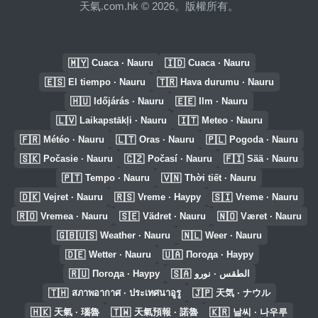
天氣.com.hk © 2026。版權所有。
🇲🇾
🇮🇩
Cuaca · Nauru
Cuaca · Nauru
🇪🇸
🇹🇷
El tiempo · Nauru
Hava durumu · Nauru
🇭🇺
🇪🇪
Időjárás · Nauru
Ilm · Nauru
🇱🇻
🇮🇹
Laikapstākļi · Nauru
Meteo · Nauru
🇫🇷
🇱🇹
🇵🇱
Météo · Nauru
Oras · Nauru
Pogoda · Nauru
🇸🇰
🇨🇿
🇫🇮
Počasie · Nauru
Počasí · Nauru
Sää · Nauru
🇵🇹
🇻🇳
Tempo · Nauru
Thời tiết · Nauru
🇩🇰
🇷🇸
🇸🇮
Vejret · Nauru
Vreme · Науру
Vreme · Nauru
🇷🇴
🇸🇪
🇳🇴
Vremea · Nauru
Vädret · Nauru
Været · Nauru
🇬🇧🇺🇸
🇳🇱
Weather · Nauru
Weer · Nauru
🇩🇪
🇺🇦
Wetter · Nauru
Погода · Науру
🇷🇺
🇸🇦
Погода · Науру
الطقس · نورو
🇹🇭
🇯🇵
สภาพอากาศ · ประเทศนาอูรู
天気 · ナウル
🇭🇰
🇹🇼
🇰🇷
天氣 · 瑙魯
天氣預報 · 諾魯
날씨 · 나우루