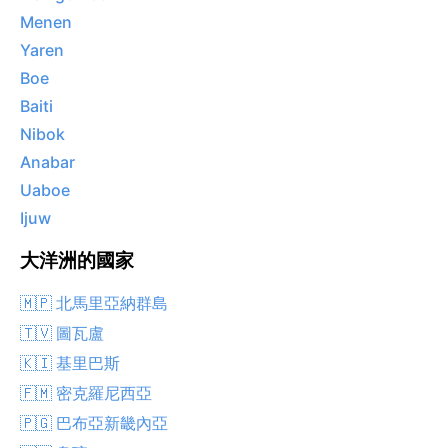
Menen
Yaren
Boe
Baiti
Nibok
Anabar
Uaboe
Ijuw
大洋洲的國家
🇲🇵 北馬里亞納群島
🇹🇻 圖瓦盧
🇰🇮 基里巴斯
🇫🇲 密克羅尼西亞
🇵🇬 巴布亞新畿內亞