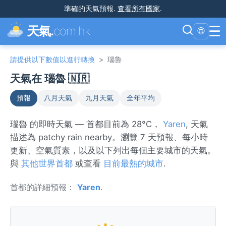
準確的天氣預報
.
查看所有國家
.
☰
天氣.
com.hk
🌐
請提供以下數值以進行轉換
>
瑙魯
天氣在 瑙魯 🇳🇷
預報
八月天氣
九月天氣
全年平均
瑙魯 的即時天氣 — 首都目前為 28°C，
Yaren
, 天氣
描述為 patchy rain nearby。瀏覽 7 天預報、每小時
更新、空氣質素，以及以下列出每個主要城市的天氣。
與
其他世界首都
或查看
目前最熱的城市
.
首都的詳細預報：
Yaren
.