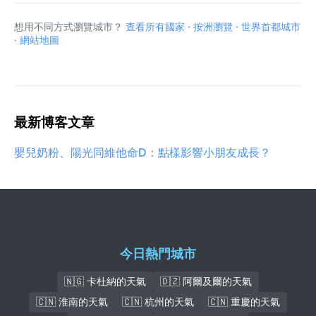
想用不同方式瀏覽城市？
查看所有國家
·
按洲瀏覽
·
世界首都城市
·
網站地圖
最新博客文章
嬰兒奶粉、陽光同維他命D：點樣影響小朋友成長？
今日熱門城市
🇳🇬 卡杜納的天氣
🇩🇿 阿爾及爾的天氣
🇨🇳 淮南的天氣
🇨🇳 杭州的天氣
🇨🇳 重慶的天氣