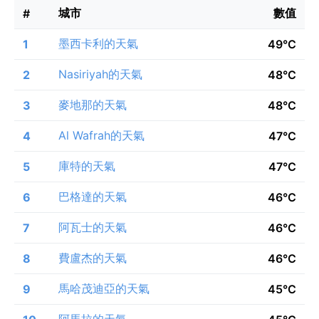
城市
數值
#
墨西卡利的天氣
1
49°C
Nasiriyah的天氣
2
48°C
麥地那的天氣
3
48°C
Al Wafrah的天氣
4
47°C
庫特的天氣
5
47°C
巴格達的天氣
6
46°C
阿瓦士的天氣
7
46°C
費盧杰的天氣
8
46°C
馬哈茂迪亞的天氣
9
45°C
阿馬拉的天氣