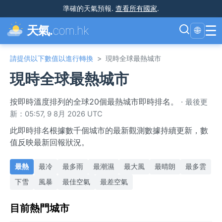
準確的天氣預報
.
查看所有國家
.
☰
天氣.
com.hk
🌐
請提供以下數值以進行轉換
>
現時全球最熱城市
現時全球最熱城市
按即時溫度排列的全球20個最熱城市即時排名。
·
最後更
新：05:57, 9 8月 2026 UTC
此即時排名根據數千個城市的最新觀測數據持續更新，數
值反映最新回報狀況。
最熱
最冷
最多雨
最潮濕
最大風
最晴朗
最多雲
下雪
風暴
最佳空氣
最差空氣
目前熱門城市