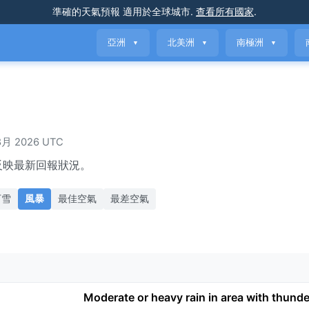
準確的天氣預報
適用於全球城市
.
查看所有國家
.
亞洲
北美洲
南極洲
▼
▼
▼
月 2026 UTC
反映最新回報狀況。
下雪
風暴
最佳空氣
最差空氣
Moderate or heavy rain in area with thund