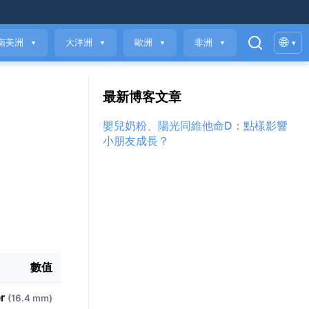
🌐
南美洲
大洋洲
歐洲
非洲
▾
▼
▼
▼
▼
最新博客文章
嬰兒奶粉、陽光同維他命D：點樣影響
小朋友成長？
數值
er
(16.4 mm)