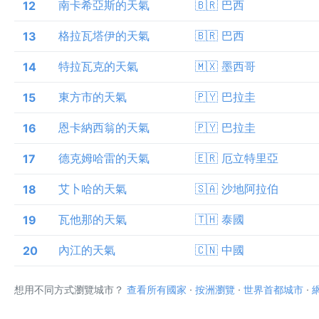
南卡希亞斯的天氣
🇧🇷 巴西
12
格拉瓦塔伊的天氣
🇧🇷 巴西
13
特拉瓦克的天氣
🇲🇽 墨西哥
14
東方市的天氣
🇵🇾 巴拉圭
15
恩卡納西翁的天氣
🇵🇾 巴拉圭
16
德克姆哈雷的天氣
🇪🇷 厄立特里亞
17
艾卜哈的天氣
🇸🇦 沙地阿拉伯
18
瓦他那的天氣
🇹🇭 泰國
19
內江的天氣
🇨🇳 中國
20
想用不同方式瀏覽城市？
查看所有國家
·
按洲瀏覽
·
世界首都城市
·