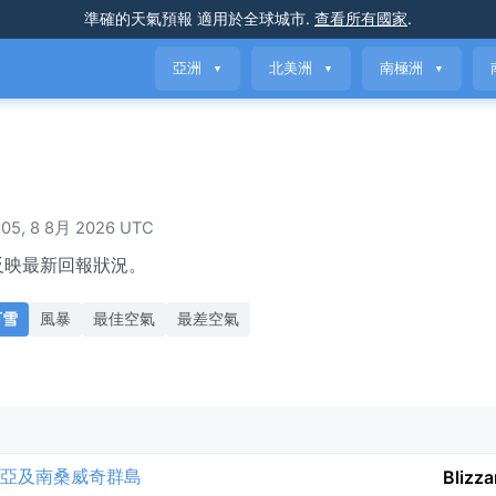
準確的天氣預報
適用於全球城市
.
查看所有國家
.
亞洲
北美洲
南極洲
▼
▼
▼
, 8 8月 2026 UTC
反映最新回報狀況。
下雪
風暴
最佳空氣
最差空氣
佐治亞及南桑威奇群島
Blizz