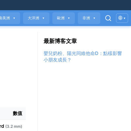
🌐
南美洲
大洋洲
歐洲
非洲
▾
▼
▼
▼
▼
最新博客文章
嬰兒奶粉、陽光同維他命D：點樣影響
小朋友成長？
數值
ard
(3.2 mm)