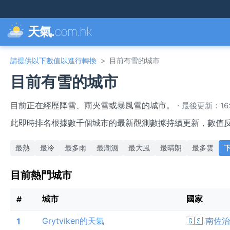
天氣.
com.hk
請提供以下數值以進行轉換
>
目前有雪的城市
目前有雪的城市
目前正在經歷降雪、雨夾雪或暴風雪的城市。
·
最後更新：16:05
此即時排名根據數千個城市的最新觀測數據持續更新，數值
最熱
最冷
最多雨
最潮濕
最大風
最晴朗
最多雲
目前熱門城市
城市
國家
#
Grytviken的天氣
🇬🇸 南
1