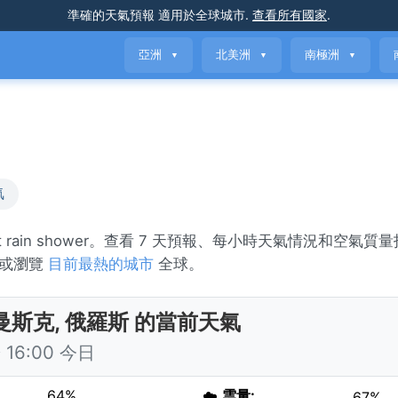
準確的天氣預報
適用於全球城市
.
查看所有國家
.
亞洲
北美洲
南極洲
▼
▼
▼
氣
t rain shower。查看 7 天預報、每小時天氣情況和空氣質
, 或瀏覽
目前最熱的城市
全球。
曼斯克, 俄羅斯 的當前天氣
16:00 今日
64%
☁️
雲量:
67%