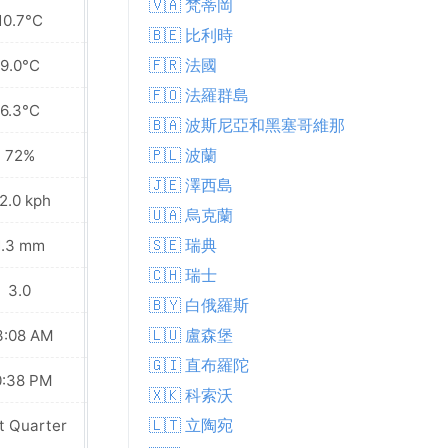
🇻🇦 梵蒂岡
10.7°C
10.9°C
🇧🇪 比利時
🇫🇷 法國
9.0°C
8.9°C
🇫🇴 法羅群島
6.3°C
7.0°C
🇧🇦 波斯尼亞和黑塞哥維那
🇵🇱 波蘭
72%
89%
🇯🇪 澤西島
2.0 kph
23.8 kph
🇺🇦 烏克蘭
🇸🇪 瑞典
1.3 mm
4.9 mm
🇨🇭 瑞士
3.0
3.0
🇧🇾 白俄羅斯
🇱🇺 盧森堡
3:08 AM
03:13 AM
🇬🇮 直布羅陀
0:38 PM
10:33 PM
🇽🇰 科索沃
🇱🇹 立陶宛
t Quarter
Last Quarter