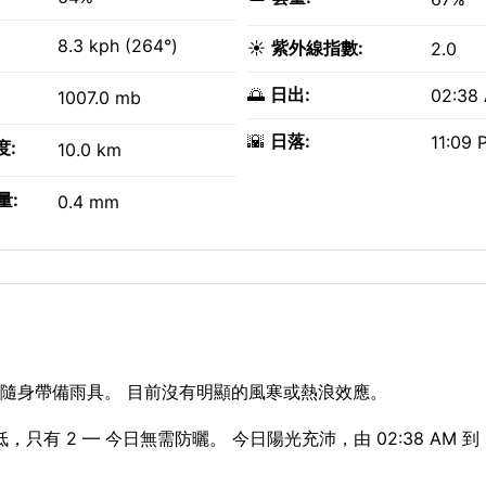
8.3 kph (264°)
☀️
紫外線指數:
2.0
🌅
日出:
02:38
1007.0 mb
🌇
日落:
11:09 
度:
10.0 km
量:
0.4 mm
得隨身帶備雨具。 目前沒有明顯的風寒或熱浪效應。
有 2 — 今日無需防曬。 今日陽光充沛，由 02:38 AM 到 11