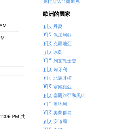
克拉斯諾亞爾斯克
歐洲的國家
 AM
🇩🇰 丹麥
🇧🇬 保加利亞
PM
🇭🇷 克羅地亞
🇮🇸 冰島
🇱🇮 列支敦士登
🇭🇺 匈牙利
🇲🇰 北馬其頓
🇷🇸 塞爾維亞
🇷🇸 塞爾維亞和黑山
🇦🇹 奧地利
🇦🇽 奧蘭群島
:09 PM 共
🇦🇩 安道爾