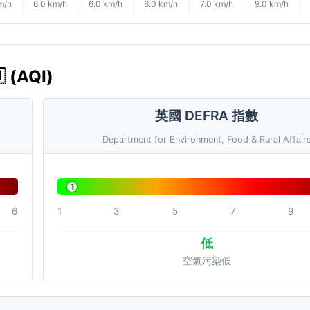
m/h
6.0 km/h
6.0 km/h
6.0 km/h
7.0 km/h
9.0 km/h
(AQI)
英國 DEFRA 指數
Department for Environment, Food & Rural Affair
1
6
1
3
5
7
9
低
空氣污染低