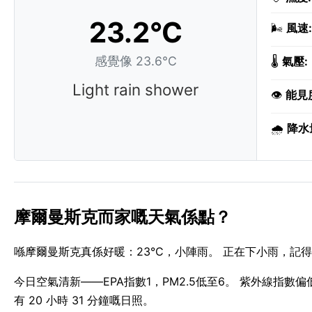
23.2°C
🌬️
風速:
感覺像 23.6°C
🌡️
氣壓:
Light rain shower
👁️
能見
🌧️
降水
摩爾曼斯克而家嘅天氣係點？
喺摩爾曼斯克真係好暖：23°C，小陣雨。 正在下小雨，記
今日空氣清新——EPA指數1，PM2.5低至6。 紫外線指數偏低，只
有 20 小時 31 分鐘嘅日照。