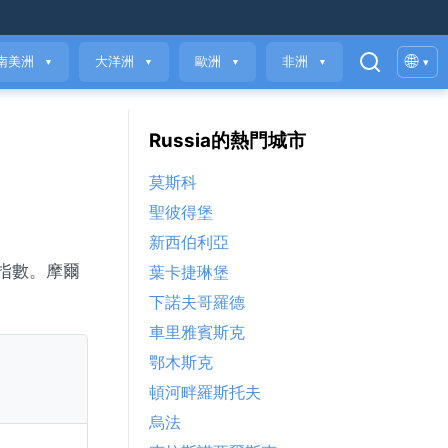
🌐
南美洲
大洋洲
歐洲
非洲
▾
▼
▼
▼
▼
Russia的熱門城市
莫斯科
聖彼得堡
新西伯利亞
量指數。摩爾
葉卡捷琳堡
下諾夫哥羅德
車里雅賓斯克
鄂木斯克
頓河畔羅斯托夫
烏法