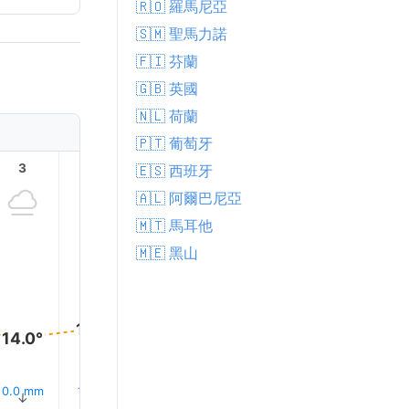
🇷🇴 羅馬尼亞
🇸🇲 聖馬力諾
🇫🇮 芬蘭
🇬🇧 英國
🇳🇱 荷蘭
🇵🇹 葡萄牙
3
4
5
6
7
8
🇪🇸 西班牙
🇦🇱 阿爾巴尼亞
🇲🇹 馬耳他
🇲🇪 黑山
16.0°
16.0°
16.0°
15.0°
15.0°
14.0°
33% 下
0.0 mm
1.1 mm
0.3 mm
2.0 mm
0.1 mm
↑
↑
↑
↑
↑
↑