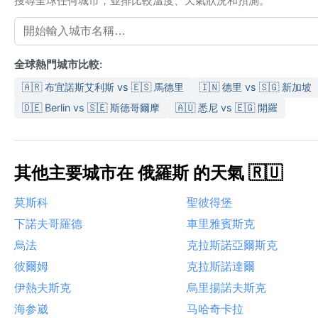
搜尋全球任何城市，並排比較溫度、天氣狀況和預測。
全球熱門城市比較:
🇦🇷 布宜諾斯艾利斯 vs 🇪🇸 馬德里
🇮🇳 德里 vs 🇸🇬 新加坡
🇩🇪 Berlin vs 🇸🇪 斯德哥爾摩
🇦🇺 悉尼 vs 🇪🇬 開羅
其他主要城市在 俄羅斯 的天氣 🇷🇺
莫斯科
聖彼得堡
下諾夫哥羅德
車里雅賓斯克
烏法
克拉斯諾亞爾斯克
彼爾姆
克拉斯諾達爾
伊熱夫斯克
烏里揚諾夫斯克
海参崴
马哈奇卡拉