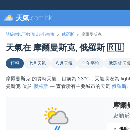
天氣.
com.hk
請提供以下數值以進行轉換
俄羅斯
摩爾曼斯克
>
>
天氣在 摩爾曼斯克, 俄羅斯 🇷🇺
預報
七月天氣
八月天氣
全年平均
俄羅斯 天
摩爾曼斯克 的實時天氣，目前為 23°C，天氣狀況為 ligh
曼斯克 位於
俄羅斯
— 查看所有主要城市的天氣
俄羅斯
摩爾
更新於 
💧
濕度: