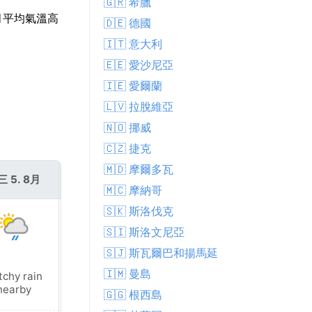
🇬🇷 希臘
月平均氣溫高
🇩🇪 德國
🇮🇹 意大利
🇪🇪 愛沙尼亞
🇮🇪 愛爾蘭
🇱🇻 拉脫維亞
🇳🇴 挪威
🇨🇿 捷克
🇲🇩 摩爾多瓦
三 5. 8月
週四 6. 8月
🇲🇨 摩納哥
🇸🇰 斯洛伐克
🇸🇮 斯洛文尼亞
🇸🇯 斯瓦爾巴和揚馬延
🇮🇲 曼島
tchy rain
Light rain
nearby
shower
🇬🇬 根西島