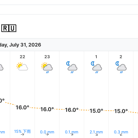
🇺
day, July 31, 2026
1
22
23
1
2
0°
16.0°
16.0°
16.0°
15.0°
15.0°
15% 下雨
 mm
0.0 mm
0.1 mm
2.1 mm
0.3 mm
↑
↑
↑
↑
↑
↑