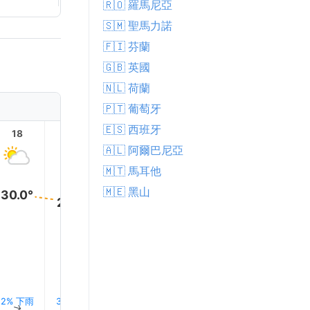
🇷🇴 羅馬尼亞
🇸🇲 聖馬力諾
🇫🇮 芬蘭
🇬🇧 英國
🇳🇱 荷蘭
🇵🇹 葡萄牙
🇪🇸 西班牙
18
19
20
21
22
23
🇦🇱 阿爾巴尼亞
🇲🇹 馬耳他
🇲🇪 黑山
30.0°
29.0°
27.0°
24.0°
22.0°
22.0°
2% 下雨
3% 下雨
4% 下雨
5% 下雨
7% 下雨
8% 下
↑
↑
↑
↑
↑
↑