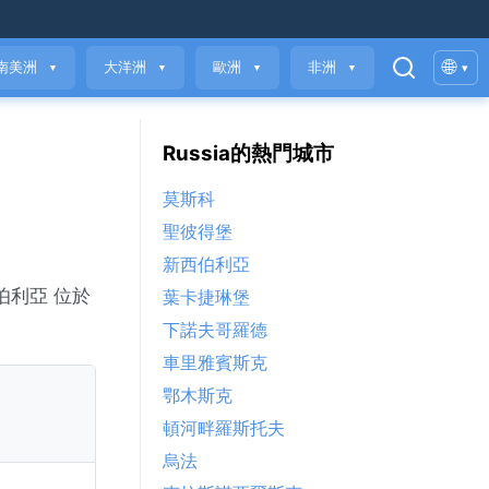
🌐
南美洲
大洋洲
歐洲
非洲
▾
▼
▼
▼
▼
Russia的熱門城市
莫斯科
聖彼得堡
新西伯利亞
伯利亞 位於
葉卡捷琳堡
下諾夫哥羅德
車里雅賓斯克
鄂木斯克
頓河畔羅斯托夫
烏法