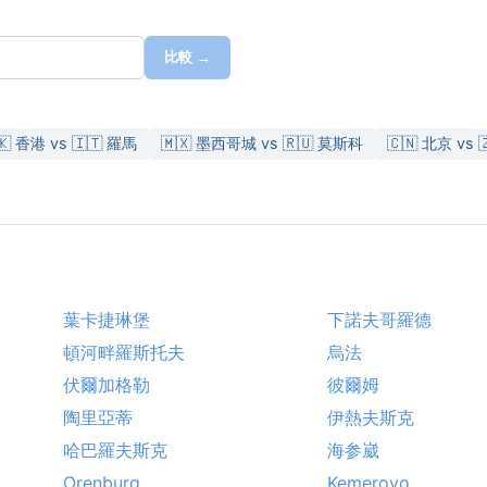
比較 →
🇰 香港 vs 🇮🇹 羅馬
🇲🇽 墨西哥城 vs 🇷🇺 莫斯科
🇨🇳 北京 vs 
葉卡捷琳堡
下諾夫哥羅德
頓河畔羅斯托夫
烏法
伏爾加格勒
彼爾姆
陶里亞蒂
伊熱夫斯克
哈巴羅夫斯克
海参崴
Orenburg
Kemerovo