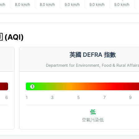
m/h
8.0 km/h
8.0 km/h
9.0 km/h
9.0 km/h
9.0 km/h
(AQI)
英國 DEFRA 指數
Department for Environment, Food & Rural Affair
1
6
1
3
5
7
9
低
空氣污染低