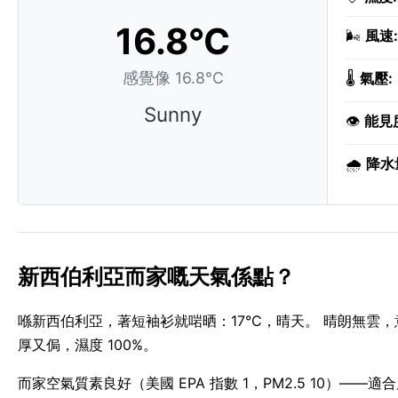
16.8°C
🌬️
風速:
感覺像 16.8°C
🌡️
氣壓:
Sunny
👁️
能見
🌧️
降水
新西伯利亞而家嘅天氣係點？
喺新西伯利亞，著短袖衫就啱晒：17°C，晴天。 晴朗無雲
厚又侷，濕度 100%。
而家空氣質素良好（美國 EPA 指數 1，PM2.5 10）——