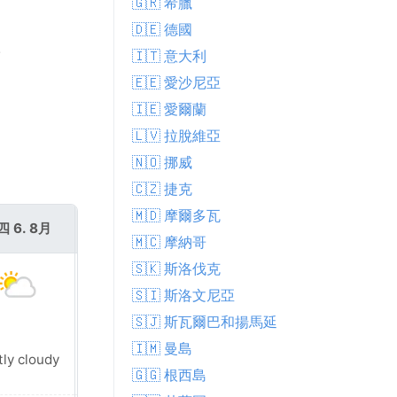
🇬🇷 希臘
🇩🇪 德國
。
🇮🇹 意大利
🇪🇪 愛沙尼亞
🇮🇪 愛爾蘭
🇱🇻 拉脫維亞
🇳🇴 挪威
🇨🇿 捷克
🇲🇩 摩爾多瓦
四 6. 8月
週五 7. 8月
🇲🇨 摩納哥
🇸🇰 斯洛伐克
🇸🇮 斯洛文尼亞
🇸🇯 斯瓦爾巴和揚馬延
🇮🇲 曼島
tly cloudy
Sunny
🇬🇬 根西島