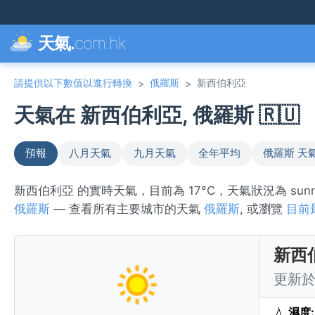
天氣.
com.hk
請提供以下數值以進行轉換
俄羅斯
新西伯利亞
>
>
天氣在 新西伯利亞, 俄羅斯 🇷🇺
預報
八月天氣
九月天氣
全年平均
俄羅斯 天
新西伯利亞 的實時天氣，目前為 17°C，天氣狀況為 su
俄羅斯
— 查看所有主要城市的天氣
俄羅斯
, 或瀏覽
目前
新西
更新於 
💧
濕度: