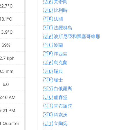
🇻🇦 梵蒂岡
22.7°C
24.3°C
🇧🇪 比利時
🇫🇷 法國
18.1°C
18.6°C
🇫🇴 法羅群島
13.9°C
14.0°C
🇧🇦 波斯尼亞和黑塞哥維那
🇵🇱 波蘭
69%
51%
🇯🇪 澤西島
2.7 kph
23.4 kph
🇺🇦 烏克蘭
🇸🇪 瑞典
0.5 mm
0.0 mm
🇨🇭 瑞士
6.0
6.0
🇧🇾 白俄羅斯
🇱🇺 盧森堡
5:46 AM
05:48 AM
🇬🇮 直布羅陀
9:21 PM
09:19 PM
🇽🇰 科索沃
Waning
🇱🇹 立陶宛
t Quarter
Crescent