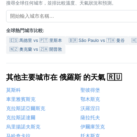
搜尋全球任何城市，並排比較溫度、天氣狀況和預測。
全球熱門城市比較:
🇪🇸 馬德里 vs 🇵🇹 里斯本
🇧🇷 São Paulo vs 🇹🇭 曼谷
🇭
🇳🇿 奧克蘭 vs 🇿🇦 開普敦
其他主要城市在 俄羅斯 的天氣 🇷🇺
莫斯科
聖彼得堡
車里雅賓斯克
鄂木斯克
克拉斯諾亞爾斯克
沃羅涅日
克拉斯諾達爾
薩拉托夫
烏里揚諾夫斯克
伊爾庫茨克
马哈奇卡拉
托木斯克