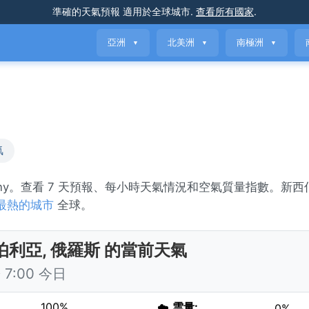
準確的天氣預報
適用於全球城市
.
查看所有國家
.
亞洲
北美洲
南極洲
▼
▼
▼
氣
nny。查看 7 天預報、每小時天氣情況和空氣質量指數。新西
最熱的城市
全球。
伯利亞, 俄羅斯 的當前天氣
7:00 今日
100%
☁️
雲量:
0%