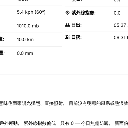
5.4 kph (60°)
☀️
紫外線指數:
0.0
🌅
日出:
05:37
1010.0 mb
🌇
日落:
09:31
度:
10.0 km
量:
0.0 mm
，意味住而家陽光猛烈、直接照射。 目前沒有明顯的風寒或熱浪效
適合戶外運動。 紫外線指數偏低，只有 0 — 今日無需防曬。 新西