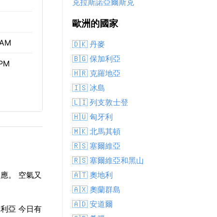
克拉斯諾亞爾斯克
歐洲的國家
 AM
🇩🇰 丹麥
🇧🇬 保加利亞
 PM
🇭🇷 克羅地亞
🇮🇸 冰島
🇱🇮 列支敦士登
🇭🇺 匈牙利
🇲🇰 北馬其頓
🇷🇸 塞爾維亞
🇷🇸 塞爾維亞和黑山
🇦🇹 奧地利
應。 空氣又
🇦🇽 奧蘭群島
🇦🇩 安道爾
伯利亞 今日有