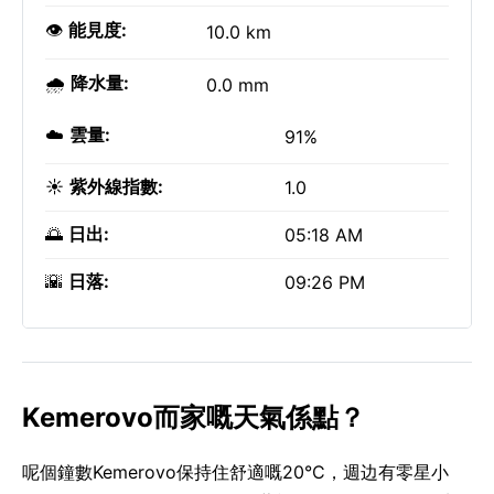
👁️
能見度:
10.0 km
🌧️
降水量:
0.0 mm
☁️
雲量:
91%
☀️
紫外線指數:
1.0
🌅
日出:
05:18 AM
🌇
日落:
09:26 PM
Kemerovo而家嘅天氣係點？
呢個鐘數Kemerovo保持住舒適嘅20°C，週边有零星小