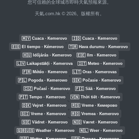
您可信賴的全球城市即時天氣預報來源。
天氣.com.hk © 2026。版權所有。
🇲🇾
🇮🇩
Cuaca · Kemerovo
Cuaca · Kemerovo
🇪🇸
🇹🇷
El tiempo · Kémerovo
Hava durumu · Kemerovo
🇭🇺
🇪🇪
Időjárás · Kemerovo
Ilm · Kemerovo
🇱🇻
🇮🇹
Laikapstākļi · Kemerova
Meteo · Kemerovo
🇫🇷
🇱🇹
Météo · Kemerovo
Oras · Kemerovas
🇵🇱
🇸🇰
Pogoda · Kemerowo
Počasie · Kemerovo
🇨🇿
🇫🇮
Počasí · Kemerovo
Sää · Kemerovo
🇵🇹
🇻🇳
Tempo · Kemerovo
Thời tiết · Kemerovo
🇩🇰
🇷🇸
Vejret · Kemerovo
Vreme · Кемерово
🇸🇮
🇷🇴
Vreme · Kemerovo
Vremea · Kemerovo
🇸🇪
🇳🇴
Vädret · Kemerovo
Været · Kemerovo
🇬🇧🇺🇸
🇳🇱
Weather · Kemerovo
Weer · Kemerovo
🇩🇪
🇺🇦
Wetter · Kemerowo
Погода · Кемерово