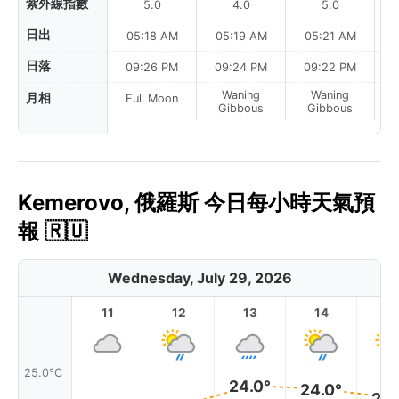
紫外線指數
5.0
4.0
5.0
日出
05:18 AM
05:19 AM
05:21 AM
0
日落
09:26 PM
09:24 PM
09:22 PM
Waning
Waning
月相
Full Moon
Gibbous
Gibbous
Kemerovo, 俄羅斯 今日每小時天氣預
報 🇷🇺
Wednesday, July 29, 2026
11
12
13
14
1
25.0°C
24.0°
24.0°
23.