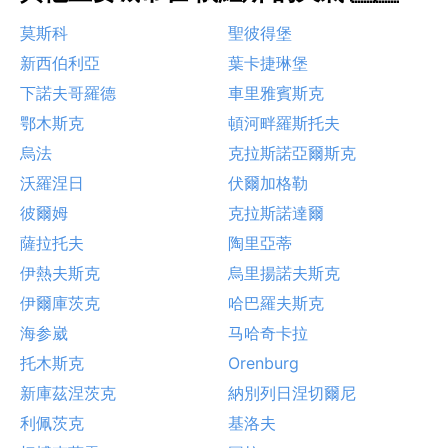
莫斯科
聖彼得堡
新西伯利亞
葉卡捷琳堡
下諾夫哥羅德
車里雅賓斯克
鄂木斯克
頓河畔羅斯托夫
烏法
克拉斯諾亞爾斯克
沃羅涅日
伏爾加格勒
彼爾姆
克拉斯諾達爾
薩拉托夫
陶里亞蒂
伊熱夫斯克
烏里揚諾夫斯克
伊爾庫茨克
哈巴羅夫斯克
海参崴
马哈奇卡拉
托木斯克
Orenburg
新庫茲涅茨克
納別列日涅切爾尼
利佩茨克
基洛夫