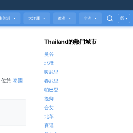
🌐
南美洲
大洋洲
歐洲
非洲
▾
▼
▼
▼
▼
Thailand的熱門城市
曼谷
北欖
暖武里
谷 位於
泰國
春武里
帕巴登
挽卿
合艾
北革
賽邁