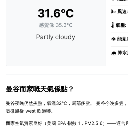
31.6°C
🌬️
風速:
感覺像 35.3°C
🌡️
氣壓:
Partly cloudy
👁️
能見
🌧️
降水
曼谷而家嘅天氣係點？
曼谷夜晚仍然炎熱，氣溫32°C，局部多雲。 曼谷今晚多雲，間
嘅微風從 west 吹過嚟。
而家空氣質素良好（美國 EPA 指數 1，PM2.5 6）——適