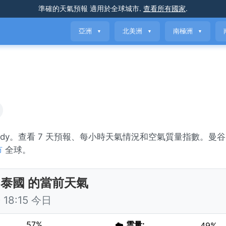
準確的天氣預報
適用於全球城市
.
查看所有國家
.
亞洲
北美洲
南極洲
▼
▼
▼
cloudy。查看 7 天預報、每小時天氣情況和空氣質量指數。曼
市
全球。
 泰國 的當前天氣
18:15 今日
57%
☁️
雲量:
49%