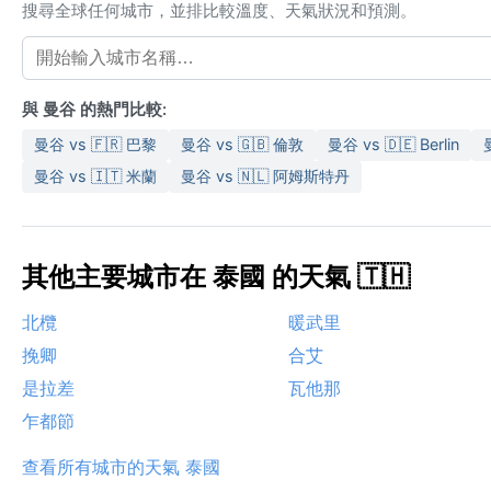
搜尋全球任何城市，並排比較溫度、天氣狀況和預測。
與 曼谷 的熱門比較:
曼谷 vs 🇫🇷 巴黎
曼谷 vs 🇬🇧 倫敦
曼谷 vs 🇩🇪 Berlin
曼谷 vs 🇮🇹 米蘭
曼谷 vs 🇳🇱 阿姆斯特丹
其他主要城市在 泰國 的天氣 🇹🇭
北欖
暖武里
挽卿
合艾
是拉差
瓦他那
乍都節
查看所有城市的天氣 泰國