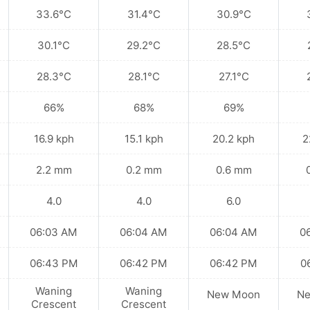
33.6°C
31.4°C
30.9°C
30.1°C
29.2°C
28.5°C
28.3°C
28.1°C
27.1°C
66%
68%
69%
16.9 kph
15.1 kph
20.2 kph
2
2.2 mm
0.2 mm
0.6 mm
4.0
4.0
6.0
06:03 AM
06:04 AM
06:04 AM
0
06:43 PM
06:42 PM
06:42 PM
0
Waning
Waning
New Moon
N
Crescent
Crescent