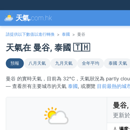
天氣.
com.hk
請提供以下數值以進行轉換
泰國
曼谷
>
>
天氣在 曼谷, 泰國 🇹🇭
預報
八月天氣
九月天氣
全年平均
泰國 天氣
曼谷 的實時天氣，目前為 32°C，天氣狀況為 partly 
— 查看所有主要城市的天氣
泰國
, 或瀏覽
目前最熱的城
曼谷,
更新於 
💧
濕度: