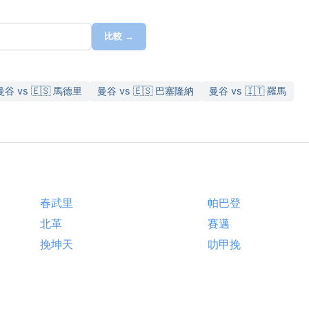
比較 →
曼谷 vs 🇪🇸 馬德里
曼谷 vs 🇪🇸 巴塞隆納
曼谷 vs 🇮🇹 羅馬
春武里
帕巴登
北革
賽邁
挽坤天
叻甲挽