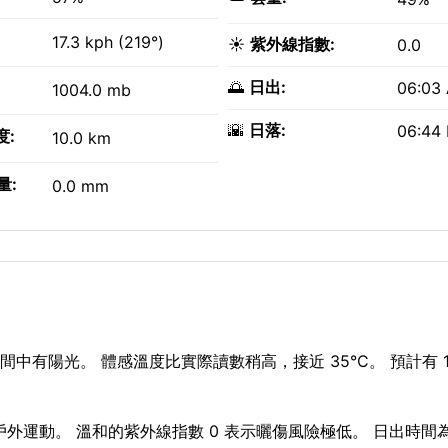
17.3 kph (219°)
☀️
紫外線指數:
0.0
🌅
日出:
06:03
1004.0 mb
🌇
日落:
06:44
度:
10.0 km
量:
0.0 mm
中有陽光。 體感溫度比實際讀數稍高，接近 35°C。 預計有 1
合戶外運動。 溫和的紫外線指數 0 表示曬傷風險極低。 日出時間為 