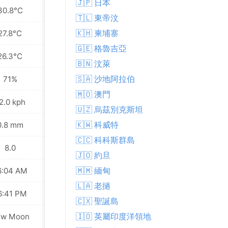
🇯🇵 日本
30.8°C
27.8°C
🇹🇱 東帝汶
🇰🇭 柬埔寨
27.8°C
26.9°C
🇬🇪 格魯吉亞
26.3°C
25.9°C
🇧🇳 汶萊
🇸🇦 沙地阿拉伯
71%
75%
🇲🇴 澳門
2.0 kph
17.6 kph
🇺🇿 烏茲別克斯坦
🇰🇼 科威特
0.8 mm
1.1 mm
🇨🇨 科科斯群島
8.0
7.0
🇯🇴 約旦
🇲🇲 緬甸
6:04 AM
06:04 AM
🇱🇦 老撾
6:41 PM
06:41 PM
🇨🇽 聖誕島
🇮🇴 英屬印度洋領地
ew Moon
New Moon