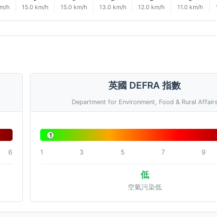
km/h
15.0 km/h
15.0 km/h
13.0 km/h
12.0 km/h
11.0 km/h
英國 DEFRA 指數
Department for Environment, Food & Rural Affair
1
6
1
3
5
7
9
低
空氣污染低