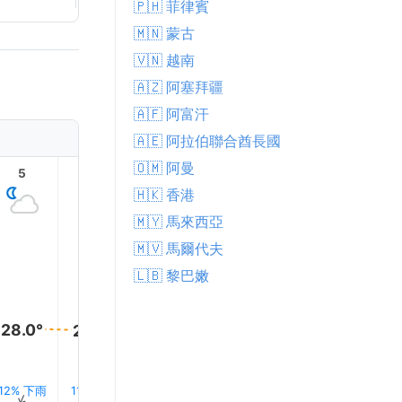
🇵🇭 菲律賓
🇲🇳 蒙古
🇻🇳 越南
🇦🇿 阿塞拜疆
🇦🇫 阿富汗
🇦🇪 阿拉伯聯合酋長國
🇴🇲 阿曼
5
6
7
8
9
10
🇭🇰 香港
🇲🇾 馬來西亞
🇲🇻 馬爾代夫
🇱🇧 黎巴嫩
32.0°
31.0°
29.0°
28.0°
28.0°
28.0°
12% 下雨
11% 下雨
11% 下雨
10% 下雨
8% 下雨
7% 下雨
↑
↑
↑
↑
↑
↑