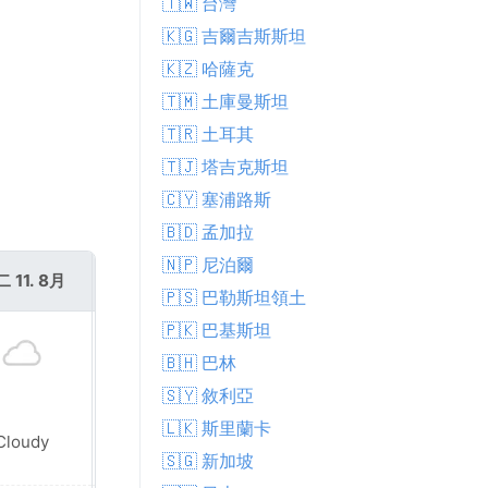
🇹🇼 台灣
🇰🇬 吉爾吉斯斯坦
🇰🇿 哈薩克
🇹🇲 土庫曼斯坦
🇹🇷 土耳其
🇹🇯 塔吉克斯坦
🇨🇾 塞浦路斯
🇧🇩 孟加拉
🇳🇵 尼泊爾
 11. 8月
週三 12. 8月
🇵🇸 巴勒斯坦領土
🇵🇰 巴基斯坦
🇧🇭 巴林
🇸🇾 敘利亞
🇱🇰 斯里蘭卡
Patchy rain
Cloudy
nearby
🇸🇬 新加坡