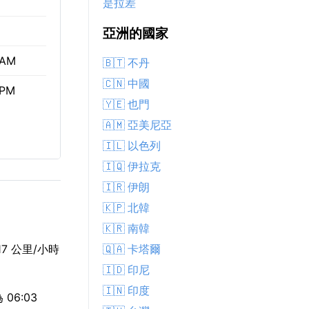
是拉差
亞洲的國家
 AM
🇧🇹 不丹
🇨🇳 中國
 PM
🇾🇪 也門
🇦🇲 亞美尼亞
🇮🇱 以色列
🇮🇶 伊拉克
🇮🇷 伊朗
🇰🇵 北韓
🇰🇷 南韓
🇶🇦 卡塔爾
7 公里/小時
🇮🇩 印尼
🇮🇳 印度
06:03