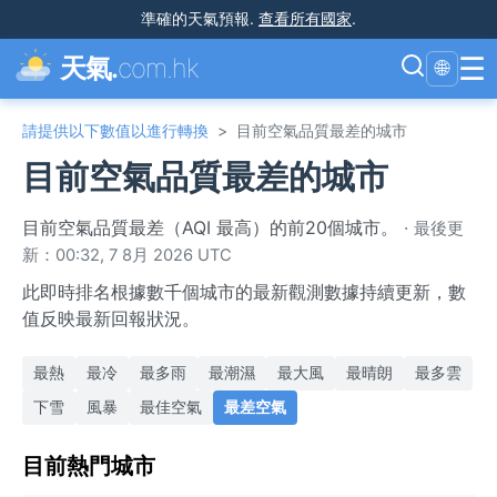
準確的天氣預報
.
查看所有國家
.
☰
天氣.
com.hk
🌐
請提供以下數值以進行轉換
>
目前空氣品質最差的城市
目前空氣品質最差的城市
目前空氣品質最差（AQI 最高）的前20個城市。
·
最後更
新：00:32, 7 8月 2026 UTC
此即時排名根據數千個城市的最新觀測數據持續更新，數
值反映最新回報狀況。
最熱
最冷
最多雨
最潮濕
最大風
最晴朗
最多雲
下雪
風暴
最佳空氣
最差空氣
目前熱門城市