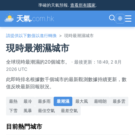
準確的天氣預報
.
查看所有國家
.
☰
天氣.
com.hk
🌐
請提供以下數值以進行轉換
>
現時最潮濕城市
現時最潮濕城市
全球現時最潮濕的20個城市。
·
最後更新：18:49, 2 8月
2026 UTC
此即時排名根據數千個城市的最新觀測數據持續更新，數
值反映最新回報狀況。
最熱
最冷
最多雨
最潮濕
最大風
最晴朗
最多雲
下雪
風暴
最佳空氣
最差空氣
目前熱門城市