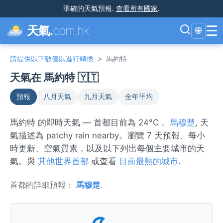
準確的天氣預報
.
查看所有國家
.
☰
天氣.
com.hk
🌐
請提供以下數值以進行轉換
>
馬約特
天氣在 馬約特 🇾🇹
預報
八月天氣
九月天氣
全年平均
馬約特 的即時天氣 — 首都目前為 24°C，
馬穆楚
, 天
氣描述為 patchy rain nearby。瀏覽 7 天預報、每小
時更新、空氣質素，以及以下列出每個主要城市的天
氣。與
其他世界首都
或查看
目前最熱的城市
.
首都的詳細預報：
馬穆楚
.