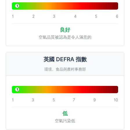
1
1
2
3
4
5
6
良好
空氣品質被認為是令人滿意的
英國 DEFRA 指數
環境、食品與農村事務部
1
1
3
5
7
9
10
低
空氣污染低