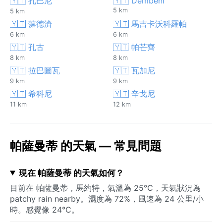
🇾🇹 孔巴尼
🇾🇹 Dembeni
5 km
5 km
🇾🇹 藻德濟
🇾🇹 馬吉卡沃科羅帕
6 km
6 km
🇾🇹 孔古
🇾🇹 帕芒齊
8 km
8 km
🇾🇹 拉巴圖瓦
🇾🇹 瓦加尼
9 km
9 km
🇾🇹 希科尼
🇾🇹 辛戈尼
11 km
12 km
帕薩曼蒂 的天氣 — 常見問題
現在 帕薩曼蒂 的天氣如何？
目前在 帕薩曼蒂，馬約特，氣溫為 25°C，天氣狀況為
patchy rain nearby。濕度為 72%，風速為 24 公里/小
時。感覺像 24°C。