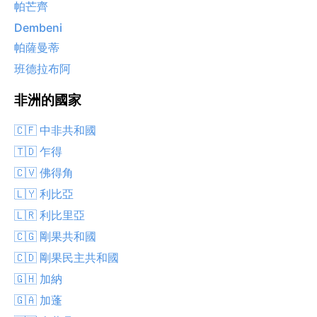
帕芒齊
Dembeni
帕薩曼蒂
班德拉布阿
非洲的國家
🇨🇫 中非共和國
🇹🇩 乍得
🇨🇻 佛得角
🇱🇾 利比亞
🇱🇷 利比里亞
🇨🇬 剛果共和國
🇨🇩 剛果民主共和國
🇬🇭 加納
🇬🇦 加蓬