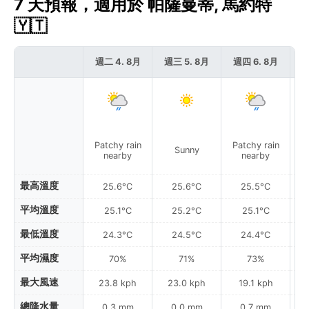
7 天預報，適用於 帕薩曼蒂, 馬約特
🇾🇹
週二 4. 8月
週三 5. 8月
週四 6. 8月
週
Patchy rain
Patchy rain
Sunny
nearby
nearby
最高溫度
25.6°C
25.6°C
25.5°C
平均溫度
25.1°C
25.2°C
25.1°C
最低溫度
24.3°C
24.5°C
24.4°C
平均濕度
70%
71%
73%
最大風速
23.8 kph
23.0 kph
19.1 kph
總降水量
0.3 mm
0.0 mm
0.7 mm