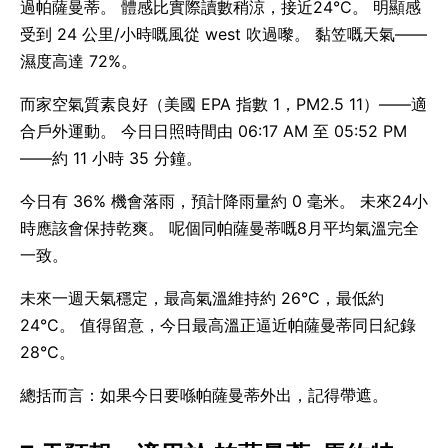
過帕薩曼蒂。 體感比實際讀數稍涼，接近24°C。 明顯感
受到 24 公里/小時嘅風從 west 吹過嚟。 黏笠嘅天氣——
濕度高達 72%。
而家空氣質素良好（美國 EPA 指數 1，PM2.5 11）——適
合戶外運動。 今日日照時間由 06:17 AM 至 05:52 PM
——約 11 小時 35 分鐘。
今日有 36% 機會落雨，預計降雨量約 0 毫米。 未來24小
時應該會保持乾爽。 呢個同帕薩曼蒂嘅8月平均氣溫完全
一致。
未來一週天氣穩定，最高氣溫維持約 26°C，最低約
24°C。 值得留意，今日最高溫正逼近帕薩曼蒂同日紀錄
28°C。
總括而言：如果今日要喺帕薩曼蒂外出，記得帶遮。