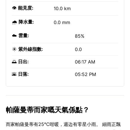
👁️
能見度:
10.0 km
🌧️
降水量:
0.0 mm
☁️
雲量:
85%
☀️
紫外線指數:
0.0
🌅
日出:
06:17 AM
🌇
日落:
05:52 PM
帕薩曼蒂而家嘅天氣係點？
而家帕薩曼蒂有25°C咁暖，週边有零星小雨。 細雨正飄