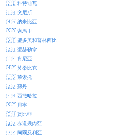
🇨🇮 科特迪瓦
🇹🇳 突尼斯
🇳🇦 納米比亞
🇸🇴 索馬里
🇸🇹 聖多美和普林西比
🇸🇭 聖赫勒拿
🇰🇪 肯尼亞
🇲🇿 莫桑比克
🇱🇸 萊索托
🇸🇩 蘇丹
🇪🇭 西撒哈拉
🇧🇯 貝寧
🇿🇲 贊比亞
🇬🇶 赤道幾內亞
🇩🇿 阿爾及利亞