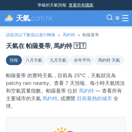
準確的天氣預報
.
查看所有國家
.
☰
天氣.
com.hk
🌐
請提供以下數值以進行轉換
馬約特
帕薩曼蒂
>
>
天氣在 帕薩曼蒂, 馬約特 🇾🇹
預報
八月天氣
九月天氣
全年平均
馬約特 天氣
帕薩曼蒂 的實時天氣，目前為 25°C，天氣狀況為
patchy rain nearby。查看 7 天預報、每小時天氣情況
和空氣質量指數。帕薩曼蒂 位於
馬約特
— 查看所有
主要城市的天氣
馬約特
, 或瀏覽
目前最熱的城市
全
球。