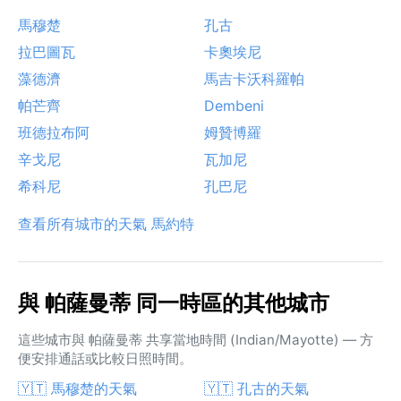
馬穆楚
孔古
拉巴圖瓦
卡奧埃尼
藻德濟
馬吉卡沃科羅帕
帕芒齊
Dembeni
班德拉布阿
姆贊博羅
辛戈尼
瓦加尼
希科尼
孔巴尼
查看所有城市的天氣 馬約特
與 帕薩曼蒂 同一時區的其他城市
這些城市與 帕薩曼蒂 共享當地時間 (Indian/Mayotte) — 方
便安排通話或比較日照時間。
🇾🇹 馬穆楚的天氣
🇾🇹 孔古的天氣