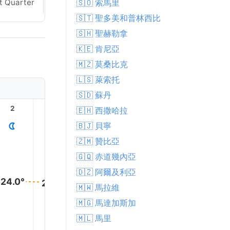
🇸🇴 索馬里
t Quarter
Last Quarter
🇸🇹 聖多美和普林西比
🇸🇭 聖赫勒拿
🇰🇪 肯尼亞
🇲🇿 莫桑比克
🇱🇸 萊索托
🇸🇩 蘇丹
2
3
4
5
6
7
🇪🇭 西撒哈拉
🇧🇯 貝寧
🇿🇲 贊比亞
🇬🇶 赤道幾內亞
🇩🇿 阿爾及利亞
24.0°
24.0°
24.0°
24.0°
24.0°
24.0°
🇲🇼 馬拉維
🇲🇬 馬達加斯加
🇲🇱 馬里