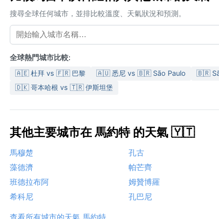
搜尋全球任何城市，並排比較溫度、天氣狀況和預測。
全球熱門城市比較:
🇦🇪 杜拜 vs 🇫🇷 巴黎
🇦🇺 悉尼 vs 🇧🇷 São Paulo
🇧🇷 
🇩🇰 哥本哈根 vs 🇹🇷 伊斯坦堡
其他主要城市在 馬約特 的天氣 🇾🇹
馬穆楚
孔古
藻德濟
帕芒齊
班德拉布阿
姆贊博羅
希科尼
孔巴尼
查看所有城市的天氣 馬約特