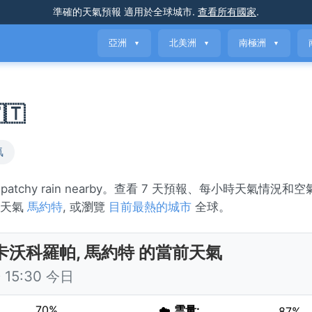
準確的天氣預報
適用於全球城市
.
查看所有國家
.
亞洲
北美洲
南極洲
▼
▼
▼
🇹
氣
chy rain nearby。查看 7 天預報、每小時天氣情況和
的天氣
馬約特
, 或瀏覽
目前最熱的城市
全球。
卡沃科羅帕, 馬約特 的當前天氣
15:30 今日
70%
☁️
雲量:
87%