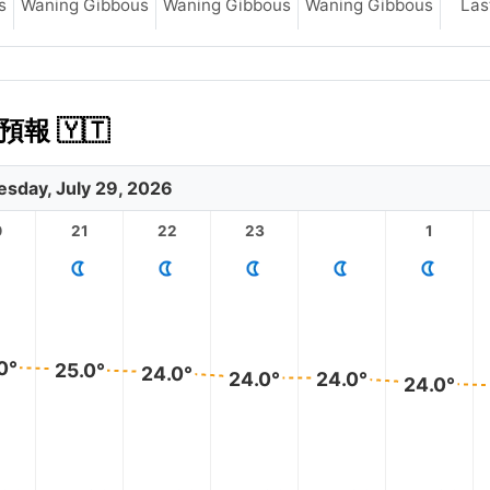
s
Waning Gibbous
Waning Gibbous
Waning Gibbous
Las
報 🇾🇹
sday, July 29, 2026
0
21
22
23
1
0°
25.0°
24.0°
24.0°
24.0°
24.0°