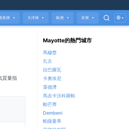
🌐
南美洲
大洋洲
歐洲
非洲
▾
▼
▼
▼
▼
Mayotte的熱門城市
馬穆楚
孔古
拉巴圖瓦
空氣質量指
卡奧埃尼
藻德濟
馬吉卡沃科羅帕
帕芒齊
Dembeni
帕薩曼蒂