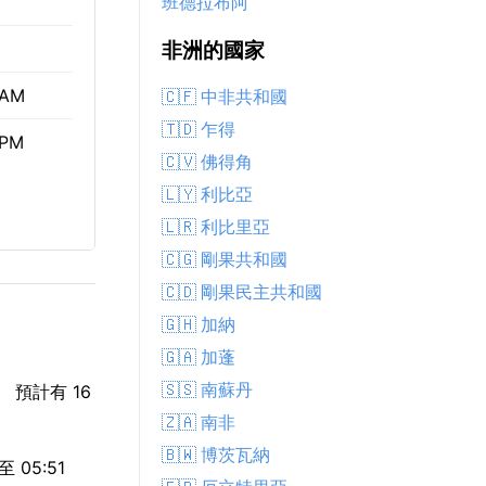
班德拉布阿
非洲的國家
 AM
🇨🇫 中非共和國
🇹🇩 乍得
 PM
🇨🇻 佛得角
🇱🇾 利比亞
🇱🇷 利比里亞
🇨🇬 剛果共和國
🇨🇩 剛果民主共和國
🇬🇭 加納
🇬🇦 加蓬
🇸🇸 南蘇丹
預計有 16
🇿🇦 南非
🇧🇼 博茨瓦納
05:51