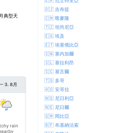
🇪🇷 厄立特里亞
🇩🇯 吉布提
7月典型天
🇨🇲 喀麥隆
🇹🇿 坦尚尼亞
🇪🇬 埃及
🇪🇹 埃塞俄比亞
🇸🇳 塞內加爾
🇸🇱 塞拉利昂
🇸🇨 塞舌爾
🇹🇬 多哥
一 3. 8月
週二 4. 8月
🇦🇴 安哥拉
🇳🇬 尼日利亞
🇳🇪 尼日爾
🇬🇲 岡比亞
🇧🇫 布基納法索
tchy rain
Sunny
nearby