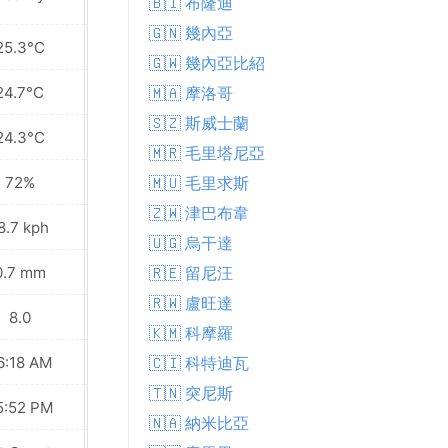
🇧🇮 布隆迪
🇬🇳 幾內亞
25.3°C
25.5°C
🇬🇼 幾內亞比紹
24.7°C
24.8°C
🇲🇦 摩洛哥
🇸🇿 斯威士蘭
24.3°C
24.2°C
🇲🇷 毛里塔尼亞
72%
72%
🇲🇺 毛里求斯
🇿🇼 津巴布韋
8.7 kph
22.0 kph
🇺🇬 烏干達
0.7 mm
0.0 mm
🇷🇪 留尼汪
🇷🇼 盧旺達
8.0
8.0
🇰🇲 科摩羅
6:18 AM
06:17 AM
🇨🇮 科特迪瓦
🇹🇳 突尼斯
5:52 PM
05:52 PM
🇳🇦 納米比亞