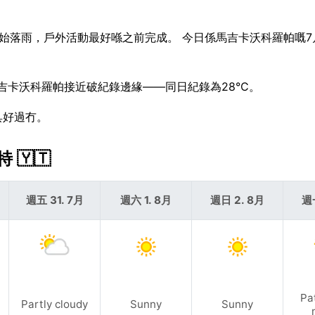
左右開始落雨，戶外活動最好喺之前完成。 今日係馬吉卡沃科羅帕嘅
令馬吉卡沃科羅帕接近破紀錄邊緣——同日紀錄為28°C。
具好過冇。
🇾🇹
週五 31. 7月
週六 1. 8月
週日 2. 8月
週
Pa
Partly cloudy
Sunny
Sunny