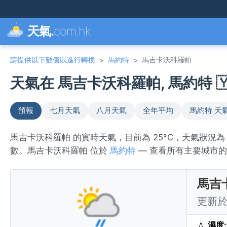
天氣.
com.hk
請提供以下數值以進行轉換
馬約特
馬吉卡沃科羅帕
>
>
天氣在 馬吉卡沃科羅帕, 馬約特 🇾
預報
七月天氣
八月天氣
全年平均
馬約特 天
馬吉卡沃科羅帕 的實時天氣，目前為 25°C，天氣狀況為 pat
數。馬吉卡沃科羅帕 位於
馬約特
— 查看所有主要城市
馬吉
更新於 
💧
濕度: