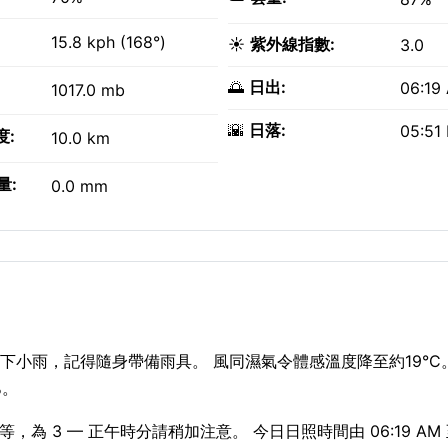
15.8 kph (168°)
☀️
紫外線指數:
3.0
🌅
日出:
06:19
1017.0 mb
🌇
日落:
05:51
度:
10.0 km
量:
0.0 mm
下小雨，記得隨身帶備雨具。 風同濕氣令體感溫度降至約19°C。 
%。
為 3 — 正午時分請稍加注意。 今日日照時間由 06:19 AM 至 