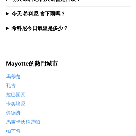
今天 希科尼 會下雨嗎？
希科尼今日氣溫是多少？
Mayotte的熱門城市
馬穆楚
孔古
拉巴圖瓦
卡奧埃尼
藻德濟
馬吉卡沃科羅帕
帕芒齊