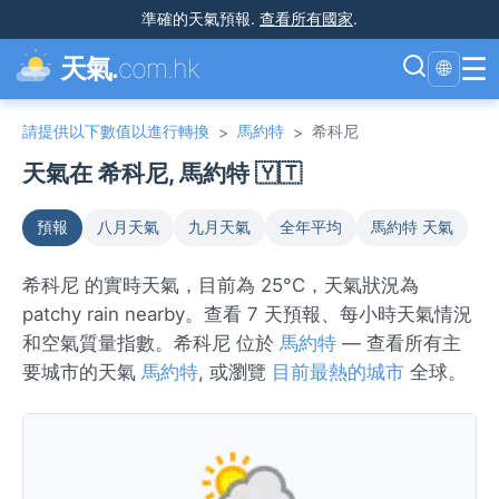
準確的天氣預報
.
查看所有國家
.
☰
天氣.
com.hk
🌐
請提供以下數值以進行轉換
馬約特
希科尼
>
>
天氣在 希科尼, 馬約特 🇾🇹
預報
八月天氣
九月天氣
全年平均
馬約特 天氣
希科尼 的實時天氣，目前為 25°C，天氣狀況為
patchy rain nearby。查看 7 天預報、每小時天氣情況
和空氣質量指數。希科尼 位於
馬約特
— 查看所有主
要城市的天氣
馬約特
, 或瀏覽
目前最熱的城市
全球。