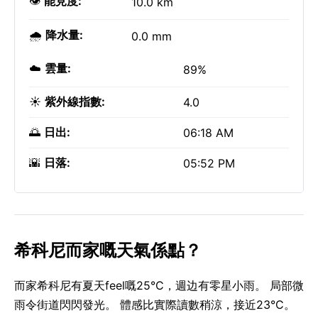
👁️
能見度:
10.0 km
🌧️
降水量:
0.0 mm
☁️
雲量:
89%
☀️
紫外線指數:
4.0
🌅
日出:
06:18 AM
🌇
日落:
05:52 PM
希科尼而家嘅天氣係點？
而家希科尼有夏天feel嘅25°C，週边有零星小雨。 局部微
雨令街道閃閃發光。 體感比實際讀數稍涼，接近23°C。