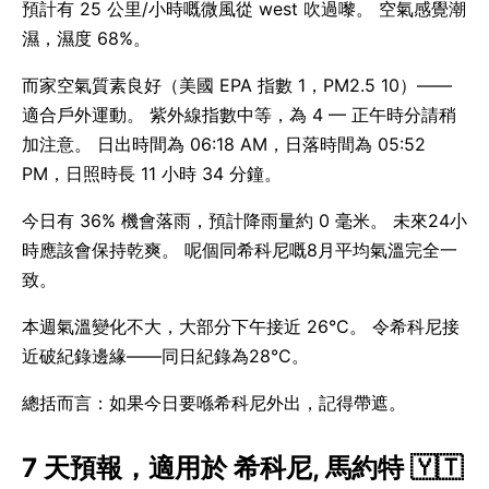
預計有 25 公里/小時嘅微風從 west 吹過嚟。 空氣感覺潮
濕，濕度 68%。
而家空氣質素良好（美國 EPA 指數 1，PM2.5 10）——
適合戶外運動。 紫外線指數中等，為 4 — 正午時分請稍
加注意。 日出時間為 06:18 AM，日落時間為 05:52
PM，日照時長 11 小時 34 分鐘。
今日有 36% 機會落雨，預計降雨量約 0 毫米。 未來24小
時應該會保持乾爽。 呢個同希科尼嘅8月平均氣溫完全一
致。
本週氣溫變化不大，大部分下午接近 26°C。 令希科尼接
近破紀錄邊緣——同日紀錄為28°C。
總括而言：如果今日要喺希科尼外出，記得帶遮。
7 天預報，適用於 希科尼, 馬約特 🇾🇹