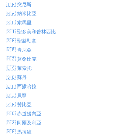
🇹🇳 突尼斯
🇳🇦 納米比亞
🇸🇴 索馬里
🇸🇹 聖多美和普林西比
🇸🇭 聖赫勒拿
🇰🇪 肯尼亞
🇲🇿 莫桑比克
🇱🇸 萊索托
🇸🇩 蘇丹
🇪🇭 西撒哈拉
🇧🇯 貝寧
🇿🇲 贊比亞
🇬🇶 赤道幾內亞
🇩🇿 阿爾及利亞
🇲🇼 馬拉維