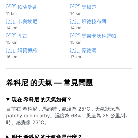
🇾🇹 帕薩曼蒂
🇾🇹 馬穆楚
11 km
14 km
🇾🇹 卡奧埃尼
🇾🇹 班德拉布阿
14 km
14 km
🇾🇹 孔古
🇾🇹 馬吉卡沃科羅帕
15 km
15 km
🇾🇹 姆贊博羅
🇾🇹 藻德濟
16 km
17 km
希科尼 的天氣 — 常見問題
現在 希科尼 的天氣如何？
目前在 希科尼，馬約特，氣溫為 25°C，天氣狀況為
patchy rain nearby。濕度為 68%，風速為 25 公里/小
時。感覺像 23°C。
明天 希科尼 的天氣會是什麼？