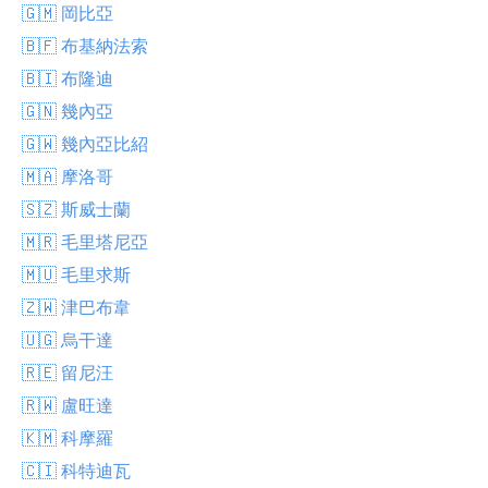
🇬🇲 岡比亞
🇧🇫 布基納法索
🇧🇮 布隆迪
🇬🇳 幾內亞
🇬🇼 幾內亞比紹
🇲🇦 摩洛哥
🇸🇿 斯威士蘭
🇲🇷 毛里塔尼亞
🇲🇺 毛里求斯
🇿🇼 津巴布韋
🇺🇬 烏干達
🇷🇪 留尼汪
🇷🇼 盧旺達
🇰🇲 科摩羅
🇨🇮 科特迪瓦