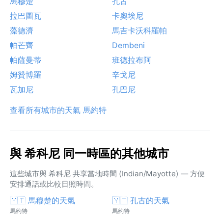
馬穆楚
孔古
拉巴圖瓦
卡奧埃尼
藻德濟
馬吉卡沃科羅帕
帕芒齊
Dembeni
帕薩曼蒂
班德拉布阿
姆贊博羅
辛戈尼
瓦加尼
孔巴尼
查看所有城市的天氣 馬約特
與 希科尼 同一時區的其他城市
這些城市與 希科尼 共享當地時間 (Indian/Mayotte) — 方便
安排通話或比較日照時間。
🇾🇹 馬穆楚的天氣
🇾🇹 孔古的天氣
馬約特
馬約特