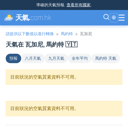
準確的天氣預報
.
查看所有國家
.
☰
天氣.
com.hk
🌐
請提供以下數值以進行轉換
馬約特
瓦加尼
>
>
天氣在 瓦加尼, 馬約特 🇾🇹
預報
八月天氣
九月天氣
全年平均
馬約特 天氣
目前狀況的空氣質素資料不可用。
目前狀況的空氣質素資料不可用。