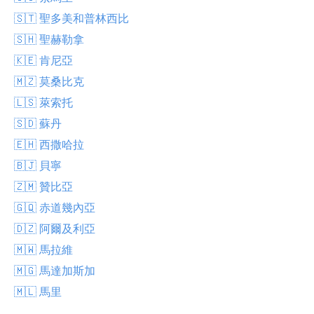
🇸🇹 聖多美和普林西比
🇸🇭 聖赫勒拿
🇰🇪 肯尼亞
🇲🇿 莫桑比克
🇱🇸 萊索托
🇸🇩 蘇丹
🇪🇭 西撒哈拉
🇧🇯 貝寧
🇿🇲 贊比亞
🇬🇶 赤道幾內亞
🇩🇿 阿爾及利亞
🇲🇼 馬拉維
🇲🇬 馬達加斯加
🇲🇱 馬里