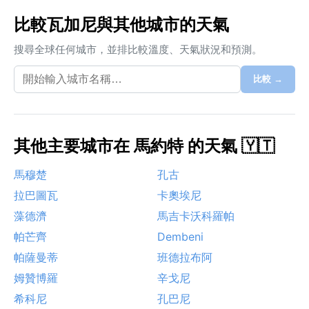
比較瓦加尼與其他城市的天氣
搜尋全球任何城市，並排比較溫度、天氣狀況和預測。
比較 →
其他主要城市在 馬約特 的天氣 🇾🇹
馬穆楚
孔古
拉巴圖瓦
卡奧埃尼
藻德濟
馬吉卡沃科羅帕
帕芒齊
Dembeni
帕薩曼蒂
班德拉布阿
姆贊博羅
辛戈尼
希科尼
孔巴尼