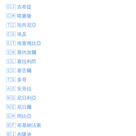
🇩🇯 吉布提
🇨🇲 喀麥隆
🇹🇿 坦尚尼亞
🇪🇬 埃及
🇪🇹 埃塞俄比亞
🇸🇳 塞內加爾
🇸🇱 塞拉利昂
🇸🇨 塞舌爾
🇹🇬 多哥
🇦🇴 安哥拉
🇳🇬 尼日利亞
🇳🇪 尼日爾
🇬🇲 岡比亞
🇧🇫 布基納法索
🇧🇮 布隆迪