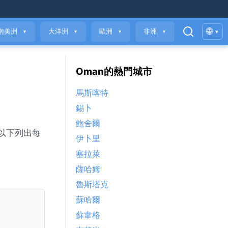
🌐
南美洲
大洋洲
歐洲
非洲
▾
▼
▼
▼
▼
Oman的熱門城市
馬斯喀特
錫卜
鮑舍爾
及以下列出每
伊卜里
塞拉萊
薩哈姆
魯斯塔克
蘇哈爾
蘇韋格