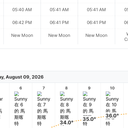
05:40 AM
05:41 AM
05:41 AM
0
06:42 PM
06:41 PM
06:41 PM
0
New Moon
New Moon
New Moon
C
y, August 09, 2026
6
7
8
9
10
36.0°
35.0°
34.0°