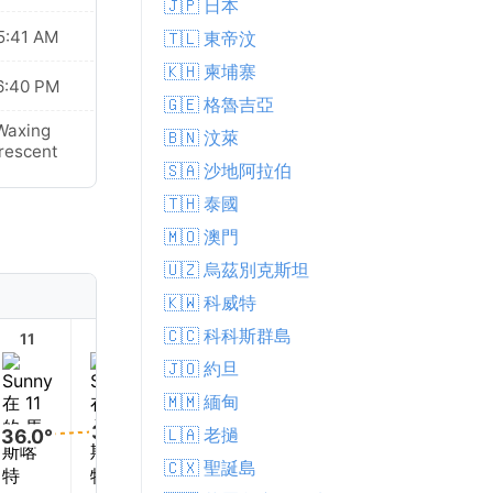
🇯🇵 日本
5:41 AM
🇹🇱 東帝汶
🇰🇭 柬埔寨
6:40 PM
🇬🇪 格魯吉亞
Waxing
🇧🇳 汶萊
rescent
🇸🇦 沙地阿拉伯
🇹🇭 泰國
🇲🇴 澳門
🇺🇿 烏茲別克斯坦
🇰🇼 科威特
🇨🇨 科科斯群島
11
12
13
14
15
16
🇯🇴 約旦
🇲🇲 緬甸
37.0°
🇱🇦 老撾
36.0°
35.0°
35.0°
34.0°
🇨🇽 聖誕島
34.0