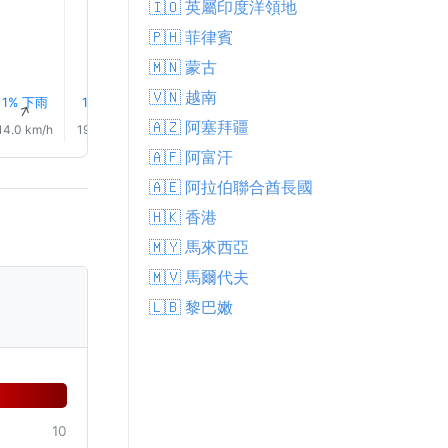
🇮🇴 英屬印度洋領地
🇵🇭 菲律賓
🇲🇳 蒙古
🇻🇳 越南
1% 下雨
1% 下雨
2% 下雨
2% 下雨
2% 下雨
2% 下
↑
↑
↑
↑
↑
↑
🇦🇿 阿塞拜疆
14.0 km/h
19.0 km/h
20.0 km/h
15.0 km/h
15.0 km/h
15.0 km/
🇦🇫 阿富汗
🇦🇪 阿拉伯聯合酋長國
🇭🇰 香港
🇲🇾 馬來西亞
🇲🇻 馬爾代夫
🇱🇧 黎巴嫩
10