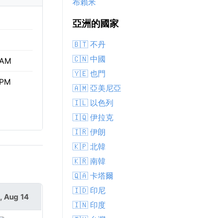
布賴米
亞洲的國家
🇧🇹 不丹
🇨🇳 中國
 AM
🇾🇪 也門
 PM
🇦🇲 亞美尼亞
🇮🇱 以色列
🇮🇶 伊拉克
🇮🇷 伊朗
🇰🇵 北韓
🇰🇷 南韓
🇶🇦 卡塔爾
🇮🇩 印尼
i, Aug 14
🇮🇳 印度