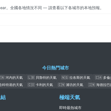
clear。全國各地情況不同 — 請查看以下各城市的本地預報。
今日熱門城市
🇻🇳 河內的天氣
🇱🇧 貝魯特的天氣
🇳🇬 拉各斯的天氣
🇨🇦 多
 哈科特港的天氣
🇨🇴 卡利的天氣
🇨🇳 濰坊的天氣
🇮🇳 海德拉
連結
極端天氣
即時最熱城市