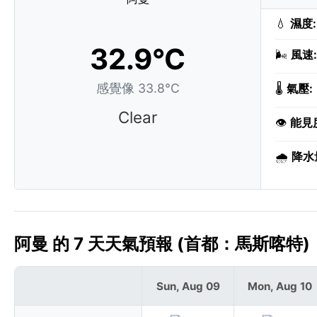
💧
濕度:
32.9°C
🌬️
風速:
感覺像 33.8°C
🌡️
氣壓:
Clear
👁️
能見
🌧️
降水
阿曼 的 7 天天氣預報 (首都：馬斯喀特)
Sun, Aug 09
Mon, Aug 10