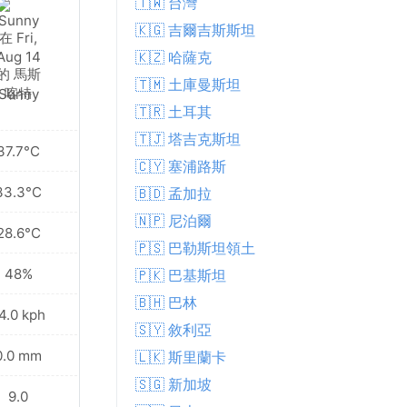
🇹🇼 台灣
🇰🇬 吉爾吉斯斯坦
🇰🇿 哈薩克
🇹🇲 土庫曼斯坦
Sunny
🇹🇷 土耳其
🇹🇯 塔吉克斯坦
37.7°C
🇨🇾 塞浦路斯
33.3°C
🇧🇩 孟加拉
🇳🇵 尼泊爾
28.6°C
🇵🇸 巴勒斯坦領土
48%
🇵🇰 巴基斯坦
🇧🇭 巴林
4.0 kph
🇸🇾 敘利亞
0.0 mm
🇱🇰 斯里蘭卡
🇸🇬 新加坡
9.0