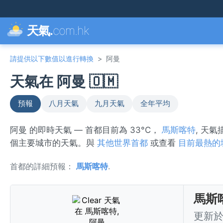
天氣.
com.hk
請提供以下數值以進行轉換
>
阿曼
天氣在 阿曼 🇴🇲
預報
八月天氣
九月天氣
全年平均
阿曼 的即時天氣 — 首都目前為 33°C，
馬斯喀特
, 天
個主要城市的天氣。與
其他世界首都
或查看
目前最熱的
首都的詳細預報：
馬斯喀特
.
馬斯
更新於 