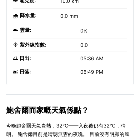
👁️
能見度:
10.0 km
🌧️
降水量:
0.0 mm
☁️
雲量:
0%
☀️
紫外線指數:
0.0
🌅
日出:
05:36 AM
🌇
日落:
06:49 PM
鮑舍爾而家嘅天氣係點？
今晚鮑舍爾天氣炎熱，32°C——入夜後仍有32°C，晴
朗。 鮑舍爾目前是晴朗無雲的夜晚。 目前沒有明顯的風