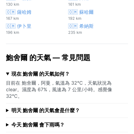
130 km
161 km
🇴🇲 薩哈姆
🇴🇲 蘇哈爾
167 km
192 km
🇴🇲 伊卜里
🇴🇲 希納斯
196 km
235 km
鮑舍爾 的天氣 — 常見問題
現在 鮑舍爾 的天氣如何？
目前在 鮑舍爾，阿曼，氣溫為 32°C，天氣狀況為
clear。濕度為 67%，風速為 7 公里/小時。感覺像
32°C。
明天 鮑舍爾 的天氣會是什麼？
今天 鮑舍爾 會下雨嗎？