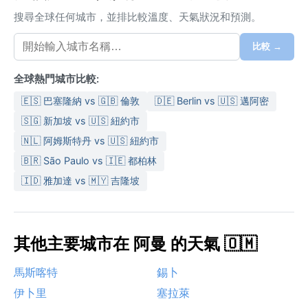
搜尋全球任何城市，並排比較溫度、天氣狀況和預測。
比較 →
全球熱門城市比較:
🇪🇸 巴塞隆納 vs 🇬🇧 倫敦
🇩🇪 Berlin vs 🇺🇸 邁阿密
🇸🇬 新加坡 vs 🇺🇸 紐約市
🇳🇱 阿姆斯特丹 vs 🇺🇸 紐約市
🇧🇷 São Paulo vs 🇮🇪 都柏林
🇮🇩 雅加達 vs 🇲🇾 吉隆坡
其他主要城市在 阿曼 的天氣 🇴🇲
馬斯喀特
錫卜
伊卜里
塞拉萊