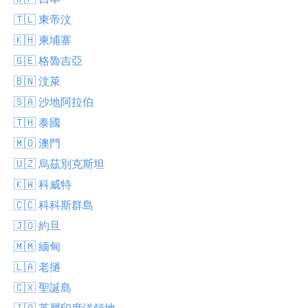
🇹🇱 東帝汶
🇰🇭 柬埔寨
🇬🇪 格魯吉亞
🇧🇳 汶萊
🇸🇦 沙地阿拉伯
🇹🇭 泰國
🇲🇴 澳門
🇺🇿 烏茲別克斯坦
🇰🇼 科威特
🇨🇨 科科斯群島
🇯🇴 約旦
🇲🇲 緬甸
🇱🇦 老撾
🇨🇽 聖誕島
🇮🇴 英屬印度洋領地