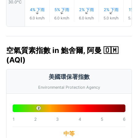
30.0°C
4% 下雨
5% 下雨
2% 下雨
2% 下雨
1% 
↑
↑
↑
↑
6.0 km/h
6.0 km/h
6.0 km/h
5.0 km/h
5.0 k
空氣質素指數 in 鮑舍爾, 阿曼 🇴🇲
(AQI)
美國環保署指數
Environmental Protection Agency
2
1
2
3
4
5
6
中等