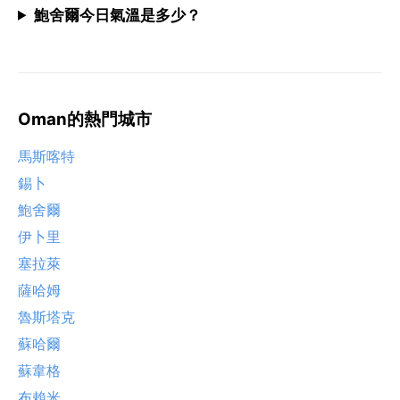
鮑舍爾今日氣溫是多少？
Oman的熱門城市
馬斯喀特
錫卜
鮑舍爾
伊卜里
塞拉萊
薩哈姆
魯斯塔克
蘇哈爾
蘇韋格
布賴米