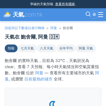
準確的天氣預報
.
查看所有國家
.
☰
天氣.
com.hk
🌐
請提供以下數值以進行轉換
阿曼
鮑舍爾
>
>
天氣在 鮑舍爾, 阿曼 🇴🇲
預報
七月天氣
八月天氣
全年平均
阿曼 天氣
鮑舍爾 的實時天氣，目前為 32°C，天氣狀況為
clear。查看 7 天預報、每小時天氣情況和空氣質量指
數。鮑舍爾 位於
阿曼
— 查看所有主要城市的天氣
阿
曼
, 或瀏覽
目前最熱的城市
全球。