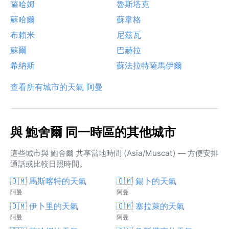
薩哈姆
魯斯塔克
蘇哈爾
蘇韋格
布賴米
尼茲瓦
蘇爾
巴赫拉
希納斯
蘇法拉特薩馬伊爾
查看所有城市的天氣 阿曼
與 鮑舍爾 同一時區的其他城市
這些城市與 鮑舍爾 共享當地時間 (Asia/Muscat) — 方便安排
通話或比較日照時間。
🇴🇲 馬斯喀特的天氣
🇴🇲 錫卜的天氣
阿曼
阿曼
🇴🇲 伊卜里的天氣
🇴🇲 塞拉萊的天氣
阿曼
阿曼