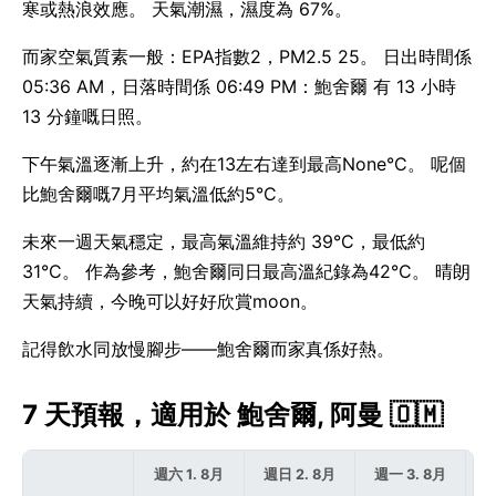
寒或熱浪效應。 天氣潮濕，濕度為 67%。
而家空氣質素一般：EPA指數2，PM2.5 25。 日出時間係
05:36 AM，日落時間係 06:49 PM：鮑舍爾 有 13 小時
13 分鐘嘅日照。
下午氣溫逐漸上升，約在13左右達到最高None°C。 呢個
比鮑舍爾嘅7月平均氣溫低約5°C。
未來一週天氣穩定，最高氣溫維持約 39°C，最低約
31°C。 作為參考，鮑舍爾同日最高溫紀錄為42°C。 晴朗
天氣持續，今晚可以好好欣賞moon。
記得飲水同放慢腳步——鮑舍爾而家真係好熱。
7 天預報，適用於 鮑舍爾, 阿曼 🇴🇲
週六 1. 8月
週日 2. 8月
週一 3. 8月
週