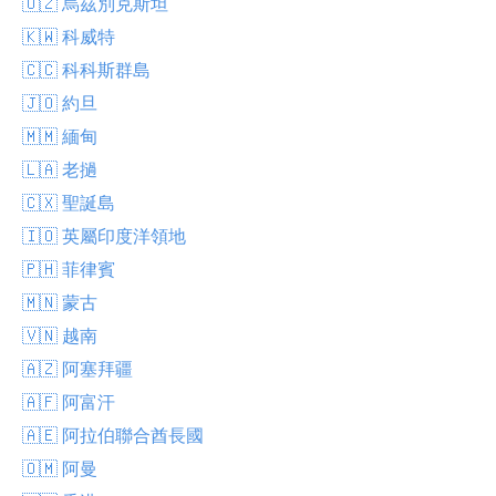
🇺🇿 烏茲別克斯坦
🇰🇼 科威特
🇨🇨 科科斯群島
🇯🇴 約旦
🇲🇲 緬甸
🇱🇦 老撾
🇨🇽 聖誕島
🇮🇴 英屬印度洋領地
🇵🇭 菲律賓
🇲🇳 蒙古
🇻🇳 越南
🇦🇿 阿塞拜疆
🇦🇫 阿富汗
🇦🇪 阿拉伯聯合酋長國
🇴🇲 阿曼