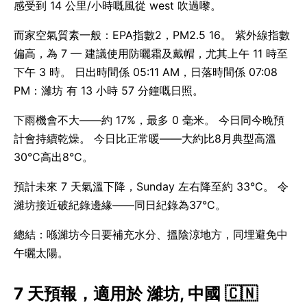
感受到 14 公里/小時嘅風從 west 吹過嚟。
而家空氣質素一般：EPA指數2，PM2.5 16。 紫外線指數
偏高，為 7 — 建議使用防曬霜及戴帽，尤其上午 11 時至
下午 3 時。 日出時間係 05:11 AM，日落時間係 07:08
PM：濰坊 有 13 小時 57 分鐘嘅日照。
下雨機會不大——約 17%，最多 0 毫米。 今日同今晚預
計會持續乾燥。 今日比正常暖——大約比8月典型高溫
30°C高出8°C。
預計未來 7 天氣溫下降，Sunday 左右降至約 33°C。 令
濰坊接近破紀錄邊緣——同日紀錄為37°C。
總結：喺濰坊今日要補充水分、搵陰涼地方，同埋避免中
午曬太陽。
7 天預報，適用於 濰坊, 中國 🇨🇳