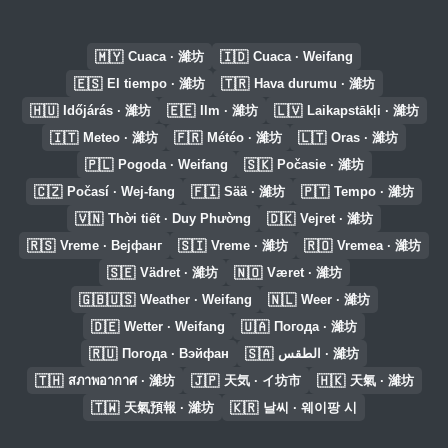
🇲🇾
🇮🇩
Cuaca · 濰坊
Cuaca · Weifang
🇪🇸
🇹🇷
El tiempo · 濰坊
Hava durumu · 濰坊
🇭🇺
🇪🇪
🇱🇻
Időjárás · 濰坊
Ilm · 濰坊
Laikapstākļi · 濰坊
🇮🇹
🇫🇷
🇱🇹
Meteo · 濰坊
Météo · 濰坊
Oras · 濰坊
🇵🇱
🇸🇰
Pogoda · Weifang
Počasie · 濰坊
🇨🇿
🇫🇮
🇵🇹
Počasí · Wej-fang
Sää · 濰坊
Tempo · 濰坊
🇻🇳
🇩🇰
Thời tiết · Duy Phường
Vejret · 濰坊
🇷🇸
🇸🇮
🇷🇴
Vreme · Вејфанг
Vreme · 濰坊
Vremea · 濰坊
🇸🇪
🇳🇴
Vädret · 濰坊
Været · 濰坊
🇬🇧🇺🇸
🇳🇱
Weather · Weifang
Weer · 濰坊
🇩🇪
🇺🇦
Wetter · Weifang
Погода · 濰坊
🇷🇺
🇸🇦
Погода · Вэйфан
الطقس · 濰坊
🇹🇭
🇯🇵
🇭🇰
สภาพอากาศ · 濰坊
天気 · イ坊市
天氣 · 濰坊
🇹🇼
🇰🇷
天氣預報 · 濰坊
날씨 · 웨이팡 시