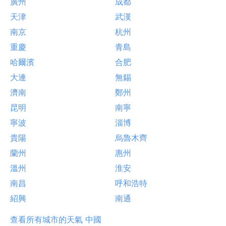
廣州
成都
天津
武漢
南京
杭州
重慶
青島
哈爾濱
合肥
大連
無錫
濟南
鄭州
昆明
南寧
寧波
淄博
貴陽
烏魯木齊
蘭州
惠州
溫州
淮安
南昌
呼和浩特
紹興
南通
查看所有城市的天氣 中國