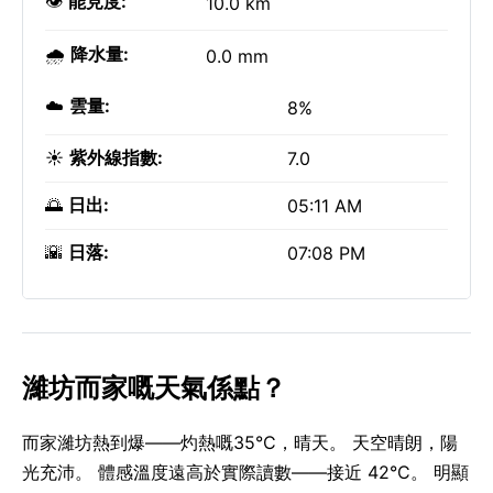
👁️
能見度:
10.0 km
🌧️
降水量:
0.0 mm
☁️
雲量:
8%
☀️
紫外線指數:
7.0
🌅
日出:
05:11 AM
🌇
日落:
07:08 PM
濰坊而家嘅天氣係點？
而家濰坊熱到爆——灼熱嘅35°C，晴天。 天空晴朗，陽
光充沛。 體感溫度遠高於實際讀數——接近 42°C。 明顯