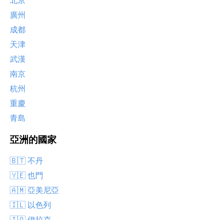
北京
廣州
成都
天津
武漢
南京
杭州
重慶
青島
亞洲的國家
🇧🇹 不丹
🇾🇪 也門
🇦🇲 亞美尼亞
🇮🇱 以色列
🇮🇶 伊拉克