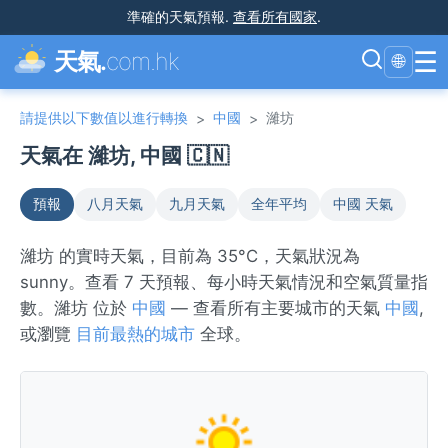
準確的天氣預報
.
查看所有國家
.
☰
天氣.
com.hk
🌐
請提供以下數值以進行轉換
中國
濰坊
>
>
天氣在 濰坊, 中國 🇨🇳
預報
八月天氣
九月天氣
全年平均
中國 天氣
濰坊 的實時天氣，目前為 35°C，天氣狀況為
sunny。查看 7 天預報、每小時天氣情況和空氣質量指
數。濰坊 位於
中國
— 查看所有主要城市的天氣
中國
,
或瀏覽
目前最熱的城市
全球。