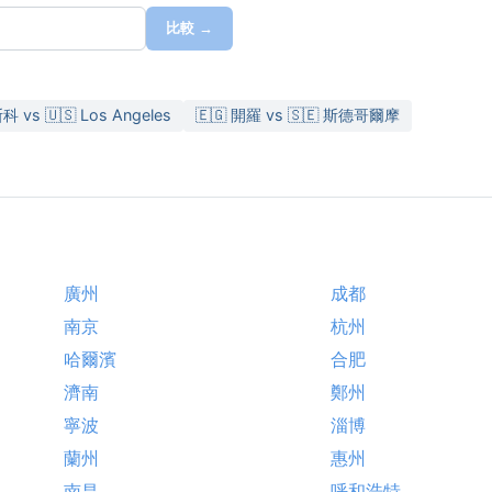
比較 →
科 vs 🇺🇸 Los Angeles
🇪🇬 開羅 vs 🇸🇪 斯德哥爾摩
廣州
成都
南京
杭州
哈爾濱
合肥
濟南
鄭州
寧波
淄博
蘭州
惠州
南昌
呼和浩特