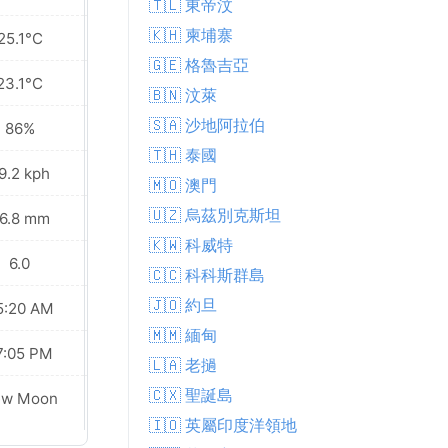
🇹🇱 東帝汶
🇰🇭 柬埔寨
25.1°C
22.9°C
🇬🇪 格魯吉亞
23.1°C
21.4°C
🇧🇳 汶萊
🇸🇦 沙地阿拉伯
86%
98%
🇹🇭 泰國
9.2 kph
49.7 kph
🇲🇴 澳門
🇺🇿 烏茲別克斯坦
6.8 mm
313.8 mm
🇰🇼 科威特
6.0
5.0
🇨🇨 科科斯群島
🇯🇴 約旦
5:20 AM
05:21 AM
🇲🇲 緬甸
7:05 PM
07:04 PM
🇱🇦 老撾
🇨🇽 聖誕島
ew Moon
New Moon
🇮🇴 英屬印度洋領地