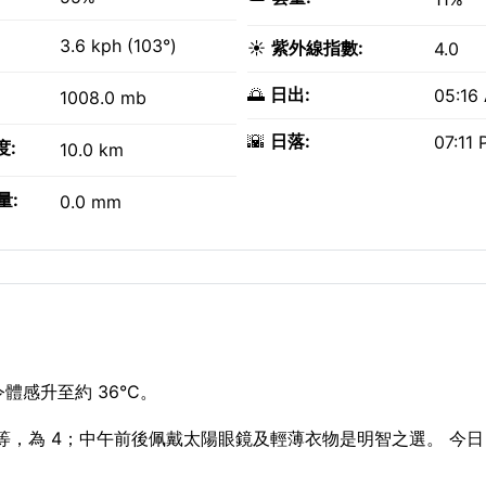
3.6 kph (103°)
☀️
紫外線指數:
4.0
🌅
日出:
05:16
1008.0 mb
🌇
日落:
07:11
度:
10.0 km
量:
0.0 mm
體感升至約 36°C。
數中等，為 4；中午前後佩戴太陽眼鏡及輕薄衣物是明智之選。 今