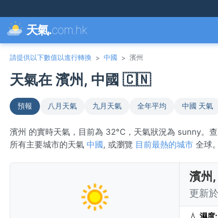
天氣.
com.hk
請提供以下數值以進行轉換
中國
濱州
>
>
天氣在 濱州, 中國 🇨🇳
預報
八月天氣
九月天氣
全年平均
中國 天氣
濱州 的實時天氣，目前為 32°C，天氣狀況為 sunny
所有主要城市的天氣
中國
, 或瀏覽
目前最熱的城市
全球
濱州,
更新於 
💧
濕度: