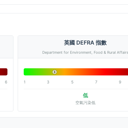
英國 DEFRA 指數
Department for Environment, Food & Rural Affair
3
6
1
3
5
7
9
低
空氣污染低