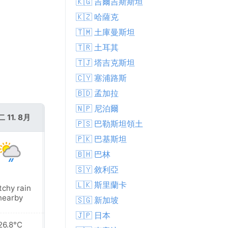
🇰🇬 吉爾吉斯斯坦
🇰🇿 哈薩克
🇹🇲 土庫曼斯坦
🇹🇷 土耳其
🇹🇯 塔吉克斯坦
🇨🇾 塞浦路斯
🇧🇩 孟加拉
🇳🇵 尼泊爾
 11. 8月
週三 12. 8月
🇵🇸 巴勒斯坦領土
🇵🇰 巴基斯坦
🇧🇭 巴林
🇸🇾 敘利亞
🇱🇰 斯里蘭卡
tchy rain
Heavy rain
nearby
🇸🇬 新加坡
🇯🇵 日本
26.8°C
23.8°C