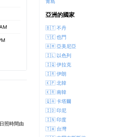
青島
亞洲的國家
 AM
🇧🇹 不丹
🇾🇪 也門
 PM
🇦🇲 亞美尼亞
🇮🇱 以色列
🇮🇶 伊拉克
🇮🇷 伊朗
🇰🇵 北韓
🇰🇷 南韓
🇶🇦 卡塔爾
🇮🇩 印尼
🇮🇳 印度
日日照時間由
🇹🇼 台灣