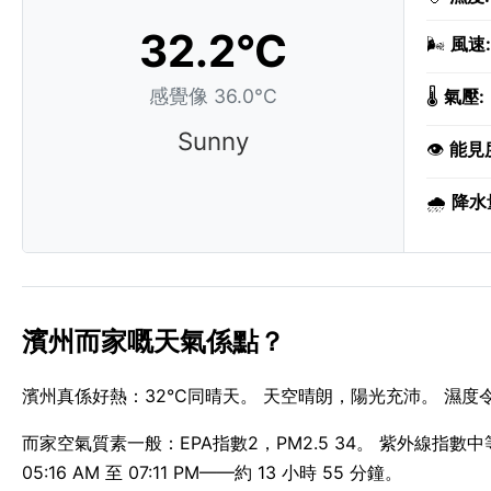
32.2°C
🌬️
風速:
感覺像 36.0°C
🌡️
氣壓:
Sunny
👁️
能見
🌧️
降水
濱州而家嘅天氣係點？
濱州真係好熱：32°C同晴天。 天空晴朗，陽光充沛。 濕度令
而家空氣質素一般：EPA指數2，PM2.5 34。 紫外線指
05:16 AM 至 07:11 PM——約 13 小時 55 分鐘。