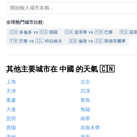
全球熱門城市比較:
🇨🇦 多倫多 vs 🇪🇬 開羅
🇨🇦 溫哥華 vs 🇫🇷 巴黎
🇷🇺 莫斯
🇫🇷 巴黎 vs 🇮🇱 特拉維夫
🇬🇧 倫敦 vs 🇸🇪 斯德哥爾摩
其他主要城市在 中國 的天氣 🇨🇳
上海
北京
天津
武漢
重慶
青島
大連
無錫
昆明
南寧
貴陽
烏魯木齊
溫州
淮安