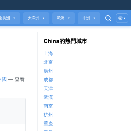
🌐
南美洲
大洋洲
歐洲
非洲
▾
▼
▼
▼
▼
China的熱門城市
上海
北京
廣州
中國
— 查看
成都
天津
武漢
南京
杭州
重慶