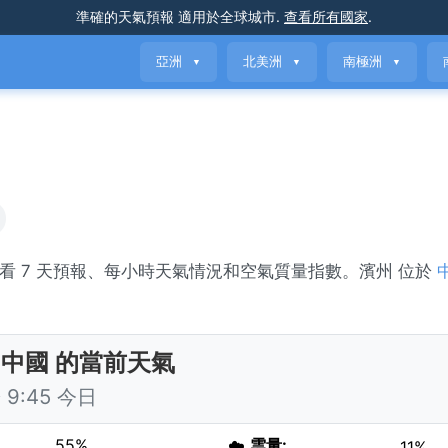
準確的天氣預報
適用於全球城市
.
查看所有國家
.
亞洲
北美洲
南極洲
▼
▼
▼
。查看 7 天預報、每小時天氣情況和空氣質量指數。濱州 位於
。
 中國 的當前天氣
9:45 今日
55%
☁️
雲量:
11%