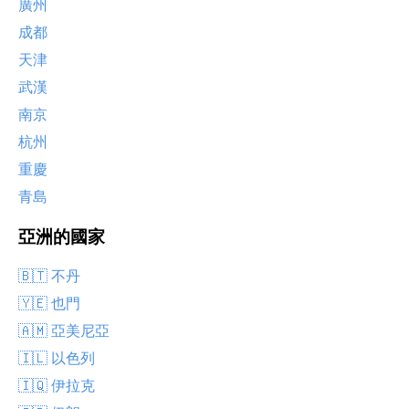
廣州
成都
天津
武漢
南京
杭州
重慶
青島
亞洲的國家
🇧🇹 不丹
🇾🇪 也門
🇦🇲 亞美尼亞
🇮🇱 以色列
🇮🇶 伊拉克