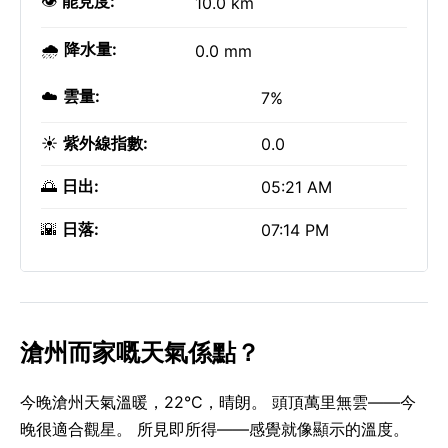
👁️
能見度:
10.0 km
🌧️
降水量:
0.0 mm
☁️
雲量:
7%
☀️
紫外線指數:
0.0
🌅
日出:
05:21 AM
🌇
日落:
07:14 PM
滄州而家嘅天氣係點？
今晚滄州天氣溫暖，22°C，晴朗。 頭頂萬里無雲——今
晚很適合觀星。 所見即所得——感覺就像顯示的溫度。