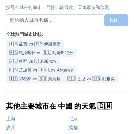
搜尋全球任何城市，並排比較溫度、天氣狀況和預測。
比較 →
全球熱門城市比較:
🇮🇳 孟買 vs 🇹🇷 伊斯坦堡
🇲🇦 馬拉喀什 vs 🇳🇱 阿姆斯特丹
🇦🇪 杜拜 vs 🇸🇬 新加坡
🇺🇸 芝加哥 vs 🇺🇸 Los Angeles
🇮🇪 都柏林 vs 🇷🇺 莫斯科
🇦🇺 悉尼 vs 🇸🇦 利雅得
其他主要城市在 中國 的天氣 🇨🇳
上海
北京
廣州
成都