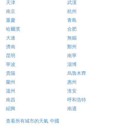
天津
武漢
南京
杭州
重慶
青島
哈爾濱
合肥
大連
無錫
濟南
鄭州
昆明
南寧
寧波
淄博
貴陽
烏魯木齊
蘭州
惠州
溫州
淮安
南昌
呼和浩特
紹興
南通
查看所有城市的天氣 中國