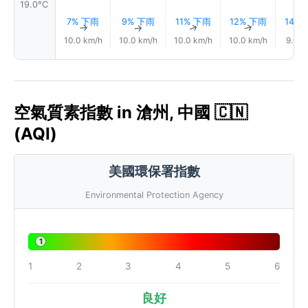
19.0°C
7% 下雨
9% 下雨
11% 下雨
12% 下雨
14%
↑
↑
↑
↑
10.0 km/h
10.0 km/h
10.0 km/h
10.0 km/h
9.0 k
空氣質素指數 in 滄州, 中國 🇨🇳
(AQI)
美國環保署指數
Environmental Protection Agency
1
1
2
3
4
5
6
良好