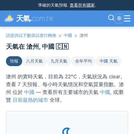
準確的天氣預報
.
查看所有國家
.
☰
天氣.
com.hk
🌐
請提供以下數值以進行轉換
中國
滄州
>
>
天氣在 滄州, 中國 🇨🇳
預報
八月天氣
九月天氣
全年平均
中國 天氣
滄州 的實時天氣，目前為 22°C，天氣狀況為 clear。
查看 7 天預報、每小時天氣情況和空氣質量指數。滄
州 位於
中國
— 查看所有主要城市的天氣
中國
, 或瀏
覽
目前最熱的城市
全球。