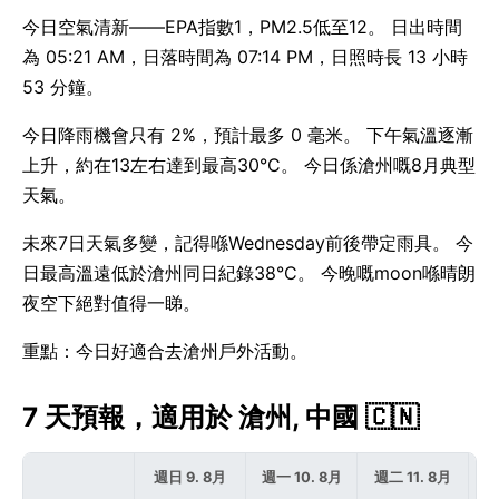
今日空氣清新——EPA指數1，PM2.5低至12。 日出時間
為 05:21 AM，日落時間為 07:14 PM，日照時長 13 小時
53 分鐘。
今日降雨機會只有 2%，預計最多 0 毫米。 下午氣溫逐漸
上升，約在13左右達到最高30°C。 今日係滄州嘅8月典型
天氣。
未來7日天氣多變，記得喺Wednesday前後帶定雨具。 今
日最高溫遠低於滄州同日紀錄38°C。 今晚嘅moon喺晴朗
夜空下絕對值得一睇。
重點：今日好適合去滄州戶外活動。
7 天預報，適用於 滄州, 中國 🇨🇳
週日 9. 8月
週一 10. 8月
週二 11. 8月
週