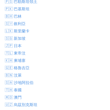
🇵🇸 巴勒斯坦領土
🇵🇰 巴基斯坦
🇧🇭 巴林
🇸🇾 敘利亞
🇱🇰 斯里蘭卡
🇸🇬 新加坡
🇯🇵 日本
🇹🇱 東帝汶
🇰🇭 柬埔寨
🇬🇪 格魯吉亞
🇧🇳 汶萊
🇸🇦 沙地阿拉伯
🇹🇭 泰國
🇲🇴 澳門
🇺🇿 烏茲別克斯坦