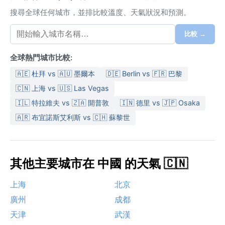
搜尋全球任何城市，並排比較溫度、天氣狀況和預測。
比較 →
全球熱門城市比較:
🇦🇪 杜拜 vs 🇦🇺 墨爾本
🇩🇪 Berlin vs 🇫🇷 巴黎
🇨🇳 上海 vs 🇺🇸 Las Vegas
🇮🇱 特拉維夫 vs 🇿🇦 開普敦
🇮🇳 德里 vs 🇯🇵 Osaka
🇦🇷 布宜諾斯艾利斯 vs 🇨🇭 蘇黎世
其他主要城市在 中國 的天氣 🇨🇳
上海
北京
廣州
成都
天津
武漢