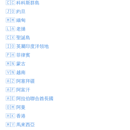
🇨🇨 科科斯群島
🇯🇴 約旦
🇲🇲 緬甸
🇱🇦 老撾
🇨🇽 聖誕島
🇮🇴 英屬印度洋領地
🇵🇭 菲律賓
🇲🇳 蒙古
🇻🇳 越南
🇦🇿 阿塞拜疆
🇦🇫 阿富汗
🇦🇪 阿拉伯聯合酋長國
🇴🇲 阿曼
🇭🇰 香港
🇲🇾 馬來西亞