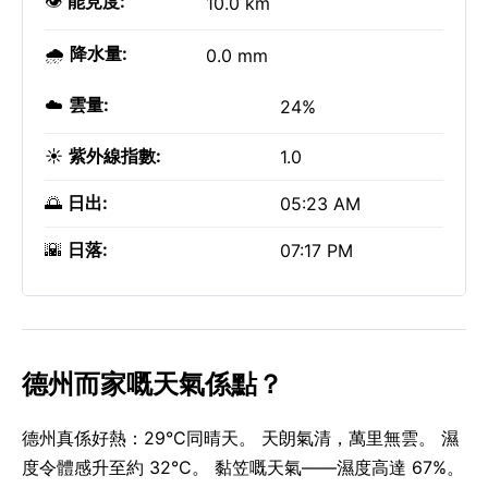
👁️
能見度:
10.0 km
🌧️
降水量:
0.0 mm
☁️
雲量:
24%
☀️
紫外線指數:
1.0
🌅
日出:
05:23 AM
🌇
日落:
07:17 PM
德州而家嘅天氣係點？
德州真係好熱：29°C同晴天。 天朗氣清，萬里無雲。 濕
度令體感升至約 32°C。 黏笠嘅天氣——濕度高達 67%。