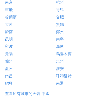
南京
杭州
重慶
青島
哈爾濱
合肥
大連
無錫
濟南
鄭州
昆明
南寧
寧波
淄博
貴陽
烏魯木齊
蘭州
惠州
溫州
淮安
南昌
呼和浩特
紹興
南通
查看所有城市的天氣 中國