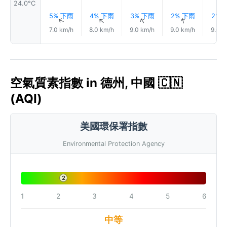
24.0°C
5% 下雨
4% 下雨
3% 下雨
2% 下雨
2% 
↑
↑
↑
↑
7.0 km/h
8.0 km/h
9.0 km/h
9.0 km/h
9.0 k
空氣質素指數 in 德州, 中國 🇨🇳
(AQI)
美國環保署指數
Environmental Protection Agency
2
1
2
3
4
5
6
中等