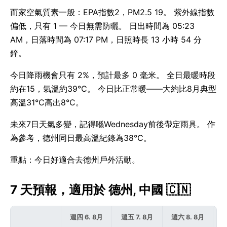
而家空氣質素一般：EPA指數2，PM2.5 19。 紫外線指數
偏低，只有 1 — 今日無需防曬。 日出時間為 05:23
AM，日落時間為 07:17 PM，日照時長 13 小時 54 分
鐘。
今日降雨機會只有 2%，預計最多 0 毫米。 全日最暖時段
約在15，氣溫約39°C。 今日比正常暖——大約比8月典型
高溫31°C高出8°C。
未來7日天氣多變，記得喺Wednesday前後帶定雨具。 作
為參考，德州同日最高溫紀錄為38°C。
重點：今日好適合去德州戶外活動。
7 天預報，適用於 德州, 中國 🇨🇳
週四 6. 8月
週五 7. 8月
週六 8. 8月
週