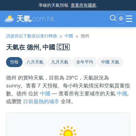
準確的天氣預報
.
查看所有國家
.
☰
天氣.
com.hk
🌐
請提供以下數值以進行轉換
中國
德州
>
>
天氣在 德州, 中國 🇨🇳
預報
八月天氣
九月天氣
全年平均
中國 天氣
德州 的實時天氣，目前為 29°C，天氣狀況為
sunny。查看 7 天預報、每小時天氣情況和空氣質量指
數。德州 位於
中國
— 查看所有主要城市的天氣
中國
,
或瀏覽
目前最熱的城市
全球。