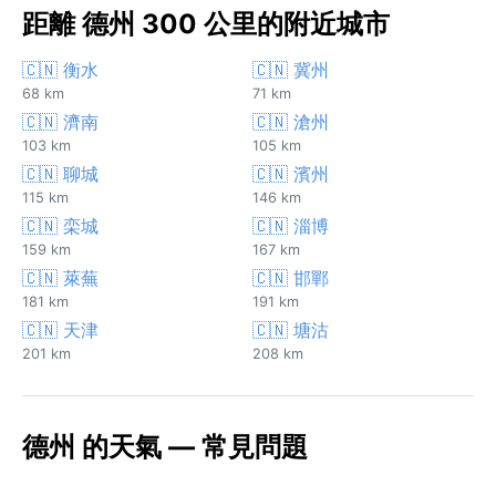
距離 德州 300 公里的附近城市
🇨🇳 衡水
🇨🇳 冀州
68 km
71 km
🇨🇳 濟南
🇨🇳 滄州
103 km
105 km
🇨🇳 聊城
🇨🇳 濱州
115 km
146 km
🇨🇳 栾城
🇨🇳 淄博
159 km
167 km
🇨🇳 萊蕪
🇨🇳 邯鄲
181 km
191 km
🇨🇳 天津
🇨🇳 塘沽
201 km
208 km
德州 的天氣 — 常見問題