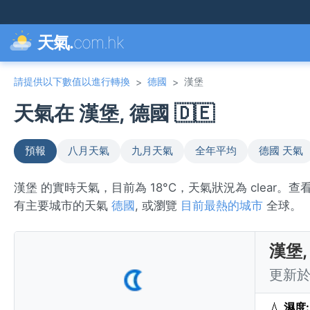
天氣.
com.hk
請提供以下數值以進行轉換
德國
漢堡
>
>
天氣在 漢堡, 德國 🇩🇪
預報
八月天氣
九月天氣
全年平均
德國 天氣
漢堡 的實時天氣，目前為 18°C，天氣狀況為 clear
有主要城市的天氣
德國
, 或瀏覽
目前最熱的城市
全球。
漢堡,
更新於 
💧
濕度: