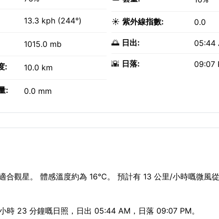
13.3 kph (244°)
☀️
紫外線指數:
0.0
🌅
日出:
05:44
1015.0 mb
🌇
日落:
09:07
度:
10.0 km
量:
0.0 mm
星。 體感溫度約為 16°C。 預計有 13 公里/小時嘅微風從 w
 23 分鐘嘅日照，日出 05:44 AM，日落 09:07 PM。