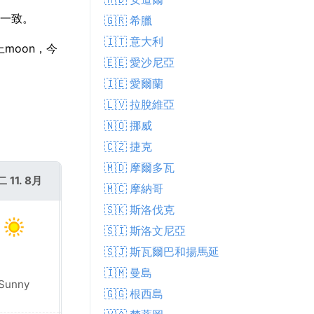
全一致。
🇬🇷 希臘
🇮🇹 意大利
上moon，今
🇪🇪 愛沙尼亞
🇮🇪 愛爾蘭
🇱🇻 拉脫維亞
🇳🇴 挪威
🇨🇿 捷克
🇲🇩 摩爾多瓦
 11. 8月
週三 12. 8月
🇲🇨 摩納哥
🇸🇰 斯洛伐克
🇸🇮 斯洛文尼亞
🇸🇯 斯瓦爾巴和揚馬延
🇮🇲 曼島
Sunny
Sunny
🇬🇬 根西島