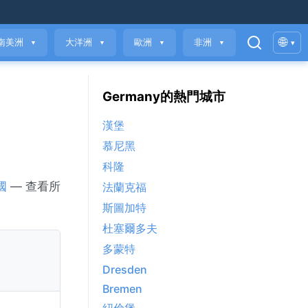
🌐
南美洲
大洋洲
歐洲
非洲
▾
▼
▼
▼
▼
Germany的熱門城市
漢堡
慕尼黑
科隆
國
— 查看所
法蘭克福
斯圖加特
杜塞爾多夫
多蒙特
Dresden
Bremen