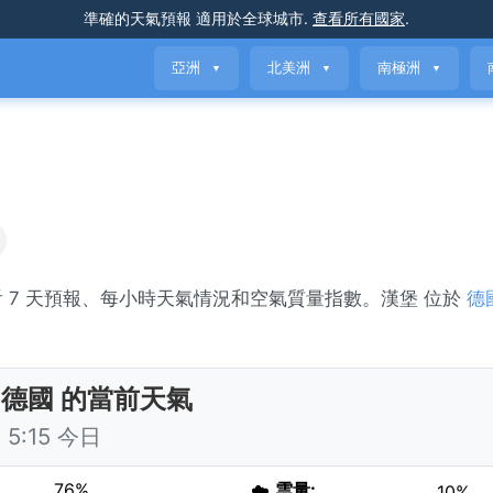
準確的天氣預報
適用於全球城市
.
查看所有國家
.
亞洲
北美洲
南極洲
▼
▼
▼
。查看 7 天預報、每小時天氣情況和空氣質量指數。漢堡 位於
德
 德國 的當前天氣
5:15 今日
76%
☁️
雲量:
10%