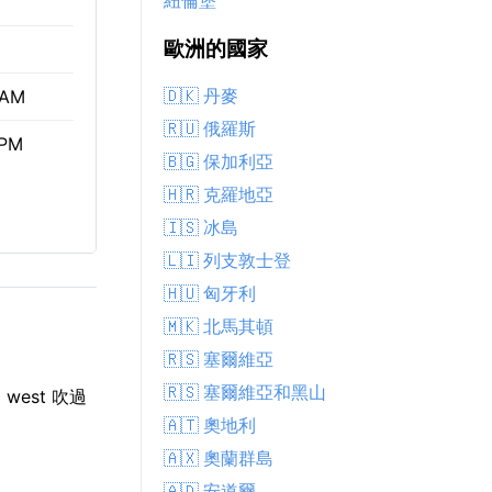
紐倫堡
歐洲的國家
🇩🇰 丹麥
 AM
🇷🇺 俄羅斯
 PM
🇧🇬 保加利亞
🇭🇷 克羅地亞
🇮🇸 冰島
🇱🇮 列支敦士登
🇭🇺 匈牙利
🇲🇰 北馬其頓
🇷🇸 塞爾維亞
🇷🇸 塞爾維亞和黑山
est 吹過
🇦🇹 奧地利
🇦🇽 奧蘭群島
🇦🇩 安道爾