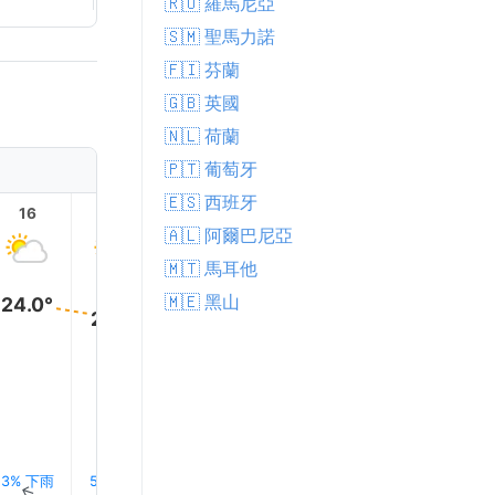
🇷🇴 羅馬尼亞
🇸🇲 聖馬力諾
🇫🇮 芬蘭
🇬🇧 英國
🇳🇱 荷蘭
🇵🇹 葡萄牙
🇪🇸 西班牙
16
17
18
19
20
21
🇦🇱 阿爾巴尼亞
🇲🇹 馬耳他
🇲🇪 黑山
24.0°
22.0°
21.0°
20.0°
18.0°
16.0°
3% 下雨
5% 下雨
4% 下雨
4% 下雨
5% 下雨
8% 下
↑
↑
↑
↑
↑
↑