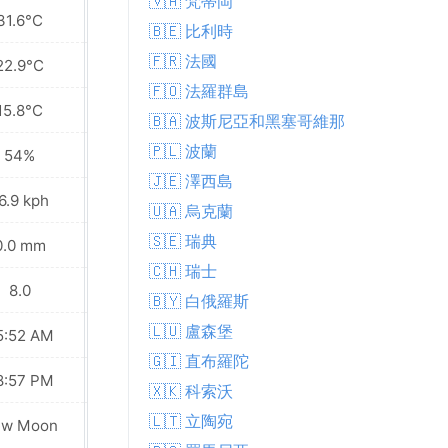
🇻🇦 梵蒂岡
31.6°C
33.0°C
🇧🇪 比利時
🇫🇷 法國
22.9°C
24.3°C
🇫🇴 法羅群島
15.8°C
18.5°C
🇧🇦 波斯尼亞和黑塞哥維那
🇵🇱 波蘭
54%
46%
🇯🇪 澤西島
6.9 kph
16.2 kph
🇺🇦 烏克蘭
🇸🇪 瑞典
0.0 mm
0.0 mm
🇨🇭 瑞士
8.0
8.0
🇧🇾 白俄羅斯
🇱🇺 盧森堡
5:52 AM
05:54 AM
🇬🇮 直布羅陀
8:57 PM
08:55 PM
🇽🇰 科索沃
🇱🇹 立陶宛
ew Moon
New Moon