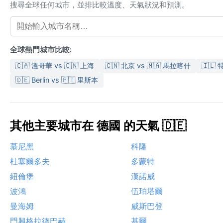
搜尋全球任何城市，並排比較溫度、天氣狀況和預測。
全球熱門城市比較:
🇨🇦 溫哥華 vs 🇨🇳 上海
🇨🇳 北京 vs 🇲🇦 馬拉喀什
🇮🇱 
🇩🇪 Berlin vs 🇵🇹 里斯本
其他主要城市在 德國 的天氣 🇩🇪
慕尼黑
科隆
杜塞爾多夫
多蒙特
紐倫堡
漢諾威
波鴻
伍珀塔爾
曼海姆
威斯巴登
門興格拉德巴赫
基爾