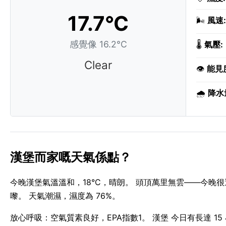
17.7°C
🌬️
風速:
感覺像 16.2°C
🌡️
氣壓:
Clear
👁️
能見
🌧️
降水
漢堡而家嘅天氣係點？
今晚漢堡氣溫溫和，18°C，晴朗。 頭頂萬里無雲——今晚很適合觀
嚟。 天氣潮濕，濕度為 76%。
放心呼吸：空氣質素良好，EPA指數1。 漢堡 今日有長達 15 小時