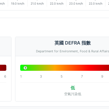
km/h
19.0 km/h
21.0 km/h
22.0 km/h
23.0 km/h
22.0 km/h
英國 DEFRA 指數
Department for Environment, Food & Rural Affair
1
6
1
3
5
7
9
低
空氣污染低