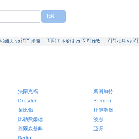
比較 →
特拉維夫 vs 🇮🇹 米蘭
🇩🇰 哥本哈根 vs 🇬🇧 倫敦
🇦🇪 杜拜 vs 
法蘭克福
斯圖加特
Dresden
Bremen
萊比錫
杜伊斯堡
比勒費爾德
波恩
蓋爾森基興
亞琛
Berlin