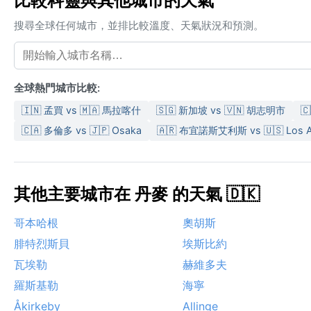
比較科靈與其他城市的天氣
搜尋全球任何城市，並排比較溫度、天氣狀況和預測。
全球熱門城市比較:
🇮🇳 孟買 vs 🇲🇦 馬拉喀什
🇸🇬 新加坡 vs 🇻🇳 胡志明市

🇨🇦 多倫多 vs 🇯🇵 Osaka
🇦🇷 布宜諾斯艾利斯 vs 🇺🇸 Los A
其他主要城市在 丹麥 的天氣 🇩🇰
哥本哈根
奧胡斯
腓特烈斯貝
埃斯比約
瓦埃勒
赫維多夫
羅斯基勒
海寧
Åkirkeby
Allinge