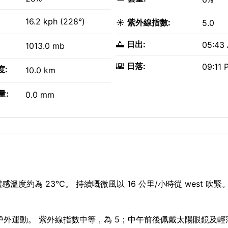
16.2 kph (228°)
☀️
紫外線指數:
5.0
🌅
日出:
05:43
1013.0 mb
🌇
日落:
09:11 
度:
10.0 km
量:
0.0 mm
度約為 23°C。 持續嘅微風以 16 公里/小時從 west 吹緊
—適合戶外運動。 紫外線指數中等，為 5；中午前後佩戴太陽眼鏡及