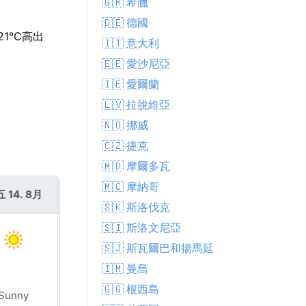
🇬🇷 希臘
🇩🇪 德國
1°C高出
🇮🇹 意大利
🇪🇪 愛沙尼亞
🇮🇪 愛爾蘭
🇱🇻 拉脫維亞
🇳🇴 挪威
🇨🇿 捷克
🇲🇩 摩爾多瓦
🇲🇨 摩納哥
 14. 8月
週六 15. 8月
🇸🇰 斯洛伐克
🇸🇮 斯洛文尼亞
🇸🇯 斯瓦爾巴和揚馬延
🇮🇲 曼島
🇬🇬 根西島
Sunny
Sunny