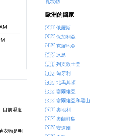
瓦埃勒
歐洲的國家
 AM
🇷🇺 俄羅斯
🇧🇬 保加利亞
PM
🇭🇷 克羅地亞
🇮🇸 冰島
🇱🇮 列支敦士登
🇭🇺 匈牙利
🇲🇰 北馬其頓
🇷🇸 塞爾維亞
🇷🇸 塞爾維亞和黑山
🇦🇹 奧地利
。 目前濕度
🇦🇽 奧蘭群島
🇦🇩 安道爾
輕薄衣物是明