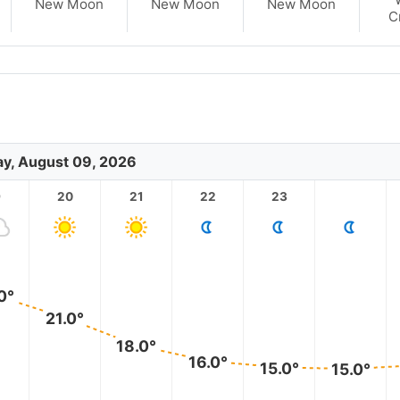
New Moon
New Moon
New Moon
C
y, August 09, 2026
9
20
21
22
23
0°
21.0°
18.0°
16.0°
15.0°
15.0°