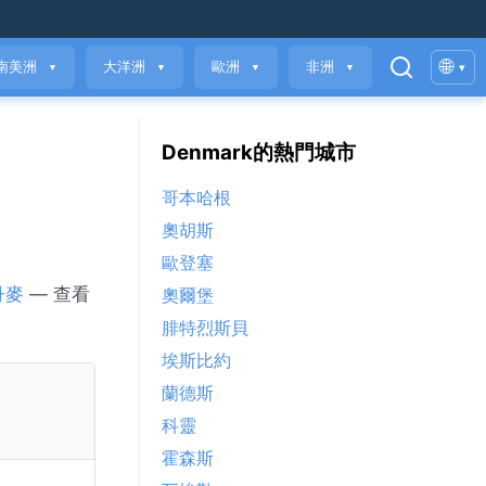
🌐
南美洲
大洋洲
歐洲
非洲
▾
▼
▼
▼
▼
Denmark的熱門城市
哥本哈根
奧胡斯
歐登塞
丹麥
— 查看
奧爾堡
腓特烈斯貝
埃斯比約
蘭德斯
科靈
霍森斯