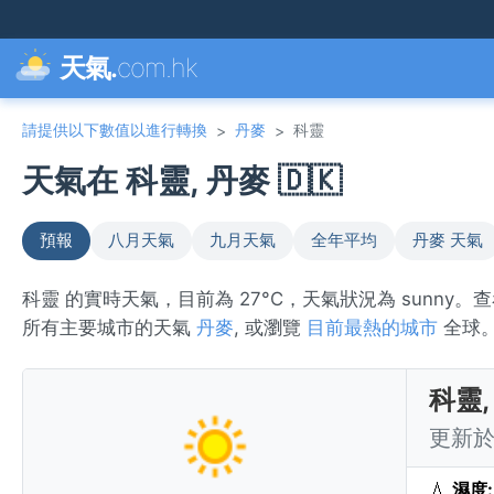
天氣.
com.hk
請提供以下數值以進行轉換
丹麥
科靈
>
>
天氣在 科靈, 丹麥 🇩🇰
預報
八月天氣
九月天氣
全年平均
丹麥 天氣
科靈 的實時天氣，目前為 27°C，天氣狀況為 sunny
所有主要城市的天氣
丹麥
, 或瀏覽
目前最熱的城市
全球
科靈,
更新於 
💧
濕度: