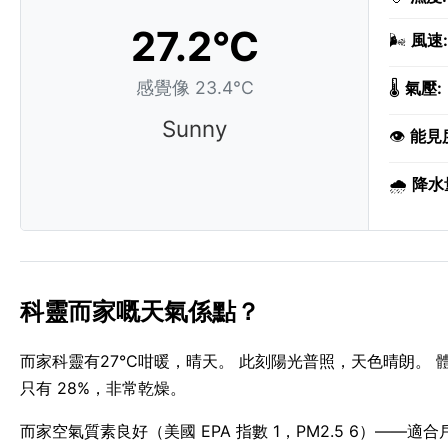
27.2°C
🌬️
風速:
感覺像 23.4°C
🌡️
氣壓:
Sunny
👁️
能見
🌧️
降水
科靈而家嘅天氣係點？
而家科靈有27°C咁暖，晴天。 此刻陽光普照，天色晴朗。 體感溫
只有 28%，非常乾燥。
而家空氣質素良好（美國 EPA 指數 1，PM2.5 6）—