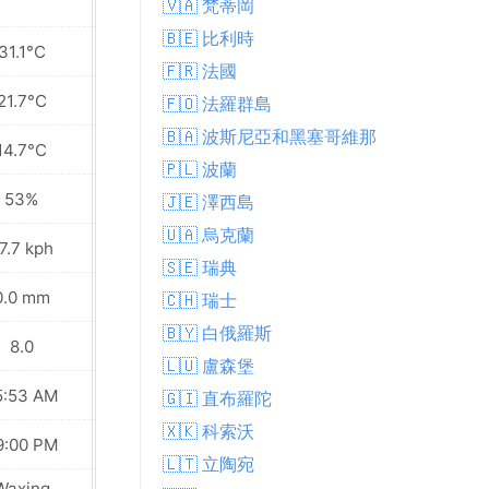
🇻🇦 梵蒂岡
🇧🇪 比利時
31.1°C
21.5°C
🇫🇷 法國
21.7°C
16.7°C
🇫🇴 法羅群島
🇧🇦 波斯尼亞和黑塞哥維那
14.7°C
13.4°C
🇵🇱 波蘭
53%
70%
🇯🇪 澤西島
🇺🇦 烏克蘭
7.7 kph
33.1 kph
🇸🇪 瑞典
0.0 mm
0.0 mm
🇨🇭 瑞士
🇧🇾 白俄羅斯
8.0
6.0
🇱🇺 盧森堡
5:53 AM
05:55 AM
🇬🇮 直布羅陀
🇽🇰 科索沃
9:00 PM
08:57 PM
🇱🇹 立陶宛
Waxing
Waxing