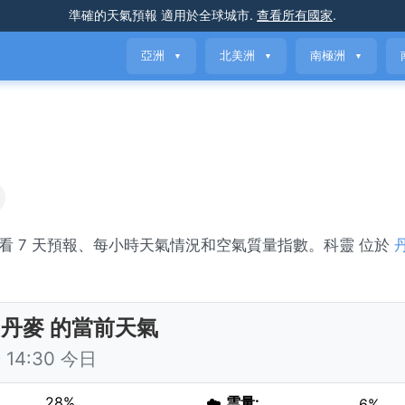
準確的天氣預報
適用於全球城市
.
查看所有國家
.
亞洲
北美洲
南極洲
▼
▼
▼
。查看 7 天預報、每小時天氣情況和空氣質量指數。科靈 位於
。
 丹麥 的當前天氣
14:30 今日
28%
☁️
雲量:
6%