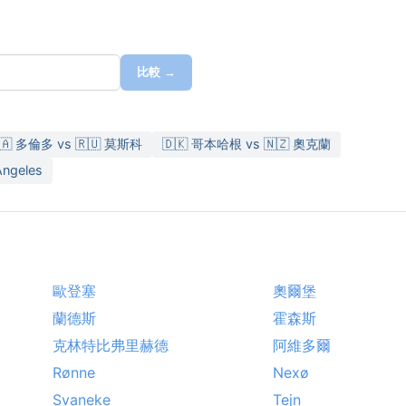
比較 →
🇦 多倫多 vs 🇷🇺 莫斯科
🇩🇰 哥本哈根 vs 🇳🇿 奧克蘭
ngeles
歐登塞
奧爾堡
蘭德斯
霍森斯
克林特比弗里赫德
阿維多爾
Rønne
Nexø
Svaneke
Tejn