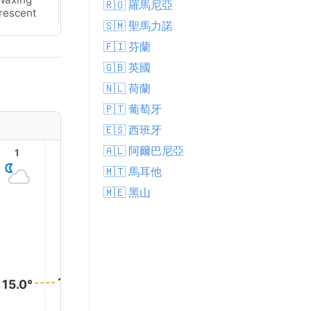
🇷🇴 羅馬尼亞
rescent
Crescent
🇸🇲 聖馬力諾
🇫🇮 芬蘭
🇬🇧 英國
🇳🇱 荷蘭
🇵🇹 葡萄牙
🇪🇸 西班牙
🇦🇱 阿爾巴尼亞
1
2
3
4
5
6
🇲🇹 馬耳他
🇲🇪 黑山
16.0°
16.0°
16.0°
15.0°
15.0°
15.0°