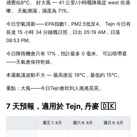
感覺似8°C。 好大風 — 41 公里/小時嘅陣風從 west 吹過
嚟。 天氣潮濕，濕度為 71%。
今日空氣清新——EPA指數1，PM2.5低至4。 Tejn 今日有
長達 15 小時 34 分鐘嘅日照，日出 05:19 AM，日落
08:53 PM。
今日降雨機會只有 17%，預計最多 0 毫米。 可以唔帶遮
——天氣會保持乾燥。
本週氣溫波動不大 — 最高接近 19°C，最低約 15°C。
重點：大風——今日Tejn會吹到人搖搖晃晃。
7 天預報，適用於 Tejn, 丹麥 🇩🇰
週五 7. 8月
週六 8. 8月
週日 9. 8月
週