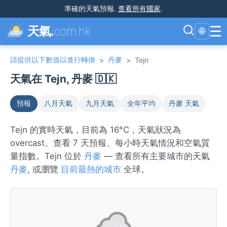
準確的天氣預報
.
查看所有國家
.
☰
天氣.
com.hk
🌐
請提供以下數值以進行轉換
丹麥
>
>
Tejn
天氣在 Tejn, 丹麥 🇩🇰
預報
八月天氣
九月天氣
全年平均
丹麥 天氣
Tejn 的實時天氣，目前為 16°C，天氣狀況為
overcast。查看 7 天預報、每小時天氣情況和空氣質
量指數。Tejn 位於
丹麥
— 查看所有主要城市的天氣
丹麥
, 或瀏覽
目前最熱的城市
全球。