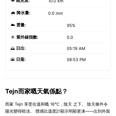
👁️
能見度:
10.0 km
🌧️
降水量:
0.0 mm
☁️
雲量:
95%
☀️
紫外線指數:
0.0
🌅
日出:
05:19 AM
🌇
日落:
08:53 PM
Tejn而家嘅天氣係點？
而家 Tejn 享受住溫和嘅 16°C，陰天 之下。 陰天條件令
陽光變得暗淡。 體感比溫度計顯示明顯更凍——出到外面