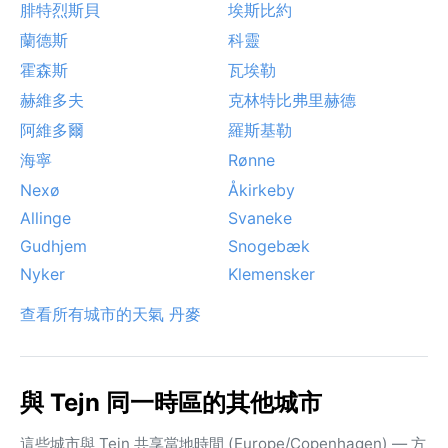
腓特烈斯貝
埃斯比約
蘭德斯
科靈
霍森斯
瓦埃勒
赫維多夫
克林特比弗里赫德
阿維多爾
羅斯基勒
海寧
Rønne
Nexø
Åkirkeby
Allinge
Svaneke
Gudhjem
Snogebæk
Nyker
Klemensker
查看所有城市的天氣 丹麥
與 Tejn 同一時區的其他城市
這些城市與 Tejn 共享當地時間 (Europe/Copenhagen) — 方