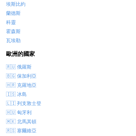
埃斯比約
蘭德斯
科靈
霍森斯
瓦埃勒
歐洲的國家
🇷🇺 俄羅斯
🇧🇬 保加利亞
🇭🇷 克羅地亞
🇮🇸 冰島
🇱🇮 列支敦士登
🇭🇺 匈牙利
🇲🇰 北馬其頓
🇷🇸 塞爾維亞