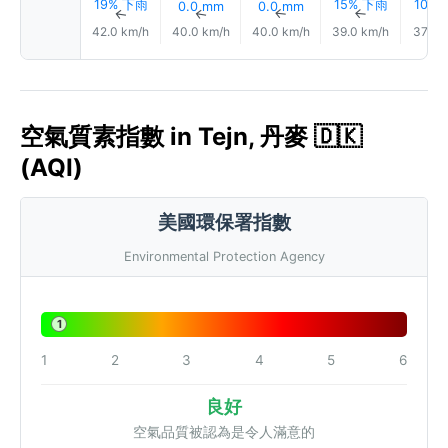
19% 下雨
15% 下雨
10%
0.0 mm
0.0 mm
↑
↑
↑
↑
42.0 km/h
40.0 km/h
40.0 km/h
39.0 km/h
37.0 
空氣質素指數 in Tejn, 丹麥 🇩🇰
(AQI)
美國環保署指數
Environmental Protection Agency
1
1
2
3
4
5
6
良好
空氣品質被認為是令人滿意的