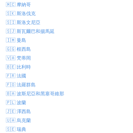
🇲🇨 摩納哥
🇸🇰 斯洛伐克
🇸🇮 斯洛文尼亞
🇸🇯 斯瓦爾巴和揚馬延
🇮🇲 曼島
🇬🇬 根西島
🇻🇦 梵蒂岡
🇧🇪 比利時
🇫🇷 法國
🇫🇴 法羅群島
🇧🇦 波斯尼亞和黑塞哥維那
🇵🇱 波蘭
🇯🇪 澤西島
🇺🇦 烏克蘭
🇸🇪 瑞典