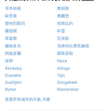
哥本哈根
奧胡斯
歐登塞
奧爾堡
腓特烈斯貝
埃斯比約
蘭德斯
科靈
霍森斯
瓦埃勒
赫維多夫
克林特比弗里赫德
阿維多爾
羅斯基勒
海寧
Nexø
Åkirkeby
Allinge
Svaneke
Tejn
Gudhjem
Snogebæk
Nyker
Klemensker
查看所有城市的天氣 丹麥