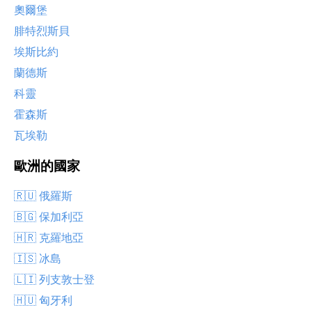
奧爾堡
腓特烈斯貝
埃斯比約
蘭德斯
科靈
霍森斯
瓦埃勒
歐洲的國家
🇷🇺 俄羅斯
🇧🇬 保加利亞
🇭🇷 克羅地亞
🇮🇸 冰島
🇱🇮 列支敦士登
🇭🇺 匈牙利