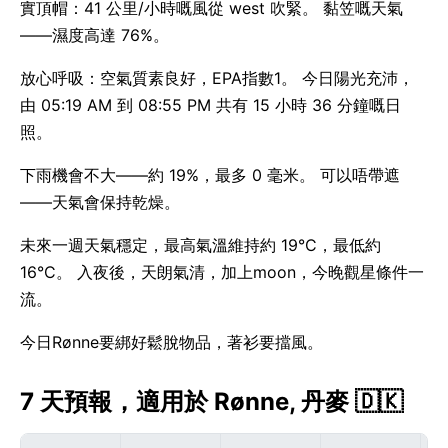
實頂帽：41 公里/小時嘅風從 west 吹緊。 黏笠嘅天氣
——濕度高達 76%。
放心呼吸：空氣質素良好，EPA指數1。 今日陽光充沛，
由 05:19 AM 到 08:55 PM 共有 15 小時 36 分鐘嘅日
照。
下雨機會不大——約 19%，最多 0 毫米。 可以唔帶遮
——天氣會保持乾燥。
未來一週天氣穩定，最高氣溫維持約 19°C，最低約
16°C。 入夜後，天朗氣清，加上moon，今晚觀星條件一
流。
今日Rønne要綁好鬆脫物品，著衫要擋風。
7 天預報，適用於 Rønne, 丹麥 🇩🇰