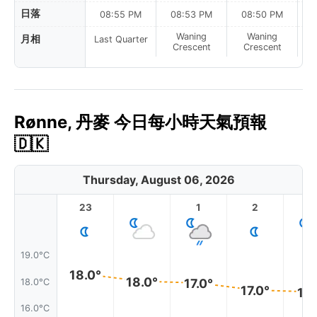
日落
08:55 PM
08:53 PM
08:50 PM
Waning
Waning
月相
Last Quarter
Crescent
Crescent
Rønne, 丹麥 今日每小時天氣預報
🇩🇰
Thursday, August 06, 2026
23
1
2
3
19.0°C
18.0°
18.0°
17.0°
18.0°C
17.0°
17.
16.0°C