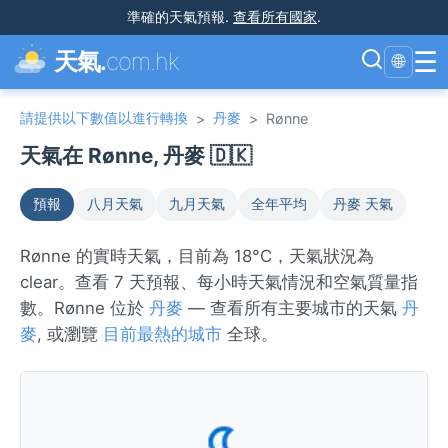
準確的天氣預報
.
查看所有國家
.
☰
天氣.
com.hk
🌐
請提供以下數值以進行轉換
丹麥
>
>
Rønne
天氣在 Rønne, 丹麥 🇩🇰
預報
八月天氣
九月天氣
全年平均
丹麥 天氣
Rønne 的實時天氣，目前為 18°C，天氣狀況為
clear。查看 7 天預報、每小時天氣情況和空氣質量指
數。Rønne 位於
丹麥
— 查看所有主要城市的天氣
丹
麥
, 或瀏覽
目前最熱的城市
全球。