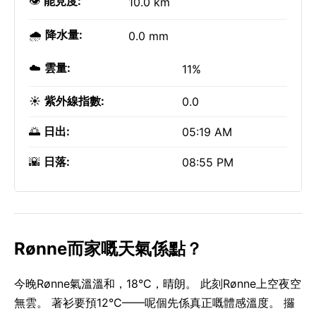
👁️
能見度:
10.0 km
🌧️
降水量:
0.0 mm
☁️
雲量:
11%
☀️
紫外線指數:
0.0
🌅
日出:
05:19 AM
🌇
日落:
08:55 PM
Rønne而家嘅天氣係點？
今晚Rønne氣溫溫和，18°C，晴朗。 此刻Rønne上空夜空
無雲。 著衫要預12°C——呢個先係真正嘅體感溫度。 攞