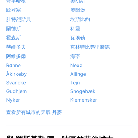
哥本哈根
奧胡斯
歐登塞
奧爾堡
腓特烈斯貝
埃斯比約
蘭德斯
科靈
霍森斯
瓦埃勒
赫維多夫
克林特比弗里赫德
阿維多爾
海寧
Rønne
Nexø
Åkirkeby
Allinge
Svaneke
Tejn
Gudhjem
Snogebæk
Nyker
Klemensker
查看所有城市的天氣 丹麥