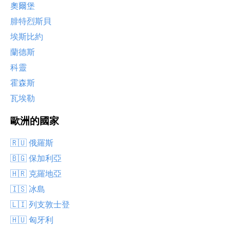
奧爾堡
腓特烈斯貝
埃斯比約
蘭德斯
科靈
霍森斯
瓦埃勒
歐洲的國家
🇷🇺 俄羅斯
🇧🇬 保加利亞
🇭🇷 克羅地亞
🇮🇸 冰島
🇱🇮 列支敦士登
🇭🇺 匈牙利