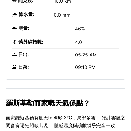
👁️
能見度:
10.0 km
🌧️
降水量:
0.0 mm
☁️
雲量:
46%
☀️
紫外線指數:
4.0
🌅
日出:
05:25 AM
🌇
日落:
09:10 PM
羅斯基勒而家嘅天氣係點？
而家羅斯基勒有夏天feel嘅23°C，局部多雲。 預計雲層之
間會有陽光間歇出現。 體感溫度與讀數幾乎完全一致。