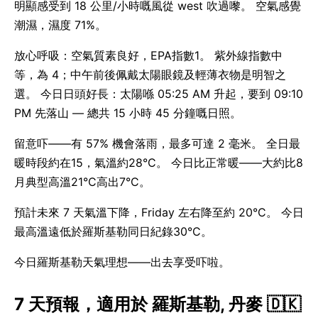
明顯感受到 18 公里/小時嘅風從 west 吹過嚟。 空氣感覺
潮濕，濕度 71%。
放心呼吸：空氣質素良好，EPA指數1。 紫外線指數中
等，為 4；中午前後佩戴太陽眼鏡及輕薄衣物是明智之
選。 今日日頭好長：太陽喺 05:25 AM 升起，要到 09:10
PM 先落山 — 總共 15 小時 45 分鐘嘅日照。
留意吓——有 57% 機會落雨，最多可達 2 毫米。 全日最
暖時段約在15，氣溫約28°C。 今日比正常暖——大約比8
月典型高溫21°C高出7°C。
預計未來 7 天氣溫下降，Friday 左右降至約 20°C。 今日
最高溫遠低於羅斯基勒同日紀錄30°C。
今日羅斯基勒天氣理想——出去享受吓啦。
7 天預報，適用於 羅斯基勒, 丹麥 🇩🇰