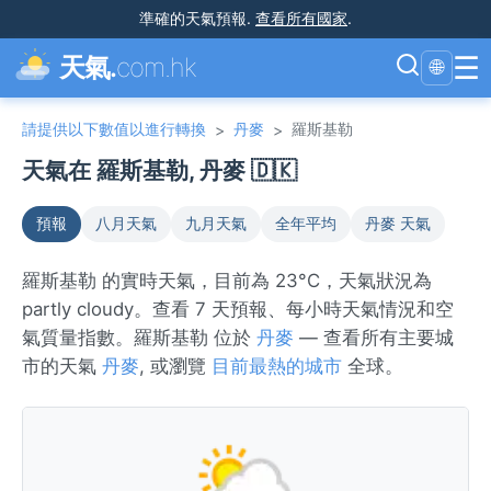
準確的天氣預報
.
查看所有國家
.
☰
天氣.
com.hk
🌐
請提供以下數值以進行轉換
丹麥
羅斯基勒
>
>
天氣在 羅斯基勒, 丹麥 🇩🇰
預報
八月天氣
九月天氣
全年平均
丹麥 天氣
羅斯基勒 的實時天氣，目前為 23°C，天氣狀況為
partly cloudy。查看 7 天預報、每小時天氣情況和空
氣質量指數。羅斯基勒 位於
丹麥
— 查看所有主要城
市的天氣
丹麥
, 或瀏覽
目前最熱的城市
全球。