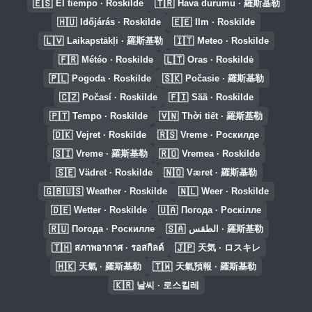
🇪🇸
🇹🇷
El tiempo · Roskilde
Hava durumu · 羅斯基勒
🇭🇺
🇪🇪
Időjárás · Roskilde
Ilm · Roskilde
🇱🇻
🇮🇹
Laikapstākļi · 羅斯基勒
Meteo · Roskilde
🇫🇷
🇱🇹
Météo · Roskilde
Oras · Roskildė
🇵🇱
🇸🇰
Pogoda · Roskilde
Počasie · 羅斯基勒
🇨🇿
🇫🇮
Počasí · Roskilde
Sää · Roskilde
🇵🇹
🇻🇳
Tempo · Roskilde
Thời tiết · 羅斯基勒
🇩🇰
🇷🇸
Vejret · Roskilde
Vreme · Роскилде
🇸🇮
🇷🇴
Vreme · 羅斯基勒
Vremea · Roskilde
🇸🇪
🇳🇴
Vädret · Roskilde
Været · 羅斯基勒
🇬🇧🇺🇸
🇳🇱
Weather · Roskilde
Weer · Roskilde
🇩🇪
🇺🇦
Wetter · Roskilde
Погода · Роскілле
🇷🇺
🇸🇦
Погода · Роскилле
الطقس · 羅斯基勒
🇹🇭
🇯🇵
สภาพอากาศ · รอสกิลด์
天気 · ロスキレ
🇭🇰
🇹🇼
天氣 · 羅斯基勒
天氣預報 · 羅斯基勒
🇰🇷
날씨 · 로스킬레