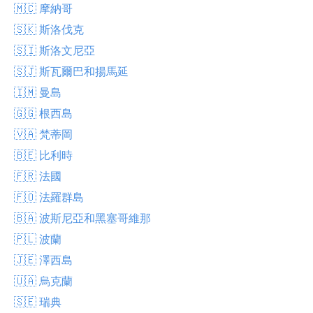
🇲🇨 摩納哥
🇸🇰 斯洛伐克
🇸🇮 斯洛文尼亞
🇸🇯 斯瓦爾巴和揚馬延
🇮🇲 曼島
🇬🇬 根西島
🇻🇦 梵蒂岡
🇧🇪 比利時
🇫🇷 法國
🇫🇴 法羅群島
🇧🇦 波斯尼亞和黑塞哥維那
🇵🇱 波蘭
🇯🇪 澤西島
🇺🇦 烏克蘭
🇸🇪 瑞典