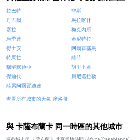
拉巴特
非斯
丹吉爾
馬拉喀什
塞拉
梅克內斯
烏季達
蓋尼特拉
得土安
阿爾霍塞馬
特馬拉
薩菲
穆罕默迪亞
胡里卜蓋
傑迪代
貝尼邁拉勒
薩累阿爾賈迪達
查看所有城市的天氣 摩洛哥
與 卡薩布蘭卡 同一時區的其他城市
這些城市與 卡薩布蘭卡 共享當地時間 (Africa/Casablanca)