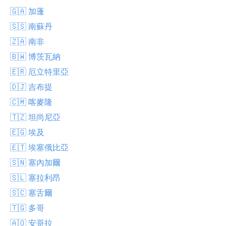
🇬🇦 加蓬
🇸🇸 南蘇丹
🇿🇦 南非
🇧🇼 博茨瓦納
🇪🇷 厄立特里亞
🇩🇯 吉布提
🇨🇲 喀麥隆
🇹🇿 坦尚尼亞
🇪🇬 埃及
🇪🇹 埃塞俄比亞
🇸🇳 塞內加爾
🇸🇱 塞拉利昂
🇸🇨 塞舌爾
🇹🇬 多哥
🇦🇴 安哥拉