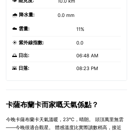
👁️
能見度:
10.0 km
🌧️
降水量:
0.0 mm
☁️
雲量:
11%
☀️
紫外線指數:
0.0
🌅
日出:
06:48 AM
🌇
日落:
08:23 PM
卡薩布蘭卡而家嘅天氣係點？
今晚卡薩布蘭卡天氣溫暖，23°C，晴朗。 頭頂萬里無雲
——今晚很適合觀星。 體感溫度比實際讀數稍高，接近