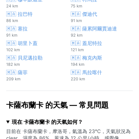
24 km
75 km
🇲🇦 拉巴特
🇲🇦 傑迪代
86 km
91 km
🇲🇦 塞拉
🇲🇦 薩累阿爾賈迪達
91 km
92 km
🇲🇦 胡里卜蓋
🇲🇦 蓋尼特拉
102 km
121 km
🇲🇦 貝尼邁拉勒
🇲🇦 梅克內斯
182 km
194 km
🇲🇦 薩菲
🇲🇦 馬拉喀什
209 km
220 km
卡薩布蘭卡 的天氣 — 常見問題
現在 卡薩布蘭卡 的天氣如何？
目前在 卡薩布蘭卡，摩洛哥，氣溫為 23°C，天氣狀況為
clear。濕度為 86%，風速為 12 公里/小時。感覺像