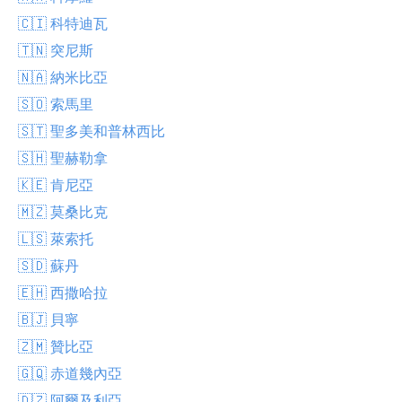
🇨🇮 科特迪瓦
🇹🇳 突尼斯
🇳🇦 納米比亞
🇸🇴 索馬里
🇸🇹 聖多美和普林西比
🇸🇭 聖赫勒拿
🇰🇪 肯尼亞
🇲🇿 莫桑比克
🇱🇸 萊索托
🇸🇩 蘇丹
🇪🇭 西撒哈拉
🇧🇯 貝寧
🇿🇲 贊比亞
🇬🇶 赤道幾內亞
🇩🇿 阿爾及利亞