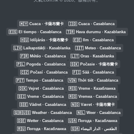
🇲🇾
🇮🇩
Cuaca · 卡薩布蘭卡
Cuaca · Casablanca
🇪🇸
🇹🇷
El tiempo · Casablanca
Hava durumu · Kazablanka
🇭🇺
🇪🇪
Időjárás · 卡薩布蘭卡
Ilm · Casablanca
🇱🇻
🇮🇹
Laikapstākļi · Kasablanka
Meteo · Casablanca
🇫🇷
🇱🇹
Météo · Casablanca
Oras · Kasablanka
🇵🇱
🇸🇰
Pogoda · Casablanca
Počasie · 卡薩布蘭卡
🇨🇿
🇫🇮
Počasí · Casablanca
Sää · Casablanca
🇵🇹
🇻🇳
Tempo · Casablanca
Thời tiết · Casablanca
🇩🇰
🇷🇸
Vejret · Casablanca
Vreme · Казабланка
🇸🇮
🇷🇴
Vreme · Casablanca
Vremea · Casablanca
🇸🇪
🇳🇴
Vädret · Casablanca
Været · 卡薩布蘭卡
🇬🇧🇺🇸
🇳🇱
Weather · Casablanca
Weer · Casablanca
🇩🇪
🇺🇦
Wetter · Casablanca
Погода · Касабланка
🇷🇺
🇸🇦
Погода · Касабланка
الطقس · الدار البيضاء