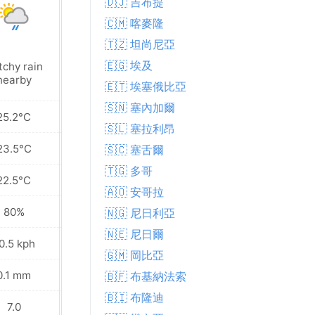
🇩🇯 吉布提
🇨🇲 喀麥隆
🇹🇿 坦尚尼亞
🇪🇬 埃及
tchy rain
Patchy rain
nearby
nearby
🇪🇹 埃塞俄比亞
🇸🇳 塞內加爾
25.2°C
24.1°C
🇸🇱 塞拉利昂
23.5°C
23.1°C
🇸🇨 塞舌爾
🇹🇬 多哥
22.5°C
22.1°C
🇦🇴 安哥拉
80%
83%
🇳🇬 尼日利亞
🇳🇪 尼日爾
0.5 kph
20.5 kph
🇬🇲 岡比亞
0.1 mm
0.1 mm
🇧🇫 布基納法索
🇧🇮 布隆迪
7.0
5.0