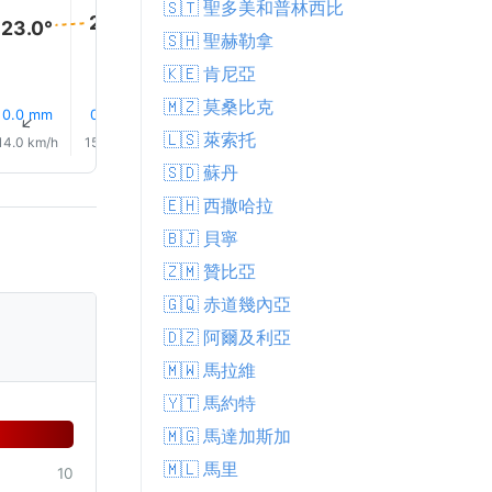
24.0°
24.0°
🇸🇹 聖多美和普林西比
23.0°
23.0°
🇸🇭 聖赫勒拿
🇰🇪 肯尼亞
🇲🇿 莫桑比克
0.0 mm
0.0 mm
0.0 mm
0.0 mm
0.0 mm
0.0 mm
↑
↑
↑
↑
↑
↑
🇱🇸 萊索托
14.0 km/h
15.0 km/h
16.0 km/h
16.0 km/h
16.0 km/h
17.0 km/
🇸🇩 蘇丹
🇪🇭 西撒哈拉
🇧🇯 貝寧
🇿🇲 贊比亞
🇬🇶 赤道幾內亞
🇩🇿 阿爾及利亞
🇲🇼 馬拉維
🇾🇹 馬約特
🇲🇬 馬達加斯加
🇲🇱 馬里
10