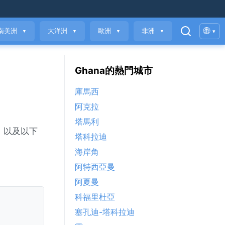
🌐
南美洲
大洋洲
歐洲
非洲
▾
▼
▼
▼
▼
Ghana的熱門城市
庫馬西
阿克拉
塔馬利
素，以及以下
塔科拉迪
海岸角
阿特西亞曼
阿夏曼
科福里杜亞
塞孔迪-塔科拉迪