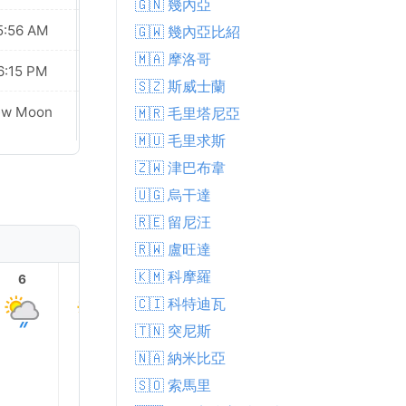
🇬🇳 幾內亞
5:56 AM
05:56 AM
🇬🇼 幾內亞比紹
🇲🇦 摩洛哥
6:15 PM
06:15 PM
🇸🇿 斯威士蘭
ew Moon
New Moon
🇲🇷 毛里塔尼亞
🇲🇺 毛里求斯
🇿🇼 津巴布韋
🇺🇬 烏干達
🇷🇪 留尼汪
🇷🇼 盧旺達
🇰🇲 科摩羅
6
7
8
9
10
11
🇨🇮 科特迪瓦
🇹🇳 突尼斯
🇳🇦 納米比亞
🇸🇴 索馬里
25.0°
24.0°