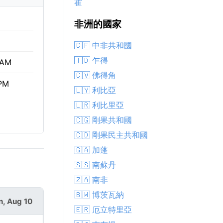
霍
非洲的國家
🇨🇫 中非共和國
🇹🇩 乍得
 AM
🇨🇻 佛得角
 PM
🇱🇾 利比亞
🇱🇷 利比里亞
🇨🇬 剛果共和國
🇨🇩 剛果民主共和國
🇬🇦 加蓬
🇸🇸 南蘇丹
🇿🇦 南非
🇧🇼 博茨瓦納
, Aug 10
Tue, Aug 11
🇪🇷 厄立特里亞