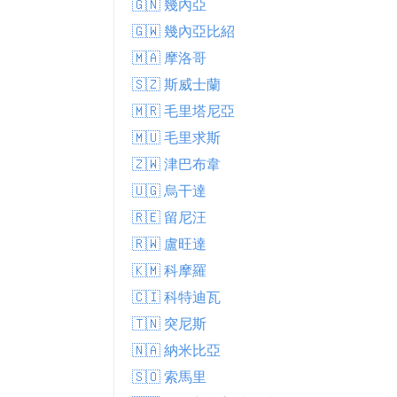
🇬🇳 幾內亞
🇬🇼 幾內亞比紹
🇲🇦 摩洛哥
🇸🇿 斯威士蘭
🇲🇷 毛里塔尼亞
🇲🇺 毛里求斯
🇿🇼 津巴布韋
🇺🇬 烏干達
🇷🇪 留尼汪
🇷🇼 盧旺達
🇰🇲 科摩羅
🇨🇮 科特迪瓦
🇹🇳 突尼斯
🇳🇦 納米比亞
🇸🇴 索馬里