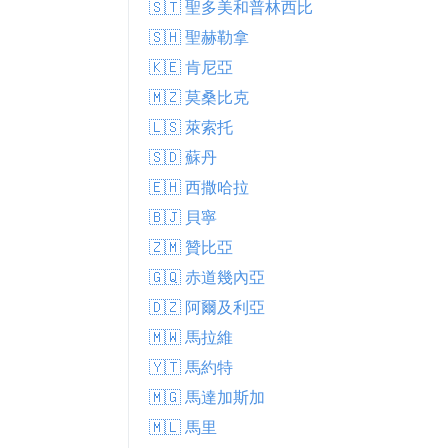
🇸🇹 聖多美和普林西比
🇸🇭 聖赫勒拿
🇰🇪 肯尼亞
🇲🇿 莫桑比克
🇱🇸 萊索托
🇸🇩 蘇丹
🇪🇭 西撒哈拉
🇧🇯 貝寧
🇿🇲 贊比亞
🇬🇶 赤道幾內亞
🇩🇿 阿爾及利亞
🇲🇼 馬拉維
🇾🇹 馬約特
🇲🇬 馬達加斯加
🇲🇱 馬里