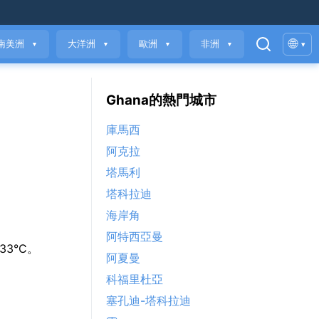
🌐
南美洲
大洋洲
歐洲
非洲
▾
▼
▼
▼
▼
Ghana的熱門城市
庫馬西
阿克拉
塔馬利
塔科拉迪
海岸角
阿特西亞曼
 33°C。
阿夏曼
科福里杜亞
塞孔迪-塔科拉迪